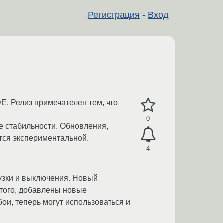
Регистрация
-
Вход
E. Релиз примечателен тем, что
0
е стабильности. Обновления,
ется экспериментальной.
4
узки и выключения. Новый
этого, добавлены новые
ои, теперь могут использоваться и