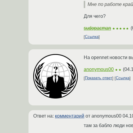
Мне по работе край
Для чего?
sudopacman
(
★★★★★
Ссылка
На opennet новости в
anonymous00
(
04.
★★
Показать ответ
Ссылка
Ответ на:
комментарий
от anonymous00
04.1
там за бабло люди но