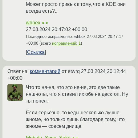
Может просто привык к тому, что в KDE они
всегда есть?..
whbex
★★
27.03.2024 20:47:02 +00:00
Последнее исправление: whbex
27.03.2024 20:47:17
+00:00
(всего
исправлений: 1
)
Ссылка
Ответ на:
комментарий
от etwrq
27.03.2024 20:12:44
+00:00
Что то ня-ня, что это ня-ня, это две такие
няшноты, что я ставил их обе на десктоп. Ну
ты понел.
Если серьёзно, то кеды несколько лучше
жноме, но только лишь благодаря тому, что
жноме — совсем днище.
Mobutu_Sese_Seko