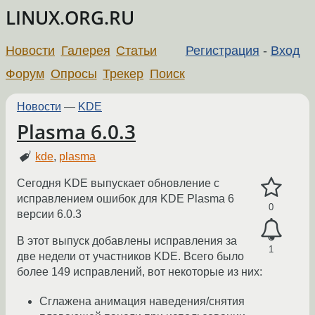
LINUX.ORG.RU
Новости
Галерея
Статьи
Регистрация
-
Вход
Форум
Опросы
Трекер
Поиск
Новости
—
KDE
Plasma 6.0.3
kde
,
plasma
Сегодня KDE выпускает обновление с
исправлением ошибок для KDE Plasma 6
0
версии 6.0.3
В этот выпуск добавлены исправления за
1
две недели от участников KDE. Всего было
более 149 исправлений, вот некоторые из них:
Сглажена анимация наведения/снятия