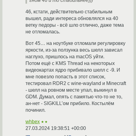
гном 46 и то стабильнее)))
46, кстати, действительно стабильным
вышел, ради интереса обновлялся на 40
ветку педоры - всё шло отлично, даже тема
не отломалась.
Вот 45… на ноутбуке отломали регулировку
яркости, из-за ползунка весь шелл зависал
наглухо, пришлось на macOS уйти.
Потом ещё с KMS Thread на некоторых
видеокартах ядро прибивало шелл с -9. И
мне повезло попасть в этот список,
тестировал RDR2 с wine-wayland и Minecraft
- шелл на ровном месте упал, выкинул в
GDM. Думал, опять с памятью что-то не то,
ан-нет - SIGKILL’ом прибило. Костылём
починил.
whbex
★★
27.03.2024 19:38:51 +00:00