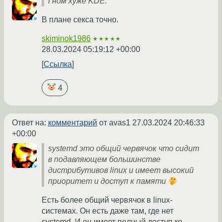
Гном хуже KDE.
В плане секса точно.
skiminok1986
★★★★★
28.03.2024 05:19:12 +00:00
Ссылка
4
Ответ на:
комментарий
от avas1
27.03.2024 20:46:33
+00:00
systemd это общий червячок что сидит
в подавляющем большинстве
дистрибутивов linux и имеет высокий
приоритет и доступ к памяти
Есть более общий червячок в linux-
системах. Он есть даже там, где нет
systemd. И он имеет полный доступ ко