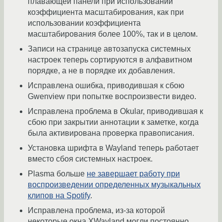
плавающей панели при использовании
коэффициента масштабирования, как при
использовании коэффициента
масштабирования более 100%, так и в целом.
Записи на странице автозапуска системных
настроек теперь сортируются в алфавитном
порядке, а не в порядке их добавления.
Исправлена ​​ошибка, приводившая к сбою
Gwenview при попытке воспроизвести видео.
Исправлена ​​проблема в Okular, приводившая к
сбою при закрытии аннотации к заметке, когда
была активирована проверка правописания.
Установка шрифта в Wayland теперь работает
вместо сбоя системных настроек.
Plasma больше
не завершает работу при
воспроизведении определенных музыкальных
клипов на Spotify
.
Исправлена проблема, из-за которой
некоторые окна XWayland могли постоянно