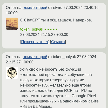
Ответ на:
комментарий
от etwrq
27.03.2024 20:40:16
+00:00
С ChatGPT ты и общаешься. Наверное.
token_polyak
★★★★★
27.03.2024 21:15:27 +00:00
Показать ответ
Ссылка
Ответ на:
комментарий
от token_polyak
27.03.2024
21:15:27 +00:00
хочу свою нейросеть без функции
«контекстной прокачки» и «обучения на
шелухе которую генерируют другие
нейросети» P.S. желательно ещё чтобы
завезли эксплойтов для RCP на TPU по
типу тех что используются в Gooogle Pixel
или промышленных на одноимённом сайте
«Иван Да Марья»