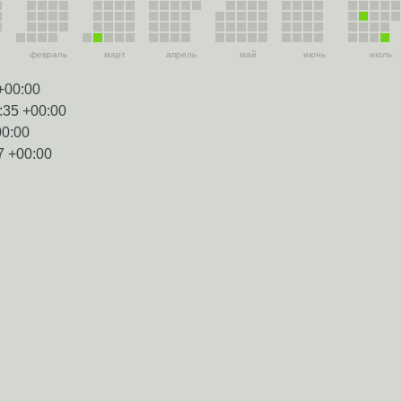
февраль
март
апрель
май
июнь
июль
+00:00
:35 +00:00
00:00
7 +00:00