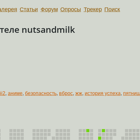
алерея
Статьи
Форум
Опросы
Трекер
Поиск
еле nutsandmilk
ii2
,
аниме
,
безопасность
,
вброс
,
жж
,
история успеха
,
пятниц