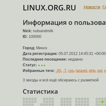
LINUX.ORG.RU
Новости
Г
Информация о пользоват
Nick:
nutsandmilk
ID:
100000
Город:
Минск
Дата регистрации:
05.07.2012 14:45:31 +00:00
Последнее посещение:
недавно
Статус:
★★★
Избранные теги:
-20
,
-7
,
css
,
laravel
,
php
,
sql
,
y
3 звезды и всё ещё обсираюсь с разметкой
Статистика