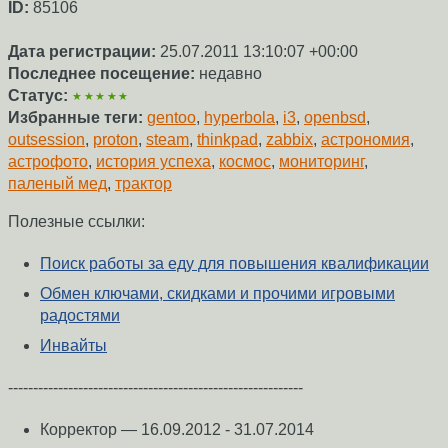
ID:
85106
Дата регистрации:
25.07.2011 13:10:07 +00:00
Последнее посещение:
недавно
Статус:
★★★★★
Избранные теги:
gentoo
,
hyperbola
,
i3
,
openbsd
,
outsession
,
proton
,
steam
,
thinkpad
,
zabbix
,
астрономия
,
астрофото
,
история успеха
,
космос
,
мониторинг
,
паленый мед
,
трактор
Полезные ссылки:
Поиск работы за еду для повышения квалификации
Обмен ключами, скидками и прочими игровыми
радостями
Инвайты
-----------------------------------------------------------
Корректор — 16.09.2012 - 31.07.2014