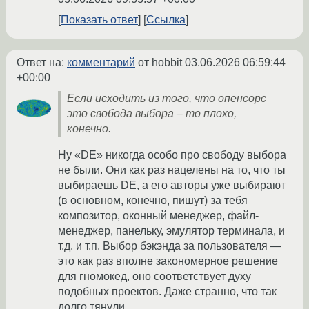
Показать ответ
Ссылка
Ответ на:
комментарий
от hobbit
03.06.2026 06:59:44
+00:00
Если исходить из того, что опенсорс
это свобода выбора – то плохо,
конечно.
Ну «DE» никогда особо про свободу выбора
не были. Они как раз нацелены на то, что ты
выбираешь DE, а его авторы уже выбирают
(в основном, конечно, пишут) за тебя
композитор, оконный менеджер, файл-
менеджер, панельку, эмулятор терминала, и
т.д. и т.п. Выбор бэкэнда за пользователя —
это как раз вполне закономерное решение
для гномокед, оно соответствует духу
подобных проектов. Даже странно, что так
долго тянули.