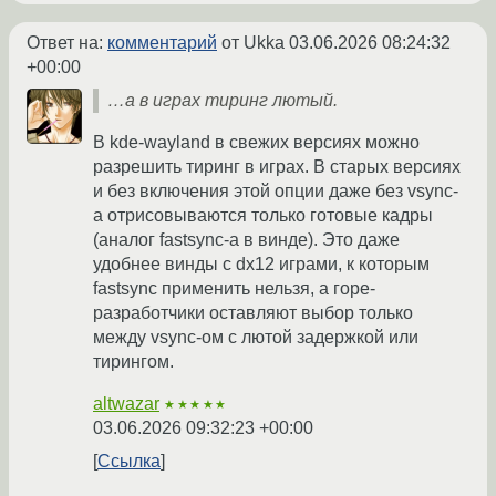
Ответ на:
комментарий
от Ukka
03.06.2026 08:24:32
+00:00
…а в играх тиринг лютый.
В kde-wayland в свежих версиях можно
разрешить тиринг в играх. В старых версиях
и без включения этой опции даже без vsync-
а отрисовываются только готовые кадры
(аналог fastsync-а в винде). Это даже
удобнее винды с dx12 играми, к которым
fastsync применить нельзя, а горе-
разработчики оставляют выбор только
между vsync-ом с лютой задержкой или
тирингом.
altwazar
★★★★★
03.06.2026 09:32:23 +00:00
Ссылка