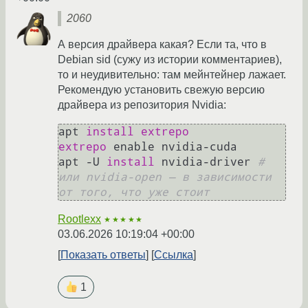
2060
А версия драйвера какая? Если та, что в
Debian sid (сужу из истории комментариев),
то и неудивительно: там мейнтейнер лажает.
Рекомендую установить свежую версию
драйвера из репозитория Nvidia:
apt 
install 
extrepo 
enable nvidia-cuda

apt -U 
install 
nvidia-driver 
# 
или nvidia-open — в зависимости 
от того, что уже стоит
Rootlexx
★★★★★
03.06.2026 10:19:04 +00:00
Показать ответы
Ссылка
1