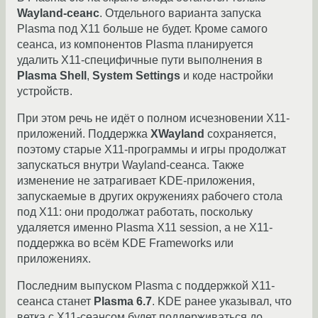
Wayland-сеанс
. Отдельного варианта запуска
Plasma под X11 больше не будет. Кроме самого
сеанса, из компонентов Plasma планируется
удалить X11-специфичные пути выполнения в
Plasma Shell
,
System Settings
и коде настройки
устройств.
При этом речь не идёт о полном исчезновении X11-
приложений. Поддержка
XWayland
сохраняется,
поэтому старые X11-программы и игры продолжат
запускаться внутри Wayland-сеанса. Также
изменение не затрагивает KDE-приложения,
запускаемые в других окружениях рабочего стола
под X11: они продолжат работать, поскольку
удаляется именно Plasma X11 session, а не X11-
поддержка во всём KDE Frameworks или
приложениях.
Последним выпуском Plasma с поддержкой X11-
сеанса станет
Plasma 6.7
. KDE ранее указывал, что
ветка с X11-сеансом будет поддерживаться до