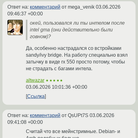
Ответ на:
комментарий
от mega_venik
03.06.2026
09:46:37 +00:00
окей, пользовался ли ты интелом после
intel gma (они действительно были
говном)?
Да, особенно настрадался со встройками
sandy/ivy bridge. На работу специально взял
затычку в виде rx 550 просто потому, чтобы
не страдать с багами интела.
altwazar
★★★★★
03.06.2026 10:01:36 +00:00
Ссылка
Ответ на:
комментарий
от QsUPt7S
03.06.2026
09:41:08 +00:00
Считай что все мейнстримные. Debian- и