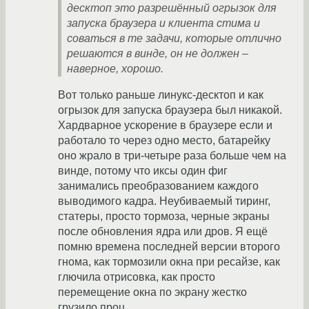
десктоп это разрешённый огрызок для
запуска браузера и клиента стима и
соваться в те задачи, которые отлично
решаются в винде, он не должен –
наверное, хорошо.
Вот только раньше линукс-десктоп и как
огрызок для запуска браузера был никакой.
Хардварное ускорение в браузере если и
работало то через одно место, батарейку
оно жрало в три-четыре раза больше чем на
винде, потому что иксы один фиг
занимались преобразованием каждого
выводимого кадра. Неубиваемый тиринг,
статеры, просто тормоза, черные экраны
после обновления ядра или дров. Я ещё
помню времена последней версии второго
гнома, как тормозили окна при ресайзе, как
глючила отрисовка, как просто
перемещение окна по экрану жестко
грузило проц.