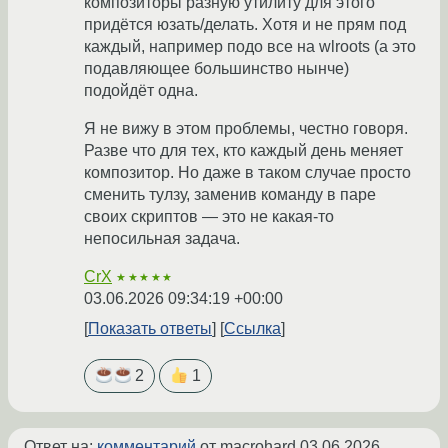
композиторы разную утилиту для этого
придётся юзать/делать. Хотя и не прям под
каждый, например подо все на wlroots (а это
подавляющее большинство нынче)
подойдёт одна.
Я не вижу в этом проблемы, честно говоря.
Разве что для тех, кто каждый день меняет
композитор. Но даже в таком случае просто
сменить тулзу, заменив команду в паре
своих скриптов — это не какая-то
непосильная задача.
CrX
★★★★★
03.06.2026 09:34:19 +00:00
Показать ответы
Ссылка
2
1
Ответ на:
комментарий
от macrohard
03.06.2026