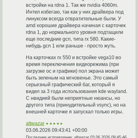
встройки на rdna 1. Так же nvidia 4060m.
Интел избегаю, так как у них драйвера под
линуксом всегда отвратительные были. У
amd хорошие драйвера начиная с карточек
rdna 1, до нормального уровня подтащили
еще последние gcn, типа rx 580. Какие-
нибудь gcn 1 или раньше - просто жуть.
На карточках rx 550 и встройке vega10 во
время переключения видеорежима (при
загрузке ос и графики) пол экрана может
быть зеленым на мгновенье. Это самый
серьезный графический баг, который я
видел за 3 года использования kde wayland.
С нвидией были неприятные нюансы, но
другого типа (принудительный vsync), но на
внешней карточке я запускал только игры.
altwazar
★★★★★
03.06.2026 09:43:41 +00:00
Последнее исправление: altwazar
03.06.2026 09:45:46