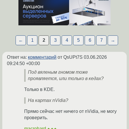
←
1
2
3
4
5
6
7
→
Ответ на:
комментарий
от QsUPt7S
03.06.2026
09:24:50 +00:00
Под вяленым гномом тоже
проявляется, или только в кедах?
Только в KDE.
На картах nVidia?
Прямо сейчас нет ничего от nVidia, не могу
проверить.
macrohard
★★★