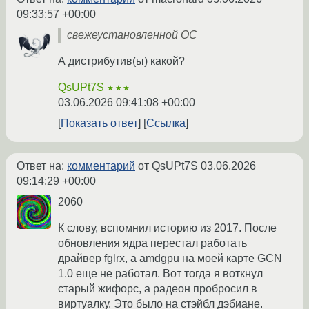
09:33:57 +00:00
свежеустановленной ОС
А дистрибутив(ы) какой?
QsUPt7S
★★★
03.06.2026 09:41:08 +00:00
Показать ответ
Ссылка
Ответ на:
комментарий
от QsUPt7S
03.06.2026
09:14:29 +00:00
2060
К слову, вспомнил историю из 2017. После
обновления ядра перестал работать
драйвер fglrx, а amdgpu на моей карте GCN
1.0 еще не работал. Вот тогда я воткнул
старый жифорс, а радеон пробросил в
виртуалку. Это было на стэйбл дэбиане.