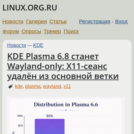
LINUX.ORG.RU
Новости
Галерея
Статьи
Регистрация
-
Вход
Форум
Опросы
Трекер
Поиск
Новости
—
KDE
KDE Plasma 6.8 станет
Wayland-only: X11-сеанс
удалён из основной ветки
kde
,
plasma
,
wayland
,
x11