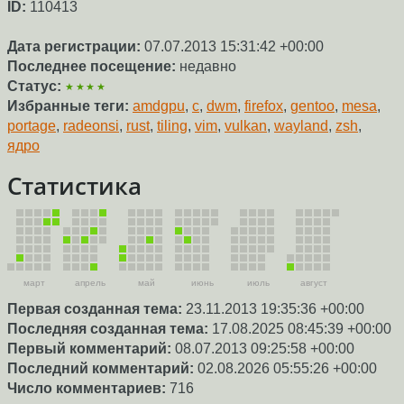
ID:
110413
Дата регистрации:
07.07.2013 15:31:42 +00:00
Последнее посещение:
недавно
Статус:
★★★★
Избранные теги:
amdgpu
,
c
,
dwm
,
firefox
,
gentoo
,
mesa
,
portage
,
radeonsi
,
rust
,
tiling
,
vim
,
vulkan
,
wayland
,
zsh
,
ядро
Статистика
март
апрель
май
июнь
июль
август
Первая созданная тема:
23.11.2013 19:35:36 +00:00
Последняя созданная тема:
17.08.2025 08:45:39 +00:00
Первый комментарий:
08.07.2013 09:25:58 +00:00
Последний комментарий:
02.08.2026 05:55:26 +00:00
Число комментариев:
716