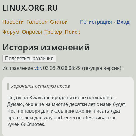
LINUX.ORG.RU
Новости
Галерея
Статьи
Регистрация
-
Вход
Форум
Опросы
Трекер
Поиск
История изменений
Исправление
vbr
,
03.06.2026 08:29
(текущая версия) :
хоронить остатки иксов
Не, ну на Xwayland вроде никто не покушается.
Думаю, оно ещё на многие десятки лет с нами будет.
Честно говоря для иксов приложения писать куда
проще, чем для wayland, если не обмазываться
кучей библиотек.