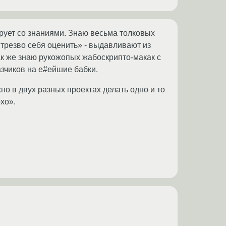
рует со знаниями. Знаю весьма толковых
«трезво себя оценить» - выдавливают из
Так же знаю рукожопых жабоскрипто-макак с
зчиков на е#ейшие бабки.
но в двух разных проектах делать одно и то
хо».