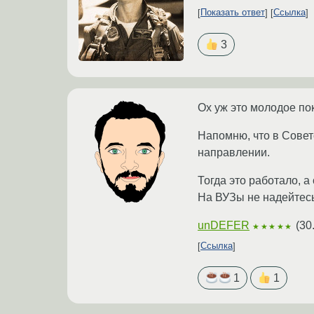
Показать ответ
Ссылка
3
Ох уж это молодое по
Напомню, что в Совет
направлении.
Тогда это работало, а
На ВУЗы не надейтесь
unDEFER
(
30
★★★★★
Ссылка
1
1