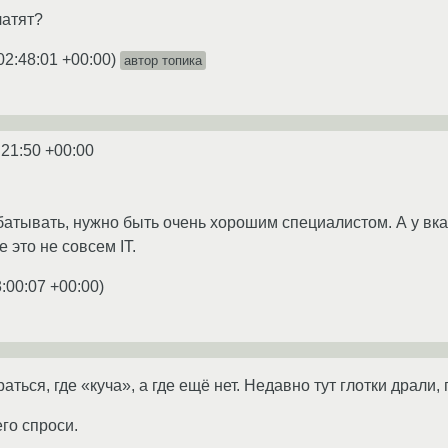
латят?
02:48:01 +00:00
)
автор топика
:21:50 +00:00
атывать, нужно быть очень хорошим специалистом. А у вкат
е это не совсем IT.
:00:07 +00:00
)
ться, где «куча», а где ещё нет. Недавно тут глотки драли,
го спроси.