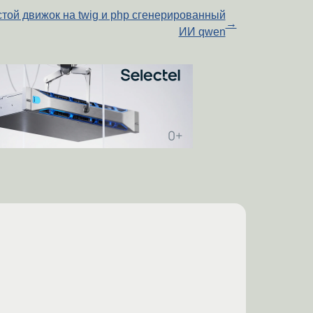
той движок на twig и php сгенерированный
→
ИИ qwen