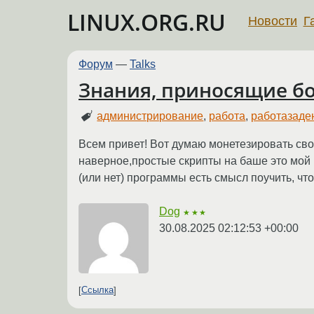
LINUX.ORG.RU
Новости
Г
Форум
—
Talks
Знания, приносящие бо
администрирование
,
работа
,
работазаде
Всем привет! Вот думаю монетезировать свои 
наверное,простые скрипты на баше это мой п
(или нет) программы есть смысл поучить, чт
Dog
★★★
30.08.2025 02:12:53 +00:00
Ссылка