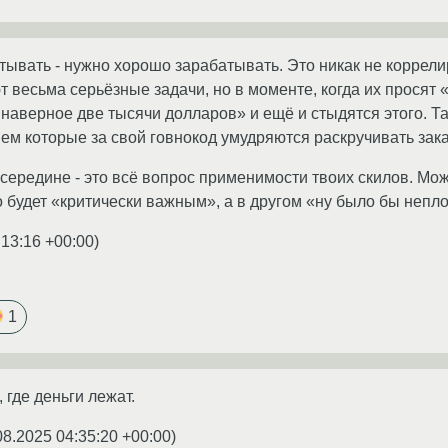
ывать - нужно хорошо зарабатывать. Это никак не коррели
т весьма серьёзные задачи, но в моменте, когда их просят 
у наверное две тысячи долларов» и ещё и стыдятся этого. 
м которые за свой говнокод умудряются раскручивать зака
осередине - это всё вопрос применимости твоих скилов. Мож
о будет «критически важным», а в другом «ну было бы непло
:13:16 +00:00
)
1
 где деньги лежат.
08.2025 04:35:20 +00:00
)