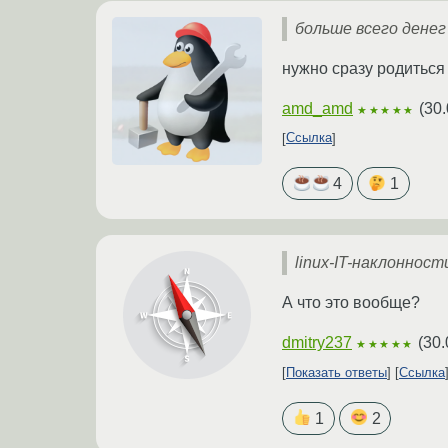
больше всего денег
нужно сразу родиться
amd_amd
(
30.
★★★★★
Ссылка
4
1
linux-IT-наклонност
А что это вообще?
dmitry237
(
30.
★★★★★
Показать ответы
Ссылка
1
2