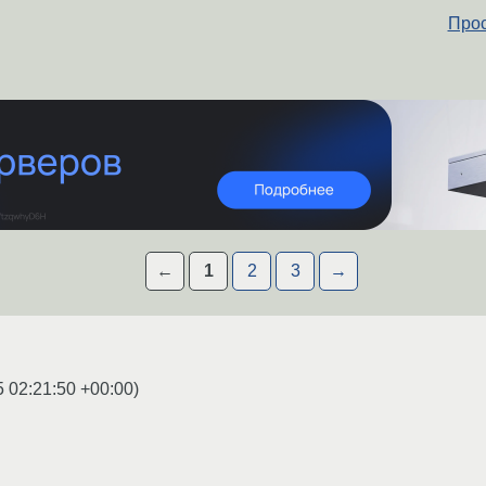
Прос
←
1
2
3
→
5 02:21:50 +00:00
)