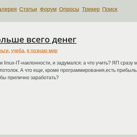
алерея
Статьи
Форум
Опросы
Трекер
Поиск
льше всего денег
ньги
,
учеба
,
я познаю мир
linux-IT-наклонности, и задумался: а что учить? ЯП сразу м
отолок. А что еще, кроме программирования,есть прибыльно
обы прилично заработать?