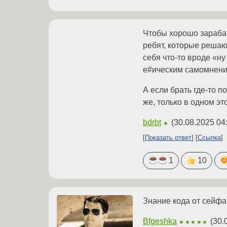
Чтобы хорошо зарабат
ребят, которые решаю
себя что-то вроде «н
е#ическим самомнение
А если брать где-то п
же, только в одном эт
bdrbt
(
30.08.2025 04
★
Показать ответ
Ссылка
1
10
Знание кода от сейфа,
Bfgeshka
(
30.
★★★★★