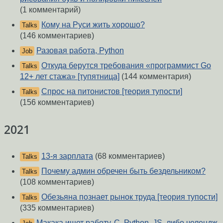
(1 комментарий)
Кому на Руси жить хорошо?
Talks
(146 комментариев)
Разовая работа, Python
Job
Откуда берутся требования «программист Go
Talks
12+ лет стажа» [тупятница]
(144 комментария)
Спрос на питонистов [теория тупости]
Talks
(156 комментариев)
2021
13-я зарплата
(68 комментариев)
Talks
Почему админ обречен быть бездельником?
Talks
(108 комментариев)
Обезьяна познает рынок труда [теория тупости]
Talks
(335 комментариев)
Макака ищет работу, C, Python, JS, либо челендж