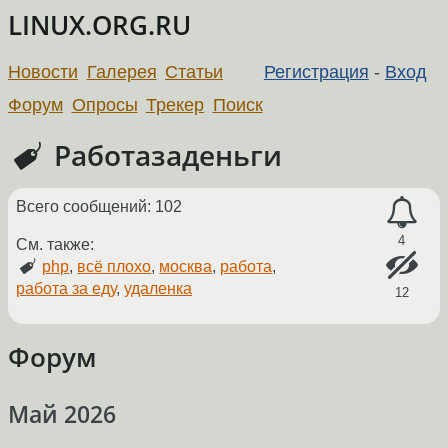
LINUX.ORG.RU
Новости
Галерея
Статьи
Регистрация
-
Вход
Форум
Опросы
Трекер
Поиск
Работазаденьги
Всего сообщений: 102
4
См. также:
php
,
всё плохо
,
москва
,
работа
,
работа за еду
,
удаленка
12
Форум
Май 2026