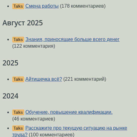
Смена работы
(178 комментариев)
Talks
Август 2025
Знания, приносящие больше всего денег
Talks
(122 комментария)
2025
Айтишечка всё?
(221 комментарий)
Talks
2024
Обучение, повышение квалификации.
Talks
(46 комментариев)
Расскажите про текущую ситуацию на рынке
Talks
труда?
(100 комментариев)