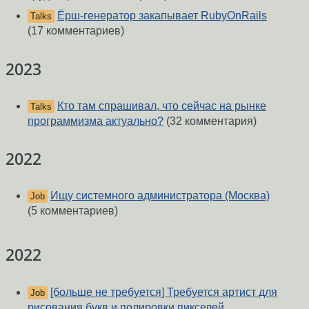
Ёрш-генератор закапывает RubyOnRails
Talks
(17 комментариев)
2023
Кто там спрашивал, что сейчас на рынке
Talks
программизма актуально?
(32 комментария)
2022
Ищу системного администратора (Москва)
Job
(5 комментариев)
2022
[больше не требуется] Требуется артист для
Job
рисования букв и полировки пикселей