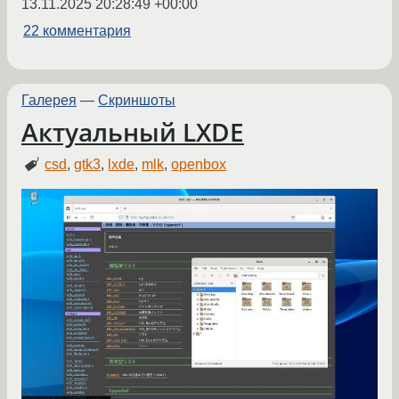
13.11.2025 20:28:49 +00:00
22 комментария
Галерея
—
Скриншоты
Актуальный LXDE
csd
,
gtk3
,
lxde
,
mlk
,
openbox