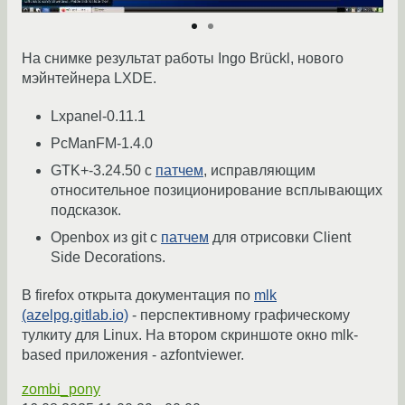
На снимке результат работы Ingo Brückl, нового
мэйнтейнера LXDE.
Lxpanel-0.11.1
PcManFM-1.4.0
GTK+-3.24.50 с
патчем
, исправляющим
относительное позиционирование всплывающих
подсказок.
Openbox из git с
патчем
для отрисовки Client
Side Decorations.
В firefox открыта документация по
mlk
(azelpg.gitlab.io)
- перспективному графическому
тулкиту для Linux. На втором скриншоте окно mlk-
based приложения - azfontviewer.
zombi_pony