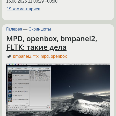
16.08.2025 11:00:29 +00:00
19 комментариев
Галерея
—
Скриншоты
MPD, openbox, bmpanel2,
FLTK: такие дела
bmpanel2
,
fltk
,
mpd
,
openbox