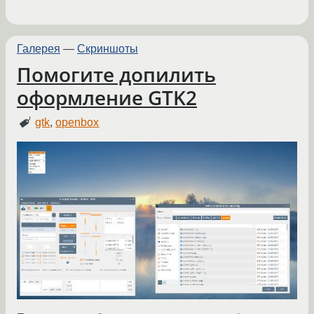
Галерея
—
Скриншоты
Помогите допилить
оформление GTK2
gtk
,
openbox