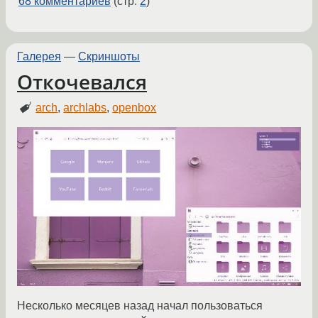
68 комментариев
(стр.
2
)
Галерея
—
Скриншоты
Откочевался
arch
,
archlabs
,
openbox
Несколько месяцев назад начал пользоваться