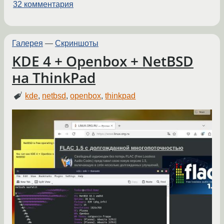
32 комментария
Галерея
—
Скриншоты
KDE 4 + Openbox + NetBSD
на ThinkPad
kde
,
netbsd
,
openbox
,
thinkpad