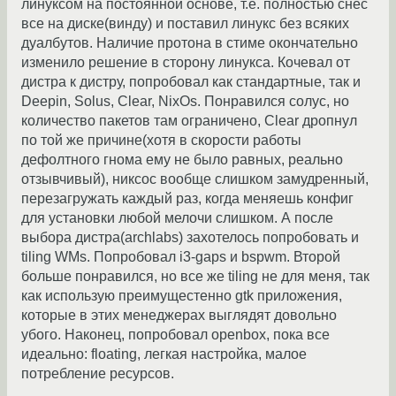
линуксом на постоянной основе, т.е. полностью снес
все на диске(винду) и поставил линукс без всяких
дуалбутов. Наличие протона в стиме окончательно
изменило решение в сторону линукса. Кочевал от
дистра к дистру, попробовал как стандартные, так и
Deepin, Solus, Clear, NixOs. Понравился солус, но
количество пакетов там ограничено, Clear дропнул
по той же причине(хотя в скорости работы
дефолтного гнома ему не было равных, реально
отзывчивый), никсос вообще слишком замудренный,
перезагружать каждый раз, когда меняешь конфиг
для установки любой мелочи слишком. А после
выбора дистра(archlabs) захотелось попробовать и
tiling WMs. Попробовал i3-gaps и bspwm. Второй
больше понравился, но все же tiling не для меня, так
как использую преимущестенно gtk приложения,
которые в этих менеджерах выглядят довольно
убого. Наконец, попробовал openbox, пока все
идеально: floating, легкая настройка, малое
потребление ресурсов.