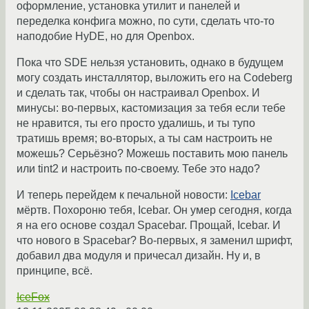
оформление, установка утилит и панелей и
переделка конфига можно, по сути, сделать что-то
наподобие HyDE, но для Openbox.
Пока что SDE нельзя установить, однако в будущем
могу создать инсталлятор, выложить его на Codeberg
и сделать так, чтобы он настраивал Openbox. И
минусы: во-первых, кастомизация за тебя если тебе
не нравится, ты его просто удалишь, и ты тупо
тратишь время; во-вторых, а ты сам настроить не
можешь? Серьёзно? Можешь поставить мою панель
или tint2 и настроить по-своему. Тебе это надо?
И теперь перейдем к печальной новости:
Icebar
мёртв. Похороню тебя, Icebar. Он умер сегодня, когда
я на его основе создал Spacebar. Прощай, Icebar. И
что нового в Spacebar? Во-первых, я заменил шрифт,
добавил два модуля и причесал дизайн. Ну и, в
принципе, всё.
IceFox