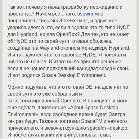
Так вот, почему я начал разработку неожиданно и
просто так? Начём всё с того:
bspwm
мне
понравился стиль Gruvbox+космос, и вдруг мне
ударила идея: а что, если я сделаю что-то типа HyDE
для Hyprland, но для OpenBox? Для тех, кто не знает
об HyDE это по своей сути готовая оболочка,
созданная на Wayland-оконном менеджере Hyprland.
И я так захотел что-то подобное HyDE. Я поискал и
ничего не нашёл. В итоге было принято решение:
если я не нашёл подходящий кандидат создам свой.
И вот родился Space Desktop Environment.
Можно подумать, что это готовая DE, на деле нет по
своей сути это уже собранный и
закастомизированный Openbox. В принципе, я могу
ещё сделать приложение «About Space Desktop
Environment», если свободное время будет. Завтра
как раз будет. Также я поставил SpaceFM и немного
причесал его, и включил функцию spacefm –desktop.
И после таких манипуляций установка темы,