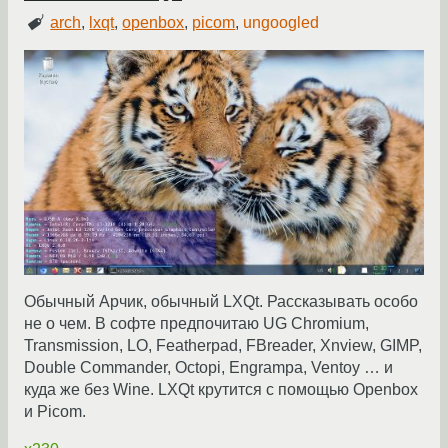
arch
,
lxqt
,
openbox
,
picom
,
ungoogled
Обычный Арчик, обычный LXQt. Рассказывать особо
не о чем. В софте предпочитаю UG Chromium,
Transmission, LO, Featherpad, FBreader, Xnview, GIMP,
Double Commander, Octopi, Engrampa, Ventoy … и
куда же без Wine. LXQt крутится с помощью Openbox
и Picom.