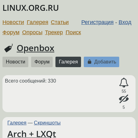
LINUX.ORG.RU
Новости
Галерея
Статьи
Регистрация
-
Вход
Форум
Опросы
Трекер
Поиск
Openbox
Новости
Форум
Галерея
Добавить
Всего сообщений: 330
55
5
Галерея
—
Скриншоты
Arch + LXQt