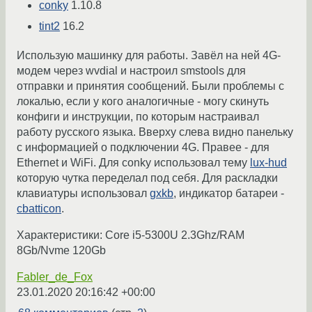
conky
1.10.8
tint2
16.2
Использую машинку для работы. Завёл на ней 4G-
модем через wvdial и настроил smstools для
отправки и принятия сообщений. Были проблемы с
локалью, если у кого аналогичные - могу скинуть
конфиги и инструкции, по которым настраивал
работу русского языка. Вверху слева видно панельку
с информацией о подключении 4G. Правее - для
Ethernet и WiFi. Для conky использовал тему
lux-hud
которую чутка переделал под себя. Для раскладки
клавиатуры использовал
gxkb
, индикатор батареи -
cbatticon
.
Характеристики: Core i5-5300U 2.3Ghz/RAM
8Gb/Nvme 120Gb
Fabler_de_Fox
23.01.2020 20:16:42 +00:00