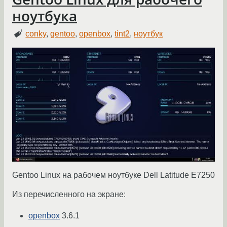
ноутбука
conky
,
gentoo
,
openbox
,
tint2
,
ноутбук
Gentoo Linux на рабочем ноутбуке Dell Latitude E7250
Из перечисленного на экране:
openbox
3.6.1