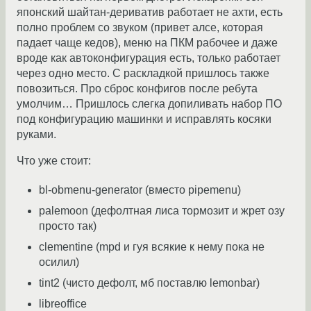
японский шайтан-дериватив работает не ахти, есть
полно проблем со звуком (привет алсе, которая
падает чаще кедов), меню на ПКМ рабочее и даже
вроде как автоконфигурация есть, только работает
через одно место. С раскладкой пришлось также
повозиться. Про сброс конфигов после ребута
умолчим… Пришлось слегка допиливать набор ПО
под конфигурацию машинки и исправлять косяки
руками.
Что уже стоит:
bl-obmenu-generator (вместо pipemenu)
palemoon (дефолтная лиса тормозит и жрет озу
просто так)
сlementine (mpd и гуя всякие к нему пока не
осилил)
tint2 (чисто дефолт, мб поставлю lemonbar)
libreoffice