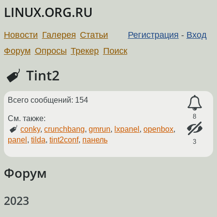
LINUX.ORG.RU
Новости
Галерея
Статьи
Регистрация
-
Вход
Форум
Опросы
Трекер
Поиск
Tint2
Всего сообщений: 154
8
См. также:
conky
,
crunchbang
,
gmrun
,
lxpanel
,
openbox
,
panel
,
tilda
,
tint2conf
,
панель
3
Форум
2023