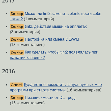
2017
Может ли tint2 заменить plank, вести себя
Desktop
также?
(1 комментарий)
tint2, действия мыши на апплетах
Desktop
(3 комментария)
Настройка или смена DE/WM
Desktop
(13 комментариев)
Как сделать, чтобы tint2 появлялась при
Desktop
нажатии клавиши?
2016
Куда можно поместить запуск нужных мне
General
программ при старте системы
(16 комментариев)
Независимости от DE тред.
Desktop
(15 комментариев)