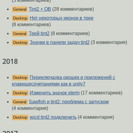
(5 комментариев)
Tint2 + OB
(28 комментариев)
General
Нет некоторых иконок в трее
Desktop
(8 комментариев)
Трей tint2
(8 комментариев)
General
Значки в панели задач tint2
(3 комментария)
Desktop
2018
Переключалка окошек и приложений с
Desktop
клавишесочетаниями как в unity7
Изменить значок xterm
(17 комментариев)
Desktop
Sawfish и tint2: проблема с запуском
General
(4 комментария)
wicd tint2 подключить
(4 комментария)
Desktop