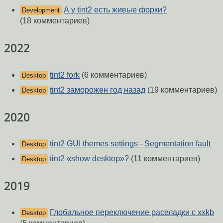
А у tint2 есть живые форки?
Development
(18 комментариев)
2022
tint2 fork
(6 комментариев)
Desktop
tint2 заморожен год назад
(19 комментариев)
Desktop
2020
tint2 GUI themes settings - Segmentation fault
Desktop
tint2 «show desktop»?
(11 комментариев)
Desktop
2019
Глобальное переключение раселадки с xxkb
Desktop