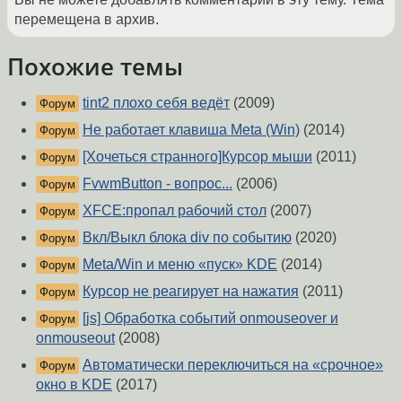
перемещена в архив.
Похожие темы
tint2 плохо себя ведёт
(2009)
Форум
Не работает клавиша Meta (Win)
(2014)
Форум
[Хочеться странного]Курсор мыши
(2011)
Форум
FvwmButton - вопрос...
(2006)
Форум
XFCE:пропал рабочий стол
(2007)
Форум
Вкл/Выкл блока div по событию
(2020)
Форум
Meta/Win и меню «пуск» KDE
(2014)
Форум
Курсор не реагирует на нажатия
(2011)
Форум
[js] Обработка событий onmouseover и
Форум
onmouseout
(2008)
Автоматически переключиться на «срочное»
Форум
окно в KDE
(2017)