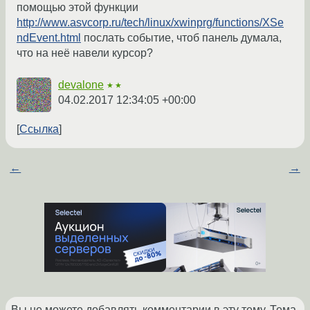
помощью этой функции
http://www.asvcorp.ru/tech/linux/xwinprg/functions/XSe
ndEvent.html
послать событие, чтоб панель думала,
что на неё навели курсор?
devalone
★★
04.02.2017 12:34:05 +00:00
Ссылка
←
→
Вы не можете добавлять комментарии в эту тему. Тема