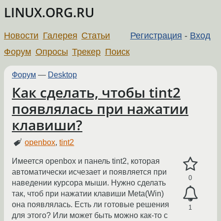
LINUX.ORG.RU
Новости
Галерея
Статьи
Регистрация
-
Вход
Форум
Опросы
Трекер
Поиск
Форум
—
Desktop
Как сделать, чтобы tint2
появлялась при нажатии
клавиши?
openbox
,
tint2
Имеется openbox и панель tint2, которая
автоматически исчезает и появляется при
0
наведении курсора мыши. Нужно сделать
так, чтоб при нажатии клавиши Meta(Win)
она появлялась. Есть ли готовые решения
1
для этого? Или может быть можно как-то с