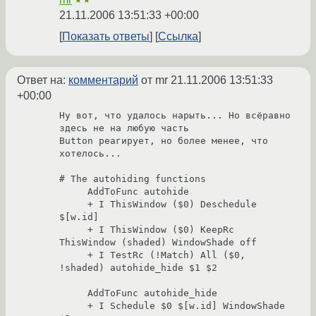
★★
21.11.2006 13:51:33 +00:00
Показать ответы
Ссылка
Ответ на:
комментарий
от mr
21.11.2006 13:51:33
+00:00
Ну вот, что удалось нарыть... Но всёравно 
здесь не на любую часть 

Button реагирует, но более менее, что 
хотелось...

# The autohiding functions

     AddToFunc autohide

     + I ThisWindow ($0) Deschedule 
$[w.id]

     + I ThisWindow ($0) KeepRc 
ThisWindow (shaded) WindowShade off

     + I TestRc (!Match) All ($0, 
!shaded) autohide_hide $1 $2

     AddToFunc autohide_hide

     + I Schedule $0 $[w.id] WindowShade 