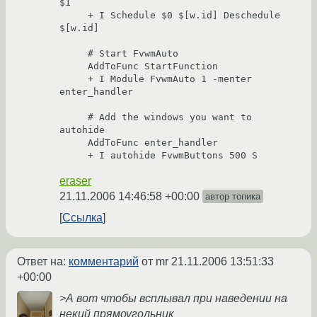
$1

     + I Schedule $0 $[w.id] Deschedule 
$[w.id]

     # Start FvwmAuto

     AddToFunc StartFunction

     + I Module FvwmAuto 1 -menter 
enter_handler

     # Add the windows you want to 
autohide

     AddToFunc enter_handler

     + I autohide FvwmButtons 500 S
eraser
21.11.2006 14:46:58 +00:00
автор топика
Ссылка
Ответ на:
комментарий
от mr
21.11.2006 13:51:33
+00:00
>А вот чтобы всплывал при наведении на
некий прямоугольник