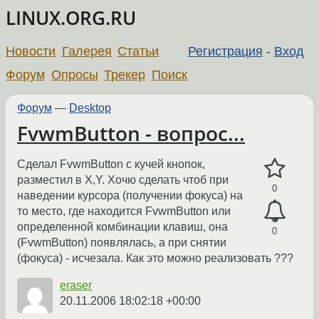
LINUX.ORG.RU
Новости
Галерея
Статьи
Регистрация
-
Вход
Форум
Опросы
Трекер
Поиск
Форум
—
Desktop
FvwmButton - вопрос...
Сделал FvwmButton с кучей кнопок,
разместил в X,Y. Хочю сделать чтоб при
0
наведении курсора (получении фокуса) на
то место, где находится FvwmButton или
определенной комбинации клавиш, она
0
(FvwmButton) появлялась, а при снятии
(фокуса) - исчезала. Как это можно реализовать ???
eraser
20.11.2006 18:02:18 +00:00