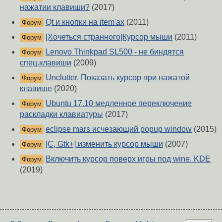
нажатии клавиши?
(2017)
Qt и кнопки на item'ах
(2011)
Форум
[Хочеться странного]Курсор мыши
(2011)
Форум
Lenovo Thinkpad SL500 - не биндятся
Форум
спец.клавиши
(2009)
Unclutter. Показать курсор при нажатой
Форум
клавише
(2020)
Ubuntu 17.10 медленное переключение
Форум
раскладки клавиатуры
(2017)
eclipse mars исчезающий popup window
(2015)
Форум
[C, Gtk+] изменить курсор мыши
(2007)
Форум
Включить курсор поверх игры под wine. KDE
Форум
(2019)