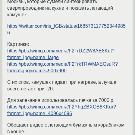
Москвы, которые сумели синтезировать
сверхпроводник на кухне и показать летающий
камушек.
https://twitter.com/iris_IGB/status/168573117752344985
6
Картинки:
https://pbs.twimg.com/media/F2TrDZ2W8AE8Kut?
format=jpg&name=large
https://pbs.twimg.com/media/F2TrkTRWMAEGsuR?
format=jpg&name=900x900
С их слов, камушек падает при нагреве, а лучше
всего летает при -20.
Для запекания использовалась печка за 7000 р.
https://pbs.twimg.com/media/F2YhgZBXQB8KKur?
format=jpg&name=4096x4096
Обещают видео с летающим бумажным корабликом
в конце.