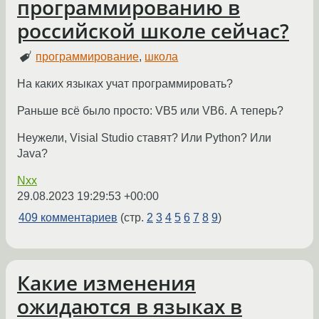
программированию в
российской школе сейчас?
программирование
,
школа
На каких языках учат программировать?
Раньше всё было просто: VB5 или VB6. А теперь?
Неужели, Visial Studio ставят? Или Python? Или
Java?
Nxx
29.08.2023 19:29:53 +00:00
409 комментариев
(стр.
2
3
4
5
6
7
8
9
)
Какие изменения
ожидаются в языках в