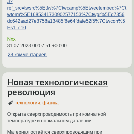
3?
ref_src=twsrc%5Etfw%7Ctwcamp%5Etweetembed%7Ct
wterm%5E1685341730902577153%7Ctwgr%5Ed7856
dc642aad27e3758a13485f8e64fdafe52f5%7Ctwcon%5
Es1_c10
Nxx
31.07.2023 00:07:51 +00:00
28 комментариев
Новая технологическая
революция
технологии
,
физика
Открыта сверхпроводимость при комнатной
температуре и нормальном давлении.
Материал остаётся сверхпроводящим при