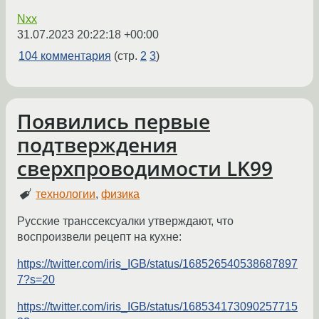
Nxx
31.07.2023 20:22:18 +00:00
104 комментария
(стр.
2
3
)
Появились первые
подтверждения
сверхпроводимости LK99
технологии
,
физика
Русские транссексуалки утверждают, что
воспроизвели рецепт на кухне:
https://twitter.com/iris_IGB/status/168526540538687897
7?s=20
https://twitter.com/iris_IGB/status/168534173090257715