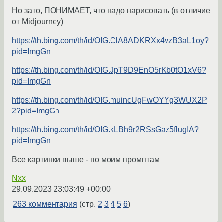
Но зато, ПОНИМАЕТ, что надо нарисовать (в отличие
от Midjourney)
https://th.bing.com/th/id/OIG.ClA8ADKRXx4vzB3aL1oy?
pid=ImgGn
https://th.bing.com/th/id/OIG.JpT9D9EnO5rKb0tO1xV6?
pid=ImgGn
https://th.bing.com/th/id/OIG.muincUgFwOYYg3WUX2P
2?pid=ImgGn
https://th.bing.com/th/id/OIG.kLBh9r2RSsGaz5flugIA?
pid=ImgGn
Все картинки выше - по моим промптам
Nxx
29.09.2023 23:03:49 +00:00
263 комментария
(стр.
2
3
4
5
6
)