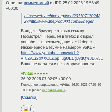
Ответ на:
комментарий
от IPR
25.02.2026 19:53:49
+00:00
https://web.archive.org/web/201107170242
27/http://www.theprodukkt.com/kkrieger
В яндекс браузере открыл ссылку.
Посмотрел. Перешёл в firefox и открыл
youtube … в рекомендациях «.kkrieger -
Инженерное Безумие Размером 96KB»
https://www.youtube.com/watch?
v=8ZA1r2dXXCE&pp=ugUEEgJydQ%3D%3D
Ваще не палятся и не заморачиваются.
vtVitus
★★★★★
26.02.2026 07:02:05 +00:00
Последнее исправление: vtVitus
26.02.2026 07:03:50
+00:00
(всего
исправлений: 1
)
Ссылка
1