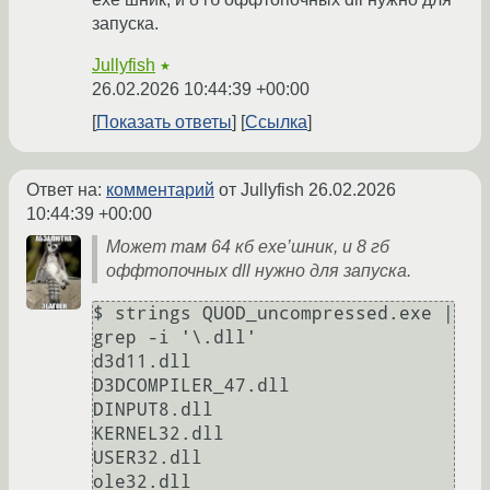
запуска.
Jullyfish
★
26.02.2026 10:44:39 +00:00
Показать ответы
Ссылка
Ответ на:
комментарий
от Jullyfish
26.02.2026
10:44:39 +00:00
Может там 64 кб exe’шник, и 8 гб
оффтопочных dll нужно для запуска.
$ strings QUOD_uncompressed.exe | 
grep -i '\.dll'

d3d11.dll

D3DCOMPILER_47.dll

DINPUT8.dll

KERNEL32.dll

USER32.dll
