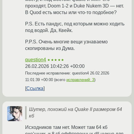
проходят, Doom 1-2 и Duke Nukem 3D — нет.
В Quod есть мосты или что-то подобное?
P.S. Есть пандус, под которым можно ходить
под водой. Да, Квейк.
P.P.S. Очень многие вещи узнаваемо
скопированы из Дума.
question4
★★★★★
26.02.2026 10:42:26 +00:00
Последнее исправление: question4
26.02.2026
11:01:39 +00:00
(всего
исправлений: 3
)
Ссылка
Шутер, похожий на Quake II размером 64
кб
Исходников там нет. Может там 64 кб
exe’шник, и 8 гб оффтопочных dll нужно для