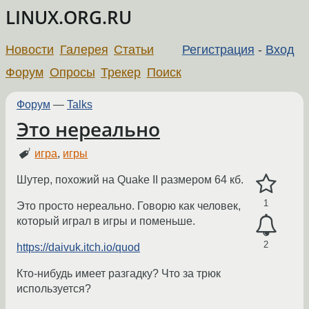
LINUX.ORG.RU
Новости
Галерея
Статьи
Регистрация
-
Вход
Форум
Опросы
Трекер
Поиск
Форум
—
Talks
Это нереально
игра
,
игры
Шутер, похожий на Quake II размером 64 кб.
1
Это просто нереально. Говорю как человек,
который играл в игры и поменьше.
2
https://daivuk.itch.io/quod
Кто-нибудь имеет разгадку? Что за трюк
используется?