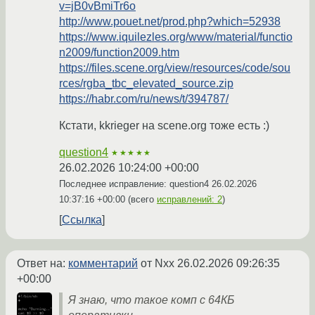
v=jB0vBmiTr6o
http://www.pouet.net/prod.php?which=52938
https://www.iquilezles.org/www/material/functio
n2009/function2009.htm
https://files.scene.org/view/resources/code/sou
rces/rgba_tbc_elevated_source.zip
https://habr.com/ru/news/t/394787/
Кстати, kkrieger на scene.org тоже есть :)
question4
★★★★★
26.02.2026 10:24:00 +00:00
Последнее исправление: question4
26.02.2026
10:37:16 +00:00
(всего
исправлений: 2
)
Ссылка
Ответ на:
комментарий
от Nxx
26.02.2026 09:26:35
+00:00
Я знаю, что такое комп с 64КБ