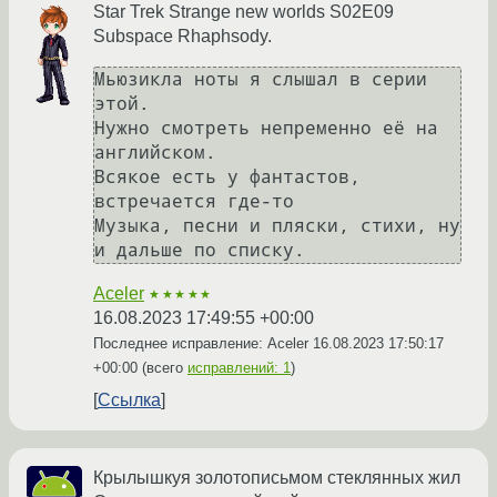
Star Trek Strange new worlds S02E09
Subspace Rhaphsody.
Мьюзикла ноты я слышал в серии 
этой.

Нужно смотреть непременно её на 
английском.

Всякое есть у фантастов, 
встречается где-то

Музыка, песни и пляски, стихи, ну 
Aceler
★★★★★
16.08.2023 17:49:55 +00:00
Последнее исправление: Aceler
16.08.2023 17:50:17
+00:00
(всего
исправлений: 1
)
Ссылка
Крылышкуя золотописьмом стеклянных жил