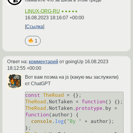
LINUX-ORG-RU
★★★★★
16.08.2023 18:16:07 +00:00
Ссылка
1
Ответ на:
комментарий
от goingUp
16.08.2023
18:12:55 +00:00
Вот вам поэма на js (какую мы заслужили)
от ChatGPT
const
TheRoad
TheRoad
.
NotTaken
 = 
function
(
TheRoad
.
NotTaken
.
prototype
.
by
 = 
function
(
author
) {

console
.
log
(
"By "
 + author);
