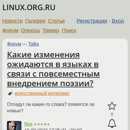
LINUX.ORG.RU
Новости
Галерея
Статьи
Регистрация
-
Вход
Форум
Опросы
Трекер
Поиск
Форум
—
Talks
Какие изменения
ожидаются в языках в
связи с повсеместным
внедрением поэзии?
искусственный интеллект
Отпадут ли какие-то слова? появятся ли
новые?
0
Nxx
★★★★★