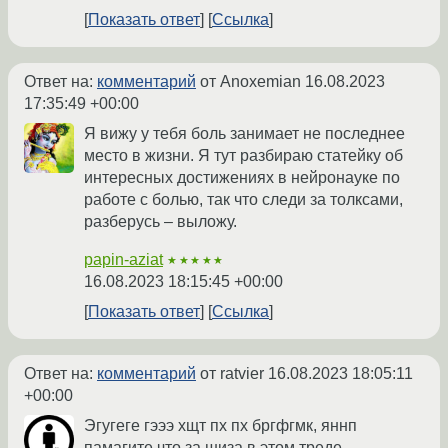
Показать ответ
Ссылка
Ответ на:
комментарий
от Anoxemian
16.08.2023
17:35:49 +00:00
Я вижу у тебя боль занимает не последнее
место в жизни. Я тут разбираю статейку об
интересных достижениях в нейронауке по
работе с болью, так что следи за толксами,
разберусь – выложу.
papin-aziat
★★★★★
16.08.2023 18:15:45 +00:00
Показать ответ
Ссылка
Ответ на:
комментарий
от ratvier
16.08.2023 18:05:11
+00:00
Эгугеге гэээ хщт пх пх бргфгмк, яннп
памагите что за шиза в этом треде