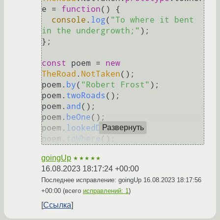
e
 = 
function
(
) {

console
.
log
(
"To where it bent 
in the undergrowth;"
);

};

const
 poem = 
new
TheRoad
.
NotTaken
();

poem.
by
(
"Robert Frost"
);

poem.
twoRoads
();

poem.
and
();

poem.
beOne
();

poem.
lookedDown
();

Развернуть
poem.
toWhere
goingUp
★★★★★
16.08.2023 18:17:24 +00:00
Последнее исправление: goingUp
16.08.2023 18:17:56
+00:00
(всего
исправлений: 1
)
Ссылка