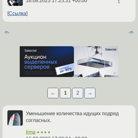
16.08.2023 17:25:31 +00:00
1
Ссылка
←
→
←
1
2
→
Уменьшение количества идущих подряд
согласных.
Irma
★★★★