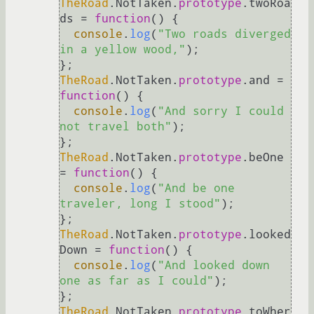
TheRoad
.
NotTaken
.
prototype
.
twoRoa
ds
 = 
function
(
) {

console
.
log
(
"Two roads diverged 
in a yellow wood,"
);

TheRoad
.
NotTaken
.
prototype
.
and
 = 
function
(
) {

console
.
log
(
"And sorry I could 
not travel both"
);

TheRoad
.
NotTaken
.
prototype
.
beOne
= 
function
(
) {

console
.
log
(
"And be one 
traveler, long I stood"
);

TheRoad
.
NotTaken
.
prototype
.
looked
Down
 = 
function
(
) {

console
.
log
(
"And looked down 
one as far as I could"
);

TheRoad
.
NotTaken
.
prototype
.
toWher