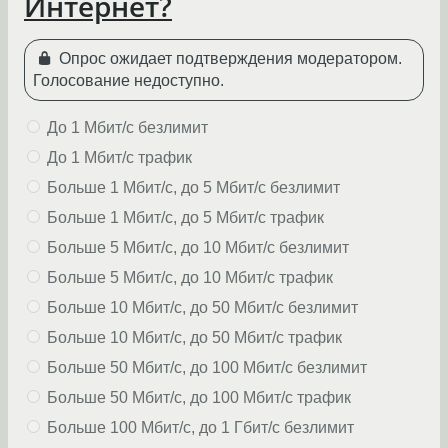
Интернет?
Опрос ожидает подтверждения модератором.
Голосование недоступно.
До 1 Мбит/с безлимит
До 1 Мбит/с трафик
Больше 1 Мбит/с, до 5 Мбит/с безлимит
Больше 1 Мбит/с, до 5 Мбит/с трафик
Больше 5 Мбит/с, до 10 Мбит/с безлимит
Больше 5 Мбит/с, до 10 Мбит/с трафик
Больше 10 Мбит/с, до 50 Мбит/с безлимит
Больше 10 Мбит/с, до 50 Мбит/с трафик
Больше 50 Мбит/с, до 100 Мбит/с безлимит
Больше 50 Мбит/с, до 100 Мбит/с трафик
Больше 100 Мбит/с, до 1 Гбит/с безлимит