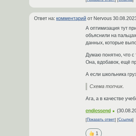
Ответ на:
комментарий
от Nervous
30.08.202
А оптимизация тут пр
объяснили на пальцах 
данных, которые выпо
Думаю понятно, что с
Она, вдобавок, ещё пр
А если школьника груз
Схема топчик.
Ага, а в качестве уче
endlessend
(
30.08.2
★
Показать ответ
Ссылка
1