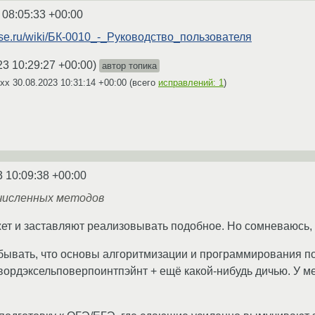
 08:05:33 +00:00
rse.ru/wiki/БК-0010_-_Руководство_пользователя
23 10:29:27 +00:00
)
автор топика
Nxx
30.08.2023 10:31:14 +00:00
(всего
исправлений: 1
)
3 10:09:38 +00:00
численных методов
ет и заставляют реализовывать подобное. Но сомневаюсь, ч
абывать, что основы алгоритмизации и программирования п
ордэксельповерпоинтпэйнт + ещё какой-нибудь дичью. У ме