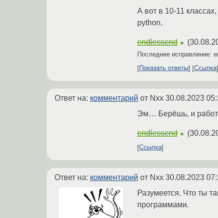
А вот в 10-11 классах
python.
endlessend
(
30.08.2
★
Последнее исправление: e
Показать ответы
Ссылка
Ответ на:
комментарий
от Nxx
30.08.2023 05:
Эм… Берёшь, и работа
endlessend
(
30.08.2
★
Ссылка
Ответ на:
комментарий
от Nxx
30.08.2023 07:
Разумеется. Что ты т
программами.