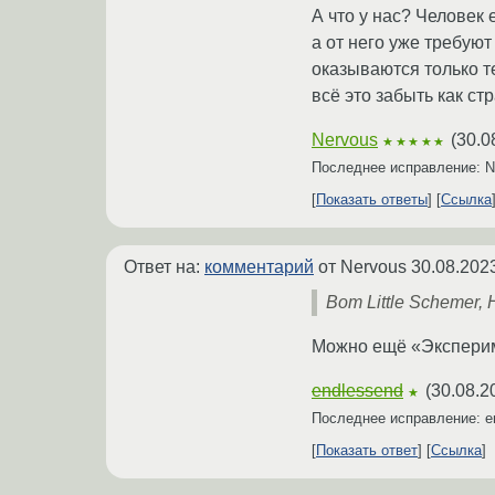
А что у нас? Человек
а от него уже требуют
оказываются только т
всё это забыть как ст
Nervous
(
30.0
★★★★★
Последнее исправление: 
Показать ответы
Ссылка
Ответ на:
комментарий
от Nervous
30.08.202
Вот Little Schemer,
Можно ещё «Эксперим
endlessend
(
30.08.2
★
Последнее исправление: e
Показать ответ
Ссылка