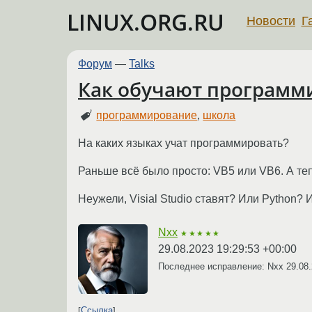
LINUX.ORG.RU
Новости
Г
Форум
—
Talks
Как обучают программ
программирование
,
школа
На каких языках учат программировать?
Раньше всё было просто: VB5 или VB6. А те
Неужели, Visial Studio ставят? Или Python? 
Nxx
★★★★★
29.08.2023 19:29:53 +00:00
Последнее исправление: Nxx
29.08
Ссылка