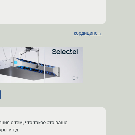
кордицепс
→
ния с тем, что такое это ваше
ы и т.д.