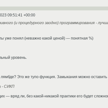
2023 09:51:41 +00:00
вного (и процедурного заодно) программирования - лучша
ты уже понял (неважно какой ценой) — понятная %)
льный уровень.
в лямбде? Это же тупо функция. Замыкания можно оставить 
а - СИКП
х — вряд ли, без какой-никакой практики его будет сложнов