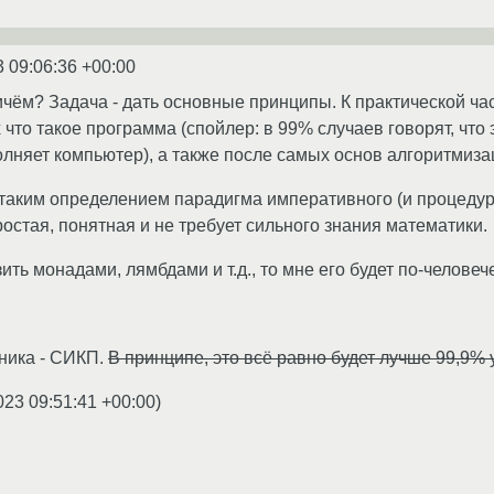
3 09:06:36 +00:00
ичём? Задача - дать основные принципы. К практической час
что такое программа (спойлер: в 99% случаев говорят, что
лняет компьютер), а также после самых основ алгоритмиза
 таким определением парадигма императивного (и процедур
остая, понятная и не требует сильного знания математики.
ить монадами, лямбдами и т.д., то мне его будет по-человеч
бника - СИКП.
В принципе, это всё равно будет лучше 99,9
023 09:51:41 +00:00
)