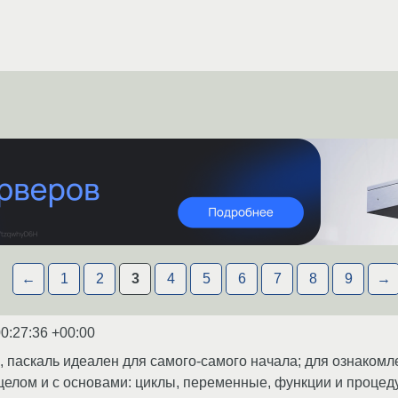
←
1
2
3
4
5
6
7
8
9
→
0:27:36 +00:00
 паскаль идеален для самого-самого начала; для ознакомле
елом и с основами: циклы, переменные, функции и процедур