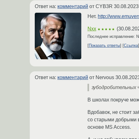
Ответ на:
комментарий
от CYB3R
30.08.2023
Нет.
http://www.emuve
Nxx
(
30.08.20
★★★★★
Последнее исправление: 
Показать ответы
Ссылка
Ответ на:
комментарий
от Nervous
30.08.202
зубодробительных 
В школах покруче мож
Вдобавок, не стоит з
со старыми добрыми в
основе MS Access.