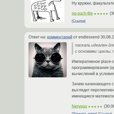
Ну кружки, факультат
no-such-file
(
3
★★★★★
Ссылка
Ответ на:
комментарий
от endlessend
30.08.
паскаль идеален дл
с основами: циклы,
Императивное place-o
программирования (ор
вычислений в условия
Зачем начинающего с
выглядит перспективн
имеющиеся математич
Nervous
(
30.0
★★★★★
Показать ответ
Ссылка