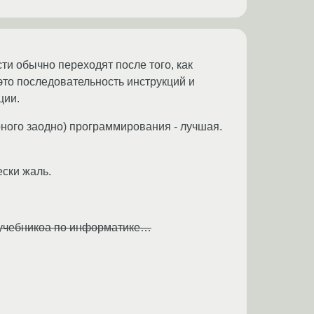
ти обычно переходят после того, как
 это последовательность инструкций и
ции.
ного заодно) программирования - лучшая.
ески жаль.
% учебникоа по информатике…