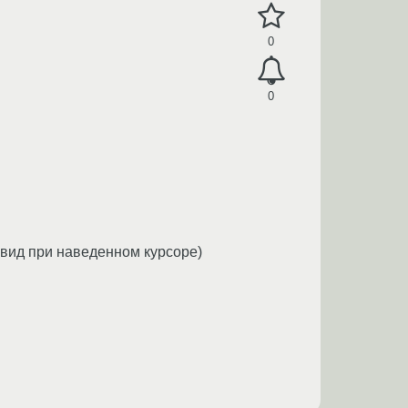
0
0
x, вид при наведенном курсоре)