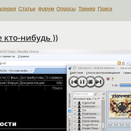
алерея
Статьи
Форум
Опросы
Трекер
Поиск
е кто-нибудь ))