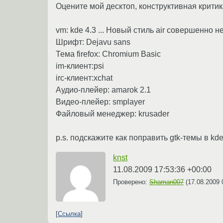
Оцените мой десктоп, конструктивная критик
vm: kde 4.3 ... Новый стиль air совершенно 
Шрифт: Dejavu sans
Тема firefox: Chromium Basic
im-клиент:psi
irc-клиент:xchat
Аудио-плейер: amarok 2.1
Видео-плейер: smplayer
Файловый менеджер: krusader
p.s. подскажите как поправить gtk-темы в kde
knst
11.08.2009 17:53:36 +00:00
Проверено:
Shaman007
(
17.08.2009 
Ссылка