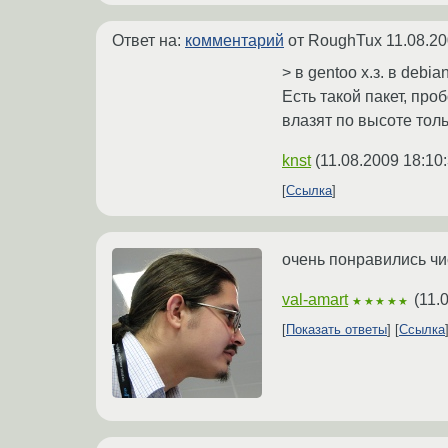
Ответ на:
комментарий
от RoughTux
11.08.20
> в gentoo х.з. в debia
Есть такой пакет, про
влазят по высоте толь
knst
(
11.08.2009 18:10
Ссылка
очень понравились чи
val-amart
(
11.
★★★★★
Показать ответы
Ссылка