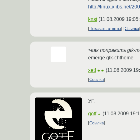
http://linux.xlibs.net/
knst
(
11.08.2009 19:05
Показать ответы
Ссылка
>как поправить gtk-т
emerge gtk-chtheme
xetf
(
11.08.2009 19
★★
Ссылка
УГ.
gotf
(
11.08.2009 19:1
★
Ссылка