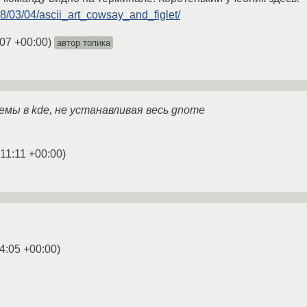
2008/03/04/ascii_art_cowsay_and_figlet/
:07 +00:00
)
автор топика
емы в kde, не устанавливая весь gnome
:11:11 +00:00
)
4:05 +00:00
)