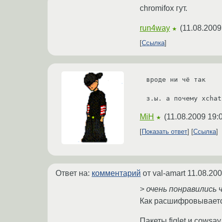
chromifox гут.
run4way
(
11.08.2009
★
Ссылка
вроде ни чё так

з.ы. а почему xchat
MiH
(
11.08.2009 19:
★
Показать ответ
Ссылка
Ответ на:
комментарий
от val-amart
11.08.200
> очень понравились
Как расшифровывает
Пакеты figlet и cowsa