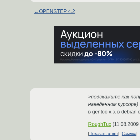
←
OPENSTEP 4.2
>подскажите как попра
наведенном курсоре)
в gentoo х.з. в debian 
RoughTux
(
11.08.2009
Показать ответ
Ссылка