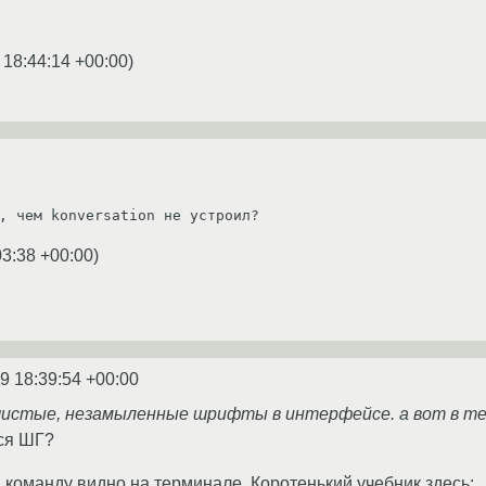
 18:44:14 +00:00
)
, чем konversation не устроил?
03:38 +00:00
)
9 18:39:54 +00:00
 чистые, незамыленные шрифты в интерфейсе. а вот в те
ся ШГ?
y. команду видно на терминале. Коротенький учебник здесь: