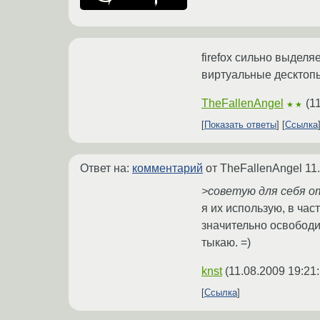
firefox сильно выдел
виртуальные десктопы,
TheFallenAngel
(
1
★★
Показать ответы
Ссылка
Ответ на:
комментарий
от TheFallenAngel
11
>советую для себя о
я их использую, в част
значительно освободил
тыкаю. =)
knst
(
11.08.2009 19:21
Ссылка