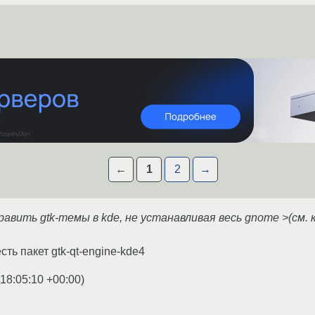
←
1
2
→
вить gtk-темы в kde, не устанавливая весь gnome >(см. кно
есть пакет gtk-qt-engine-kde4
 18:05:10 +00:00
)