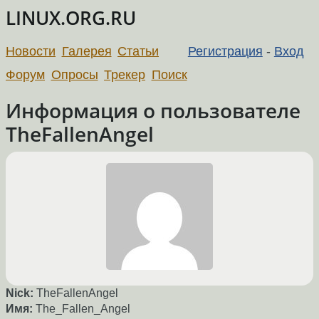
LINUX.ORG.RU
Новости
Галерея
Статьи
Регистрация
-
Вход
Форум
Опросы
Трекер
Поиск
Информация о пользователе
TheFallenAngel
Nick:
TheFallenAngel
Имя:
The_Fallen_Angel