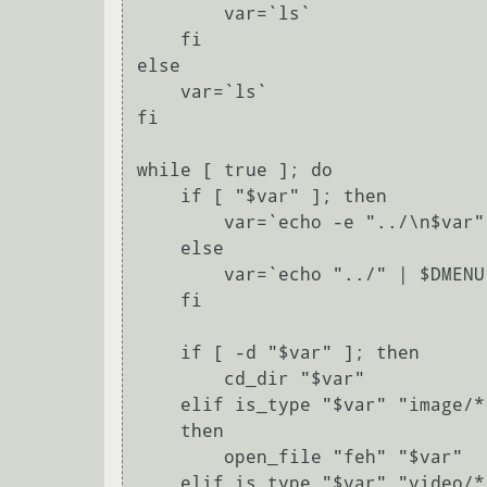
	var=`ls`

    fi

else

    var=`ls`

fi

while [ true ]; do

    if [ "$var" ]; then

	var=`echo -e "../\n$var" | $DMENU -p "dfm"`

    else

	var=`echo "../" | $DMENU -p "dfm"`

    fi

    if [ -d "$var" ]; then

	cd_dir "$var"

    elif is_type "$var" "image/*"

    then

	open_file "feh" "$var"

    elif is_type "$var" "video/*"
