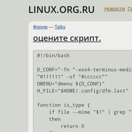
LINUX.ORG.RU
Новости
Г
Форум
—
Talks
оцените скрипт.
#!/bin/bash

D_CONF="-fn "-xos4-terminus-medi
"#111111" -sf "#cccccc""

DMENU="dmenu ${D_CONF}"

H_FILE="$HOME/.config/dfm.last"

function is_type {    

    if file --mime "$1" | grep "$2" &> /dev/null

    then

	return 0
