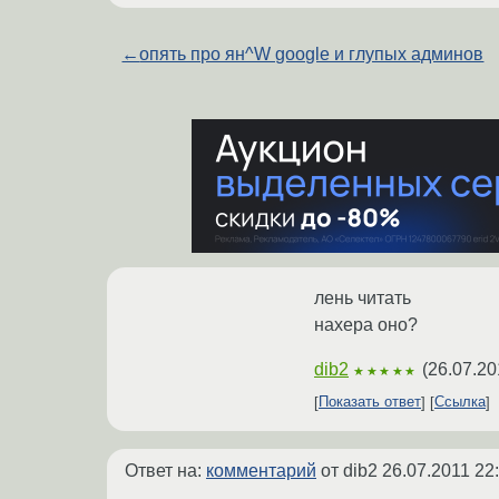
←
опять про ян^W google и глупых админов
лень читать
нахера оно?
dib2
(
26.07.20
★★★★★
Показать ответ
Ссылка
Ответ на:
комментарий
от dib2
26.07.2011 22