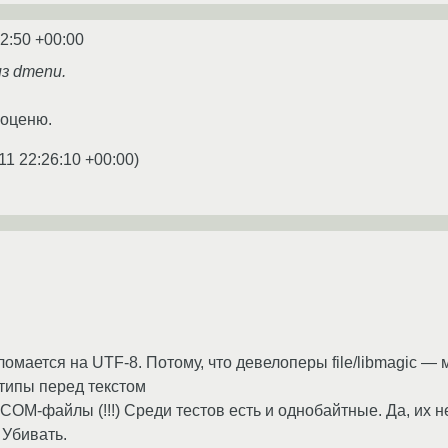
22:50 +00:00
з dmenu.
 оценю.
11 22:26:10 +00:00
)
омается на UTF-8. Потому, что девелоперы file/libmagic — 
типы перед текстом
OM-файлы (!!!) Среди тестов есть и однобайтные. Да, их 
 Убивать.