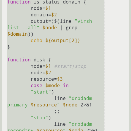
function
 is_status_domain {

	node=
$1
	domain=
$2
	output=($(line 
"virsh 
list --all"
$node
 | grep 
$domain
))

echo
${output[2]}
}

function
 disk {

	mode=
$1
#start|stop
	node=
$2
	resource=
$3
case
$mode
in
"start"
)

		line 
"drbdadm 
primary 
$resource
"
$node
 2>&1

		;;

"stop"
)

		line 
"drbdadm 
secondary 
$resource
"
$node
 2>&1
