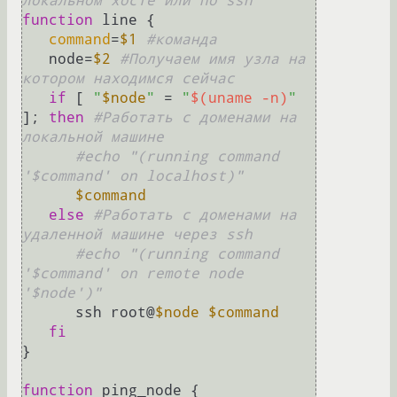
локальном хосте или по ssh
function
 line {

command
=
$1
#команда
   node=
$2
#Получаем имя узла на 
котором находимся сейчас
if
 [ 
"
$node
"
 = 
"
$(uname -n)
"
]; 
then
#Работать с доменами на 
локальной машине
#echo "(running command 
'$command' on localhost)"
$command
else
#Работать с доменами на 
удаленной машине через ssh
#echo "(running command 
'$command' on remote node 
'$node')"
      ssh root@
$node
$command
fi
}

function
 ping_node {
