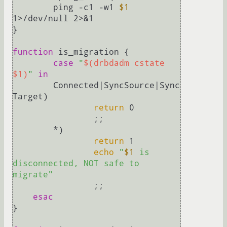
	ping -c1 -w1 
$1
1>/dev/null 2>&1

}

function
 is_migration {

case
"
$(drbdadm cstate 
$1)
"
in
	Connected|SyncSource|Sync
Target)

return
 0

        	;;

    	*)

return
 1

echo
"
$1
 is 
disconnected, NOT safe to 
migrate"
        	;;

esac
}
