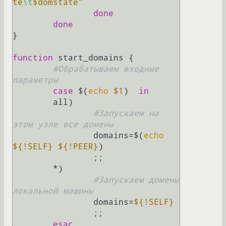
te
\t
$domstate
"
done
done
}

function
 start_domains {

#Обрабатываем входные 
параметры
case
 $(
echo
$1
)  
in
	all)

#Запускаем на 
этом узле все домены
		domains=$(
echo
${!SELF}
${!PEER}
)

		;;

	*)

#Запускаем домены 
локальной машины
		domains=
${!SELF}
		;;

esac