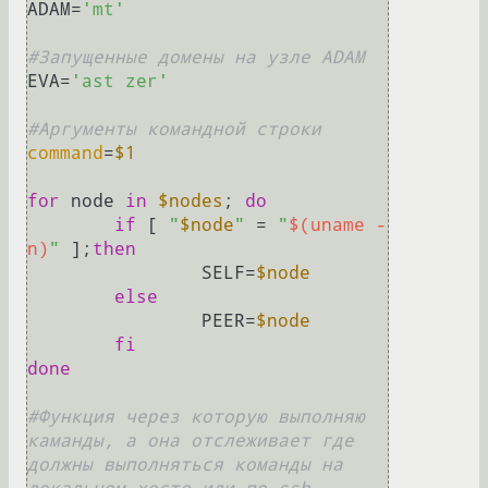
ADAM=
'mt'
#Запущенные домены на узле ADAM
EVA=
'ast zer'
#Аргументы командной строки
command
=
$1
for
 node 
in
$nodes
; 
do
if
 [ 
"
$node
"
 = 
"
$(uname -
n)
"
 ];
then
		SELF=
$node
else
		PEER=
$node
fi
done
#Функция через которую выполняю 
каманды, а она отслеживает где 
должны выполняться команды на 