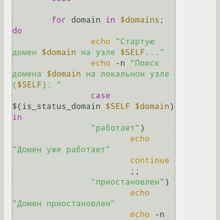
for
 domain 
in
$domains
; 
do
echo
"Стартую 
домен 
$domain
 на узле 
$SELF
..."
echo
 -n 
"Поиск 
домена 
$domain
 на локальном узле 
(
$SELF
): "
case
$(is_status_domain 
$SELF
$domain
) 
in
"работает"
)

echo
"Домен уже работает"
continue
			;;

"приостановлен"
)

echo
"Домен приостановлен"
echo
 -n 