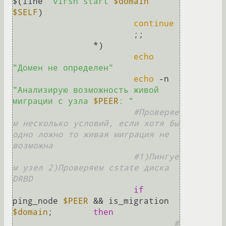
$(line 
"virsh start 
$domain
"
$SELF
)

continue
			;;

		*)

echo
"Домен не определен"
echo
 -n 
"Анализирую возможность живой 
миграции с узла 
$PEER
: "
#Проверяе
м несколько условий, если хотя бы 
одно ложно то живая миграция не 
возможна
#1)Пингуе
м узел 2)Проверяем cstate диска 
DRBD
if
ping_node 
$PEER
 && is_migration 
$domain
;	
then
#