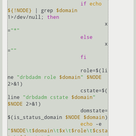
if
echo
${!NODE}
 | grep 
$domain
1>/dev/null; 
then
				x
=
"*"
else
				x
=
""
fi
			role=$(li
ne 
"drbdadm role 
$domain
"
$NODE
2>&1)

			cstate=$(
line 
"drbdadm cstate 
$domain
"
$NODE
 2>&1)

			domstate=
$(is_status_domain 
$NODE
$domain
)

echo
 -e 
"
$NODE
\t
$domain
\t
$x
\t
$role
\t
$csta