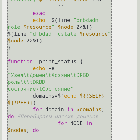
		;;

esac
echo
  $(line 
"drbdadm 
role 
$resource
"
$node
 2>&1) 
$(line 
"drbdadm cstate 
$resource
"
$node
 2>&1)

}

function
  print_status {

echo
 -e 
"Узел\tДомен\tХозяин\tDRBD 
роль\t\tDRBD 
состояние\tСостояние"
	domains=$(
echo
${!SELF}
${!PEER}
)

for
 domain 
in
$domains
; 
do
#Перебираем массив доменов
for
 NODE 
in
$nodes
; 
do