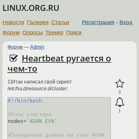
LINUX.ORG.RU
Новости
Галерея
Статьи
Регистрация
-
Вход
Форум
Опросы
Трекер
Поиск
Форум
—
Admin
Heartbeat ругается о
чем-то
1)Итак написал свой скрипт
/etc/ha.d/resource.d/cluster:
0
#!/bin/bash
1
#Узлы кластера
nodes=
'ADAM EVA'
#Запущенные домены на узле ADAM