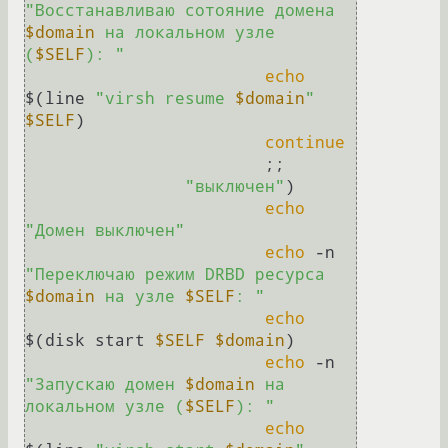
"Восстанавливаю сотояние домена 
$domain
 на локальном узле 
(
$SELF
): "
echo
$(line 
"virsh resume 
$domain
"
$SELF
)

continue
			;;

"выключен"
)

echo
"Домен выключен"
echo
 -n 
"Переключаю режим DRBD ресурса 
$domain
 на узле 
$SELF
: "
echo
$(disk start 
$SELF
$domain
)

echo
 -n 
"Запускаю домен 
$domain
 на 
локальном узле (
$SELF
): "
echo