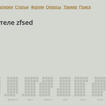
алерея
Статьи
Форум
Опросы
Трекер
Поиск
еле zfsed
февраль
март
апрель
май
июнь
июль