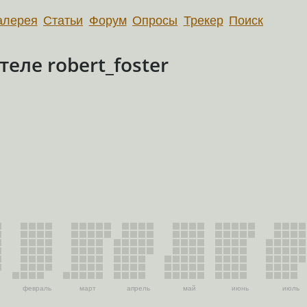
алерея
Статьи
Форум
Опросы
Трекер
Поиск
еле robert_foster
февраль
март
апрель
май
июнь
июль