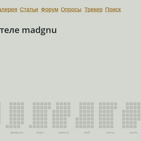
алерея
Статьи
Форум
Опросы
Трекер
Поиск
теле madgnu
февраль
март
апрель
май
июнь
июль