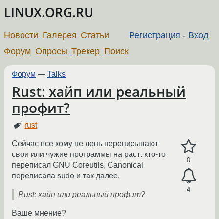
LINUX.ORG.RU
Новости
Галерея
Статьи
Регистрация
-
Вход
Форум
Опросы
Трекер
Поиск
Форум
—
Talks
Rust: хайп или реальный
профит?
rust
Сейчас все кому не лень переписывают
свои или чужие программы на раст: кто-то
0
переписал GNU Coreutils, Canonical
переписала sudo и так далее.
4
Rust: хайп или реальный профит?
Ваше мнение?