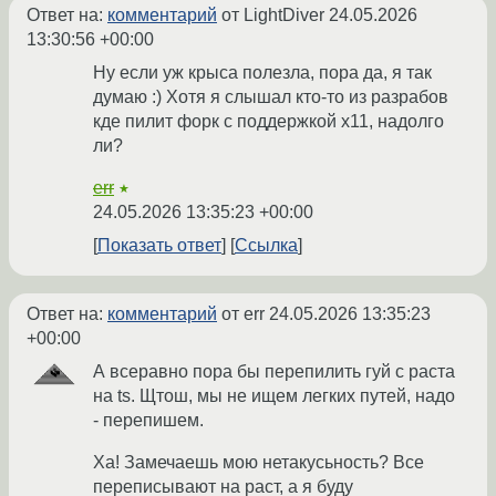
Ответ на:
комментарий
от LightDiver
24.05.2026
13:30:56 +00:00
Ну если уж крыса полезла, пора да, я так
думаю :) Хотя я слышал кто-то из разрабов
кде пилит форк с поддержкой x11, надолго
ли?
err
★
24.05.2026 13:35:23 +00:00
Показать ответ
Ссылка
Ответ на:
комментарий
от err
24.05.2026 13:35:23
+00:00
А всеравно пора бы перепилить гуй с раста
на ts. Щтош, мы не ищем легких путей, надо
- перепишем.
Ха! Замечаешь мою нетакусьность? Все
переписывают на раст, а я буду