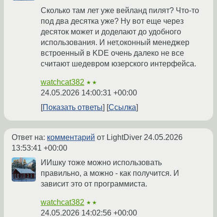
Сколько там лет уже вейланд пилят? Что-то
под два десятка уже? Ну вот еще через
десяток может и доделают до удобного
использования. И нет,оконный менеджер
встроенный в KDE очень далеко не все
считают шедевром юзерского интерфейса.
watchcat382
★★
24.05.2026 14:00:31 +00:00
Показать ответы
Ссылка
Ответ на:
комментарий
от LightDiver
24.05.2026
13:53:41 +00:00
ИИшку тоже можно использовать
правильно, а можно - как получится. И
зависит это от программиста.
watchcat382
★★
24.05.2026 14:02:56 +00:00