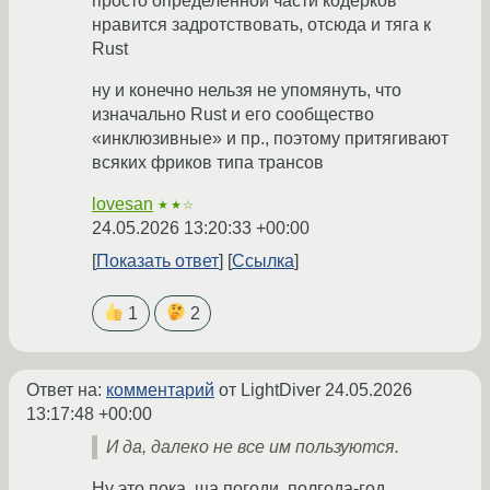
просто определенной части кодерков
нравится задротствовать, отсюда и тяга к
Rust
ну и конечно нельзя не упомянуть, что
изначально Rust и его сообщество
«инклюзивные» и пр., поэтому притягивают
всяких фриков типа трансов
lovesan
★★☆
24.05.2026 13:20:33 +00:00
Показать ответ
Ссылка
1
2
Ответ на:
комментарий
от LightDiver
24.05.2026
13:17:48 +00:00
И да, далеко не все им пользуются.
Ну это пока, ща погоди, полгода-год,