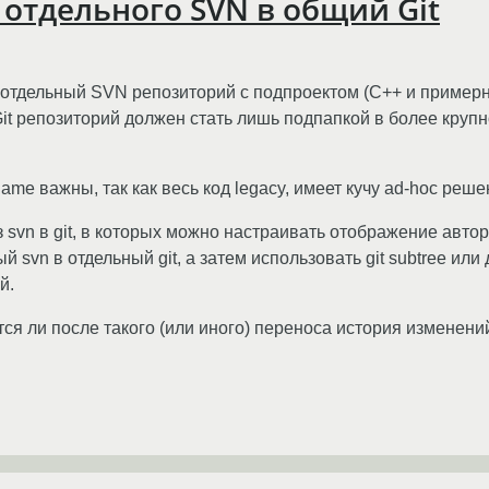
 отдельного SVN в общий Git
отдельный SVN репозиторий с подпроектом (C++ и примерно
в Git репозиторий должен стать лишь подпапкой в более кру
me важны, так как весь код legacy, имеет кучу ad-hoc решен
з svn в git, в которых можно настраивать отображение авт
svn в отдельный git, а затем использовать git subtree или 
й.
тся ли после такого (или иного) переноса история изменени