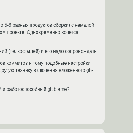
 5-6 разных продуктов сборки) с немалой
пном проекте. Одновременно хочется
ий (т.е. костылей) и его надо сопровождать.
оров коммитов и тому подобные настройки.
другую технику включения вложенного git-
й и работоспособный git blame?