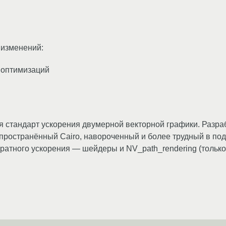
з изменений:
 оптимизаций
я стандарт ускорения двумерной векторной графики. Разр
спространённый Cairo, навороченный и более трудный в по
аратного ускорения — шейдеры и NV_path_rendering (тольк