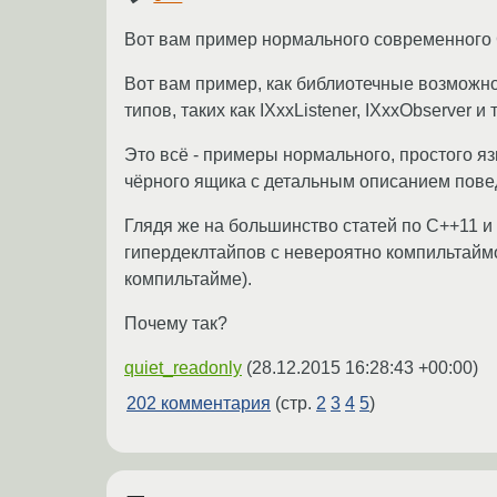
Вот вам пример нормального современного C
Вот вам пример, как библиотечные возможно
типов, таких как IXxxListener, IXxxObserver и т.
Это всё - примеры нормального, простого я
чёрного ящика с детальным описанием повед
Глядя же на большинство статей по С++11 и
гипердеклтайпов с невероятно компильтай
компильтайме).
Почему так?
quiet_readonly
(
28.12.2015 16:28:43 +00:00
)
202 комментария
(стр.
2
3
4
5
)