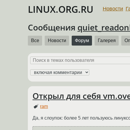
LINUX.ORG.RU
Новости
Г
Сообщения
quiet_readon
Все
Новости
Форум
Галерея
О
Открыл для себя vm.o
ram
Да, я слоупок: более 5 лет пользуюсь линуксо