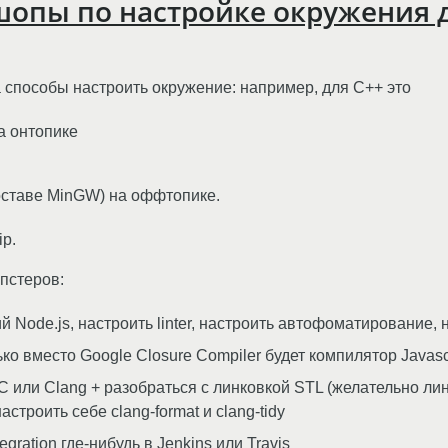
шопы по настройке окружения 
 способы настроить окружение: например, для C++ это
на онтопике
составе MinGW) на оффтопике.
ip.
пстеров:
ий Node.js, настроить linter, настроить автофоматирование, 
лько вместо Google Closure Compiler будет компилятор Javasc
 или Clang + разобраться с линковкой STL (желательно лин
настроить себе clang-format и clang-tidy
egration где-нибудь в Jenkins или Travis