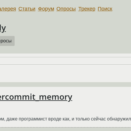
алерея
Статьи
Форум
Опросы
Трекер
Поиск
ly
просы
vercommit_memory
м, даже программист вроде как, и только сейчас обнаружил э