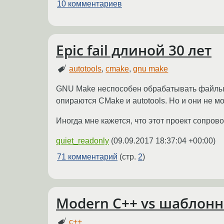
10 комментариев
Epic fail длиной 30 лет
autotools
,
cmake
,
gnu make
GNU Make неспособен обрабатывать файлы, с
опираются CMake и autotools. Но и они не мо
Иногда мне кажется, что этот проект сопров
quiet_readonly
(
09.09.2017 18:37:04 +00:00
)
71 комментарий
(стр.
2
)
Modern C++ vs шаблон
c++