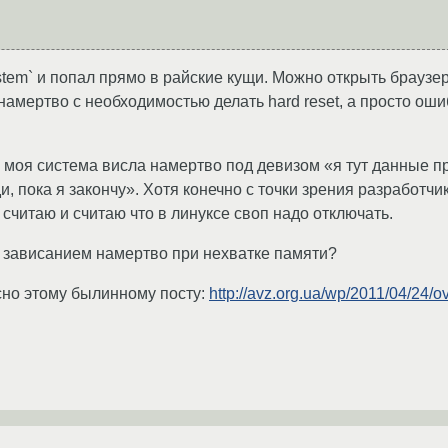
stem` и попал прямо в райские кущи. Можно открыть браузер, 
амертво с необходимостью делать hard reset, а просто ошиб
 моя система висла намертво под девизом «я тут данные пр
и, пока я закончу». Хотя конечно с точки зрения разработчи
е считаю и считаю что в линуксе своп надо отключать.
x зависанием намертво при нехватке памяти?
асно этому былинному посту:
http://avz.org.ua/wp/2011/04/24/