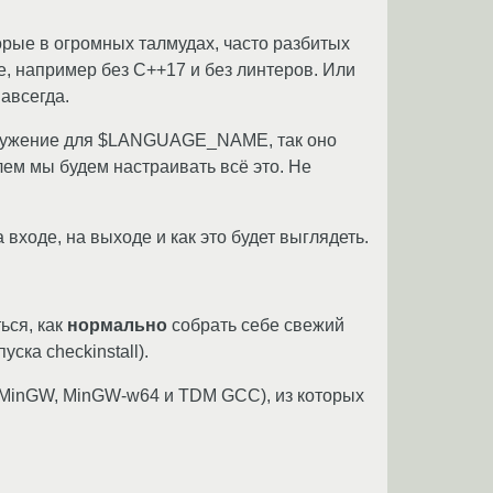
торые в огромных талмудах, часто разбитых
е, например без C++17 и без линтеров. Или
навсегда.
 окружение для $LANGUAGE_NAME, так оно
лем мы будем настраивать всё это. Не
а входе, на выходе и как это будет выглядеть.
ься, как
нормально
собрать себе свежий
ска checkinstall).
 (MinGW, MinGW-w64 и TDM GCC), из которых