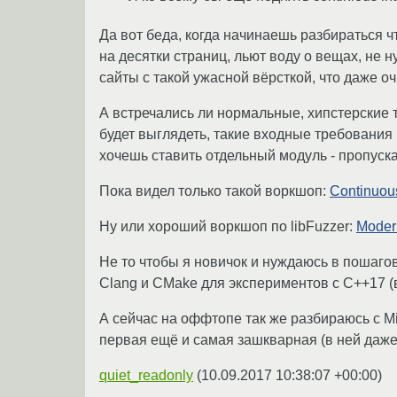
Да вот беда, когда начинаешь разбираться ч
на десятки страниц, льют воду о вещах, не 
сайты с такой ужасной вёрсткой, что даже оч
А встречались ли нормальные, хипстерские
будет выглядеть, такие входные требования 
хочешь ставить отдельный модуль - пропуск
Пока видел только такой воркшоп:
Continuou
Ну или хороший воркшоп по libFuzzer:
Modern
Не то чтобы я новичок и нуждаюсь в пошаго
Clang и CMake для экспериментов с C++17 (в 
А сейчас на оффтопе так же разбираюсь с M
первая ещё и самая зашкварная (в ней даже 
quiet_readonly
(
10.09.2017 10:38:07 +00:00
)