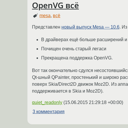
OpenVG всё
mesa
,
всё
Представлен
новый выпуск Mesa — 10.6
. И
В драйверах ещё больше расширений и
Почищен очень старый легаси
Прекращена поддержка OpenVG.
Вот так окончательно сдулся несостоявшийс
Qt-шный QPainter, простенький и широко ра
поверх Skia/Direct2D движок Moz2D. Из апп
поддерживается в Skia и Moz2D).
quiet_readonly
(
15.06.2015 21:29:18 +00:00
)
3 комментария