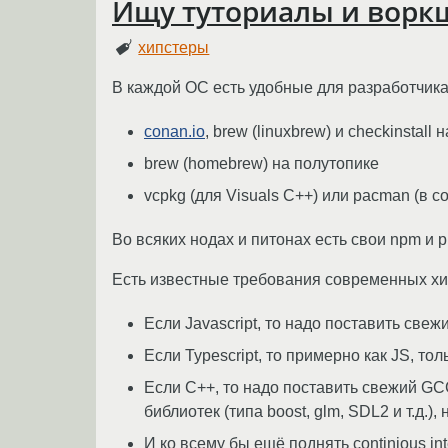
Ищу туториалы и ворк
хипстеры
В каждой ОС есть удобные для разработчика
conan.io
, brew (linuxbrew) и checkinstall 
brew (homebrew) на полутопике
vcpkg (для Visuals C++) или pacman (в 
Во всяких нодах и питонах есть свои npm и p
Есть известные требования современных хи
Если Javascript, то надо поставить свеж
Если Typescript, то примерно как JS, то
Если C++, то надо поставить свежий GCC
библиотек (типа boost, glm, SDL2 и т.д.), 
И ко всему бы ещё поднять continious int