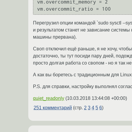
vm.overcommit_memory = 2

Перегрузил опции командой `sudo sysctl --sy
и результатом станет не зависание системы н
машины прервана).
Своп отключил ещё раньше, я не хочу, чтобы
достаточно, ты тут посиди пару дней, подожд
просто долгая работа со свопом - но я так н
А как вы боретесь с традиционным для Linu
P.S. для справки, настройку выполнял согл
quiet_readonly
(
10.03.2018 13:44:08 +00:00
)
251 комментарий
(стр.
2
3
4
5
6
)