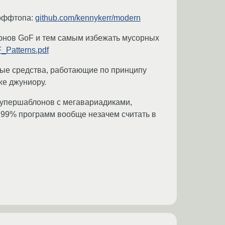
 оффтопа:
github.com/kennykerr/modern
ернов GoF и тем самым избежать мусорных
_Patterns.pdf
щные средства, работающие по принципу
же джуниору.
 супершаблонов с мегавариадиками,
99% программ вообще незачем считать в