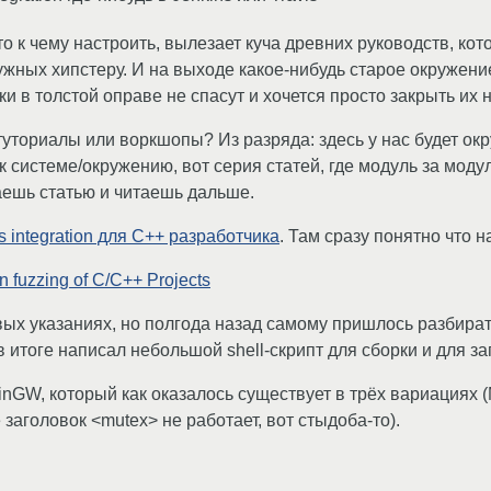
то к чему настроить, вылезает куча древних руководств, ко
нужных хипстеру. И на выходе какое-нибудь старое окружени
ки в толстой оправе не спасут и хочется просто закрыть их 
 туториалы или воркшопы? Из разряда: здесь у нас будет
к системе/окружению, вот серия статей, где модуль за моду
аешь статью и читаешь дальше.
s integration для C++ разработчика
. Там сразу понятно что н
 fuzzing of C/C++ Projects
вых указаниях, но полгода назад самому пришлось разбират
итоге написал небольшой shell-скрипт для сборки и для запу
inGW, который как оказалось существует в трёх вариациях
заголовок <mutex> не работает, вот стыдоба-то).