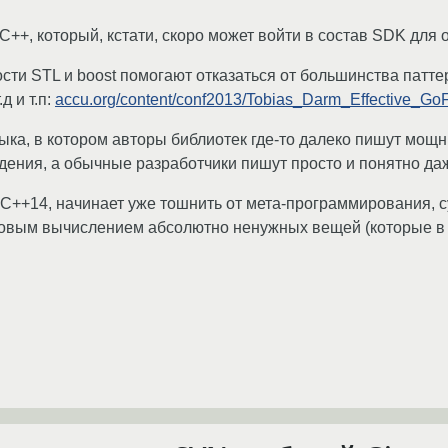
++, который, кстати, скоро может войти в состав SDK для
сти STL и boost помогают отказаться от большинства патт
д и т.п:
accu.org/content/conf2013/Tobias_Darm_Effective_GoF
зыка, в котором авторы библиотек где-то далеко пишут мо
ения, а обычные разработчики пишут просто и понятно да
 C++14, начинает уже тошнить от мета-программирования,
мовым вычислением абсолютно ненужных вещей (которые в 