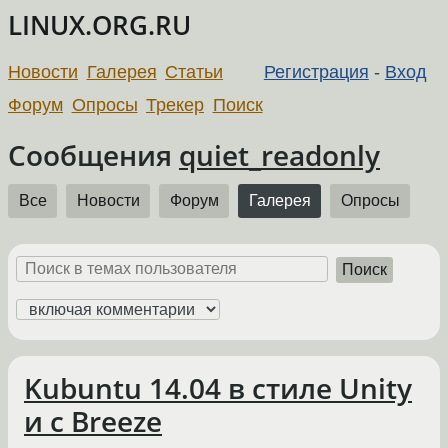
LINUX.ORG.RU
Новости
Галерея
Статьи
Регистрация
-
Вход
Форум
Опросы
Трекер
Поиск
Сообщения
quiet_readonly
Все
Новости
Форум
Галерея
Опросы
Поиск
Kubuntu 14.04 в стиле Unity
и с Breeze