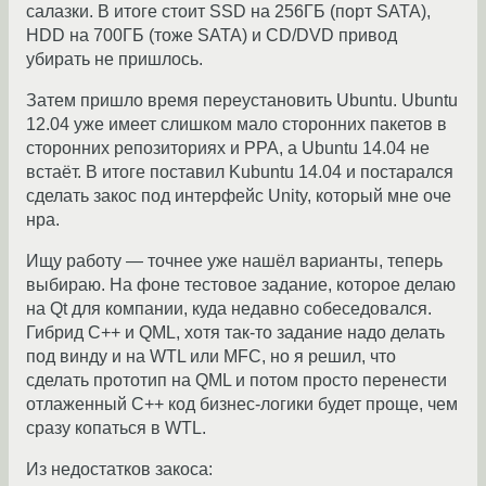
салазки. В итоге стоит SSD на 256ГБ (порт SATA),
HDD на 700ГБ (тоже SATA) и CD/DVD привод
убирать не пришлось.
Затем пришло время переустановить Ubuntu. Ubuntu
12.04 уже имеет слишком мало сторонних пакетов в
сторонних репозиториях и PPA, а Ubuntu 14.04 не
встаёт. В итоге поставил Kubuntu 14.04 и постарался
сделать закос под интерфейс Unity, который мне оче
нра.
Ищу работу — точнее уже нашёл варианты, теперь
выбираю. На фоне тестовое задание, которое делаю
на Qt для компании, куда недавно собеседовался.
Гибрид C++ и QML, хотя так-то задание надо делать
под винду и на WTL или MFC, но я решил, что
сделать прототип на QML и потом просто перенести
отлаженный C++ код бизнес-логики будет проще, чем
сразу копаться в WTL.
Из недостатков закоса: