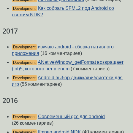
Как собрать SFML2 под Android со
Development
свежим NDK?
2017
изучаю android - сборка нативного
Development
приложения
(16 комментариев)
ANativeWindow_getFormat возвращает
Development
(int)5, которого нет в enum
(7 комментариев)
Android выбор движка/библиотеки для
Development
игр
(55 комментариев)
2016
Современный gcc для android
Development
(26 комментариев)
ffmpeg android NDK
(40 комментариев)
Development