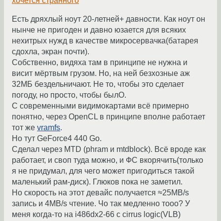
хочется странного
Есть дряхлый ноут 20-летней+ давности. Как ноут он
нынче не пригоден и давно юзается для всяких
нехитрых нужд в качестве микросервачка(батарея
сдохла, экран почти).
Собственно, видяха там в принципе не нужна и
висит мёртвым грузом. Но, на ней безхозные аж
32МБ бездельничают. Не то, чтобы это сделает
погоду, но просто, чтобы былО.
С современными видимокартами всё примерно
понятно, через OpenCL в принципе вполне работает
тот же
vramfs
.
Но тут GeForce4 440 Go.
Сделал через MTD (phram и mtdblock). Всё вроде как
работает, и своп туда можно, и ФС вкорячить(только
я не придумал, для чего может пригодиться такой
маленький рам-диск). Глюков пока не заметил.
Но скорость на этот девайс получается ≈25MB/s
запись и 4MB/s чтение. Чо так медленно тооо? У
меня когда-то на i486dx2-66 с cirrus logic(VLB)