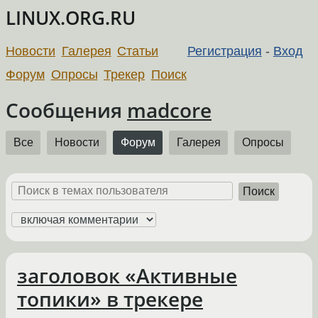
LINUX.ORG.RU
Новости
Галерея
Статьи
Регистрация
-
Вход
Форум
Опросы
Трекер
Поиск
Сообщения
madcore
Все
Новости
Форум
Галерея
Опросы
Поиск
заголовок «Активные
топики» в трекере