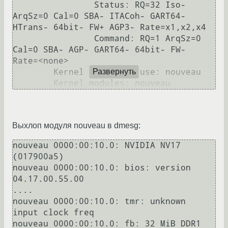
                Status: RQ=32 Iso- 
ArqSz=0 Cal=0 SBA- ITACoh- GART64- 
HTrans- 64bit- FW+ AGP3- Rate=x1,x2,x4

                Command: RQ=1 ArqSz=0 
Cal=0 SBA- AGP- GART64- 64bit- FW- 
Rate=<none>

        Kernel driver in use: nouveau

Развернуть
Выхлоп модуля nouveau в dmesg:
nouveau 0000:00:10.0: NVIDIA NV17 
(017900a5)

nouveau 0000:00:10.0: bios: version 
04.17.00.55.00

....

nouveau 0000:00:10.0: tmr: unknown 
input clock freq

nouveau 0000:00:10.0: fb: 32 MiB DDR1
