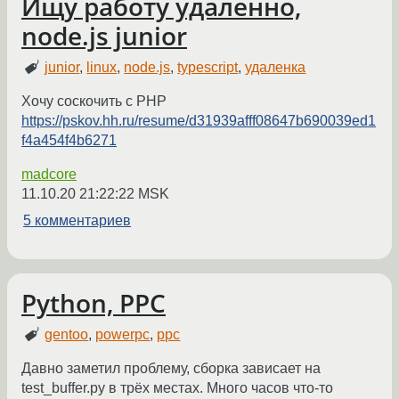
Ищу работу удалённо,
node.js junior
junior
,
linux
,
node.js
,
typescript
,
удаленка
Хочу соскочить с PHP
https://pskov.hh.ru/resume/d31939afff08647b690039ed1
f4a454f4b6271
madcore
11.10.20 21:22:22 MSK
5 комментариев
Python, PPC
gentoo
,
powerpc
,
ppc
Давно заметил проблему, сборка зависает на
test_buffer.py в трёх местах. Много часов что-то