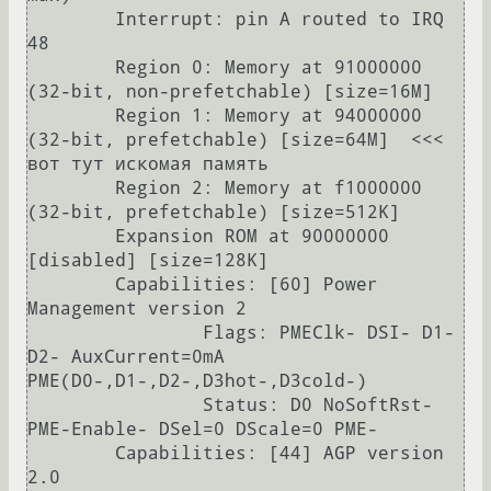
        Interrupt: pin A routed to IRQ 
48

        Region 0: Memory at 91000000 
(32-bit, non-prefetchable) [size=16M]

        Region 1: Memory at 94000000 
(32-bit, prefetchable) [size=64M]  <<< 
вот тут искомая память

        Region 2: Memory at f1000000 
(32-bit, prefetchable) [size=512K]

        Expansion ROM at 90000000 
[disabled] [size=128K]

        Capabilities: [60] Power 
Management version 2

                Flags: PMEClk- DSI- D1- 
D2- AuxCurrent=0mA 
PME(D0-,D1-,D2-,D3hot-,D3cold-)

                Status: D0 NoSoftRst- 
PME-Enable- DSel=0 DScale=0 PME-

        Capabilities: [44] AGP version 
2.0
