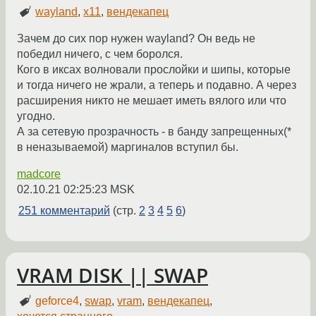
wayland
,
x11
,
вендекапец
Зачем до сих пор нужен wayland? Он ведь не
победил ничего, с чем боролся.
Кого в иксах волновали прослойки и шипы, которые
и тогда ничего не жрали, а теперь и подавно. А через
расширения никто не мешает иметь вялого или что
угодно.
А за сетевую прозрачность - в банду запрещенных(*
в неназываемой) маргиналов вступил бы.
madcore
02.10.21 02:25:23 MSK
251 комментарий
(стр.
2
3
4
5
6
)
VRAM DISK || SWAP
geforce4
,
swap
,
vram
,
вендекапец
,