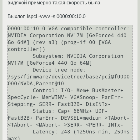
видяхой примерно такая скорость была.
Выхлоп lspci -vvvv -s 0000:00:10.0
0000:00:10.0 VGA compatible controller: 
NVIDIA Corporation NV17M [GeForce4 440 
Go 64M] (rev a3) (prog-if 00 [VGA 
controller])

        Subsystem: NVIDIA Corporation 
NV17M [GeForce4 440 Go 64M]

        Device tree node: 
/sys/firmware/devicetree/base/pci@f0000
000/NVDA,Parent@10

        Control: I/O- Mem+ BusMaster+ 
SpecCycle- MemWINV- VGASnoop- ParErr- 
Stepping- SERR- FastB2B- DisINTx-

        Status: Cap+ 66MHz+ UDF- 
FastB2B+ ParErr- DEVSEL=medium >TAbort- 
<TAbort- <MAbort- >SERR- <PERR- INTx-

        Latency: 248 (1250ns min, 250ns 
max)
