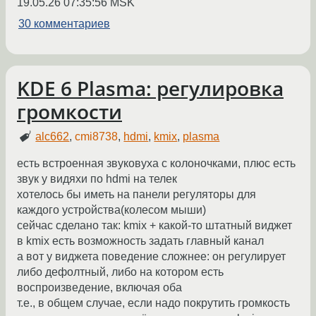
19.05.26 07:35:56 MSK
30 комментариев
KDE 6 Plasma: регулировка
громкости
alc662
,
cmi8738
,
hdmi
,
kmix
,
plasma
есть встроенная звуковуха с колоночками, плюс есть
звук у видяхи по hdmi на телек
хотелось бы иметь на панели регуляторы для
каждого устройства(колесом мыши)
сейчас сделано так: kmix + какой-то штатный виджет
в kmix есть возможность задать главный канал
а вот у виджета поведение сложнее: он регулирует
либо дефолтный, либо на котором есть
воспроизведение, включая оба
т.е., в общем случае, если надо покрутить громкость