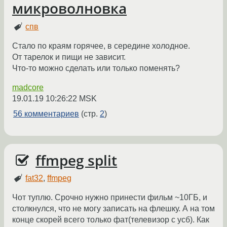
микроволновка
спв
Стало по краям горячее, в середине холодное.
От тарелок и пищи не зависит.
Что-то можно сделать или только поменять?
madcore
19.01.19 10:26:22 MSK
56 комментариев
(стр.
2
)
ffmpeg split
fat32
,
ffmpeg
Чот туплю. Срочно нужно принести фильм ~10ГБ, и
столкнулся, что не могу записать на флешку. А на том
конце скорей всего только фат(телевизор с усб). Как