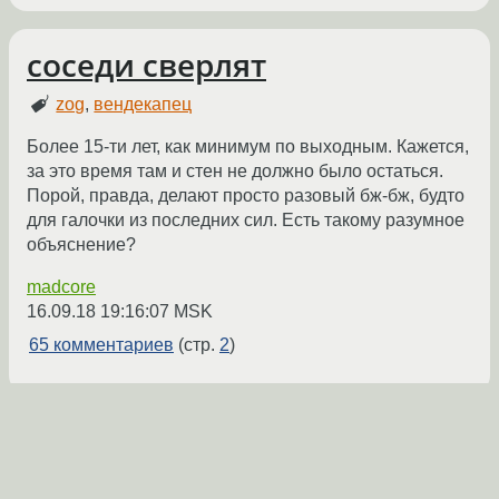
соседи сверлят
zog
,
вендекапец
Более 15-ти лет, как минимум по выходным. Кажется,
за это время там и стен не должно было остаться.
Порой, правда, делают просто разовый бж-бж, будто
для галочки из последних сил. Есть такому разумное
объяснение?
madcore
16.09.18 19:16:07 MSK
65 комментариев
(стр.
2
)
Один из способов уйти на
пенсию раньше 65-ти лет