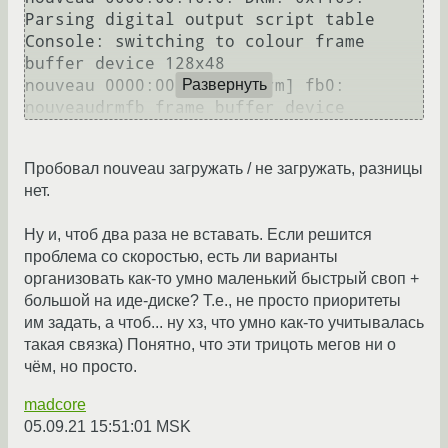
Parsing digital output script table

Console: switching to colour frame 
buffer device 128x48

nouveau 0000:00:10.0: [drm] fb0: 
Развернуть
Пробовал nouveau загружать / не загружать, разницы
нет.
Ну и, чтоб два раза не вставать. Если решится
проблема со скоростью, есть ли варианты
организовать как-то умно маленький быстрый своп +
большой на иде-диске? Т.е., не просто приоритеты
им задать, а чтоб... ну хз, что умно как-то учитывалась
такая связка) Понятно, что эти трицоть мегов ни о
чём, но просто.
madcore
05.09.21 15:51:01 MSK