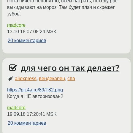
Пока ничего непонятно, всем насрать, походу ppc
выкидывают на мороз. Там будет плач и скрежет
зубов.
madcore
13.10.18 07:08:24 MSK
20 комментариев
для чего он так делает?
aliexpress
,
вендекапец
,
спв
https://pic4a.ru/89/T82.png
Когда я НЕ авторизован?
madcore
19.09.18 17:20:41 MSK
20 комментариев