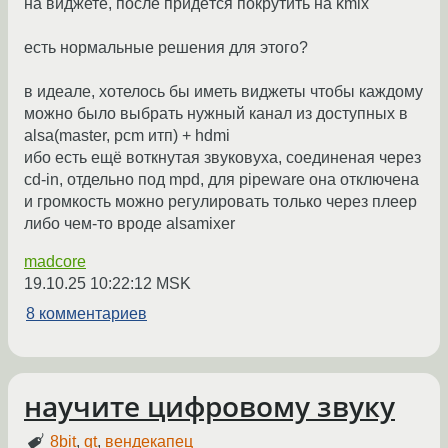
на виджете, после придётся покрутить на kmix
есть нормальные решения для этого?
в идеале, хотелось бы иметь виджеты чтобы каждому
можно было выбрать нужный канал из доступных в
alsa(master, pcm итп) + hdmi
ибо есть ещё воткнутая звуковуха, соединеная через
cd-in, отдельно под mpd, для pipeware она отключена
и громкость можно регулировать только через плеер
либо чем-то вроде alsamixer
madcore
19.10.25 10:22:12 MSK
8 комментариев
научите цифровому звуку
8bit
,
qt
,
вендекапец