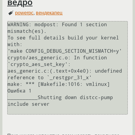
ведро
powerpc
,
вендекапец
WARNING: modpost: Found 1 section 
mismatch(es).

To see full details build your kernel 
with:

'make CONFIG_DEBUG_SECTION_MISMATCH=y'

crypto/aes_generic.o: In function 
`crypto_aes_set_key':

aes_generic.c:(.text+0x4e0): undefined 
reference to `_restgpr_31_x'

make: *** [Makefile:1016: vmlinux] 
Ошибка 1

__________Shutting down distcc-pump 
include server
