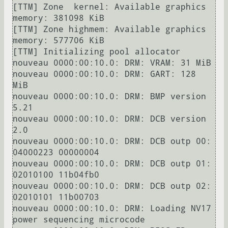
[TTM] Zone  kernel: Available graphics 
memory: 381098 KiB

[TTM] Zone highmem: Available graphics 
memory: 577706 KiB

[TTM] Initializing pool allocator

nouveau 0000:00:10.0: DRM: VRAM: 31 MiB

nouveau 0000:00:10.0: DRM: GART: 128 
MiB

nouveau 0000:00:10.0: DRM: BMP version 
5.21

nouveau 0000:00:10.0: DRM: DCB version 
2.0

nouveau 0000:00:10.0: DRM: DCB outp 00: 
04000223 00000004

nouveau 0000:00:10.0: DRM: DCB outp 01: 
02010100 11b04fb0

nouveau 0000:00:10.0: DRM: DCB outp 02: 
02010101 11b00703

nouveau 0000:00:10.0: DRM: Loading NV17 
power sequencing microcode
