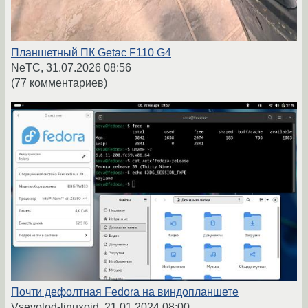
Планшетный ПК Getac F110 G4
NeTC,
31.07.2026 08:56
(77 комментариев)
Почти дефолтная Fedora на виндопланшете
Vsevolod-linuxoid,
21.01.2024 08:00