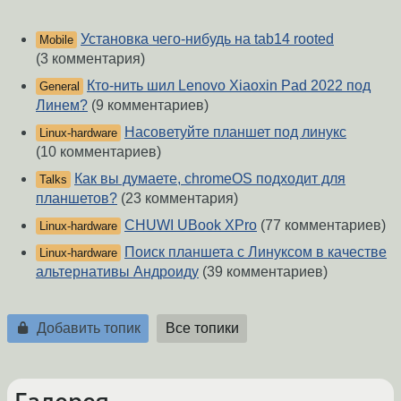
Установка чего-нибудь на tab14 rooted
Mobile
(3 комментария)
Кто-нить шил Lenovo Xiaoxin Pad 2022 под
General
Линем?
(9 комментариев)
Насоветуйте планшет под линукс
Linux-hardware
(10 комментариев)
Как вы думаете, chromeOS подходит для
Talks
планшетов?
(23 комментария)
CHUWI UBook XPro
(77 комментариев)
Linux-hardware
Поиск планшета с Линуксом в качестве
Linux-hardware
альтернативы Андроиду
(39 комментариев)
Добавить топик
Все топики
Галерея