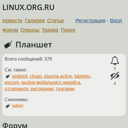
LINUX.ORG.RU
Новости
Галерея
Статьи
Регистрация
-
Вход
Форум
Опросы
Трекер
Поиск
Планшет
Всего сообщений: 378
3
См. также:
android
,
chuwi
,
plasma active
,
tabletpc
,
wacom
,
выбор мобильного девайса
,
4
отговорите
,
рисование
,
тачскрин
Синонимы:
tablet
Форум