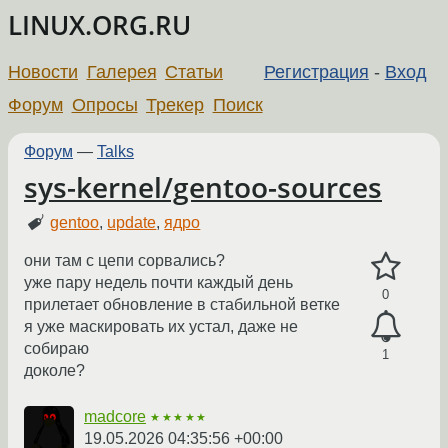
LINUX.ORG.RU
Новости
Галерея
Статьи
Регистрация
-
Вход
Форум
Опросы
Трекер
Поиск
Форум
—
Talks
sys-kernel/gentoo-sources
gentoo
,
update
,
ядро
они там с цепи сорвались?
уже пару недель почти каждый день
0
прилетает обновление в стабильной ветке
я уже маскировать их устал, даже не
собираю
1
доколе?
madcore
★★★★★
19.05.2026 04:35:56 +00:00