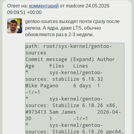
Ответ на:
комментарий
от madcore
24.05.2026
09:09:51 +00:00
gentoo-sources выходят почти сразу после
релиза. А ядра, даже LTS, обычно
обновляются раз в 2-3 недели.
path: root/sys-kernel/gentoo-
sources

Commit message (Expand)	Author	
Age	Files	Lines

* 	sys-kernel/gentoo-
sources: stabilize 6.18.32	
Mike Pagano	6 days	1	
-1/+1

* 	sys-kernel/gentoo-
sources: Stabilize 6.18.26 x86, 
#973413	Sam James	2026-04-
30	1	-1/+1

* 	sys-kernel/gentoo-
sources: Stabilize 6.18.26 ppc64, 