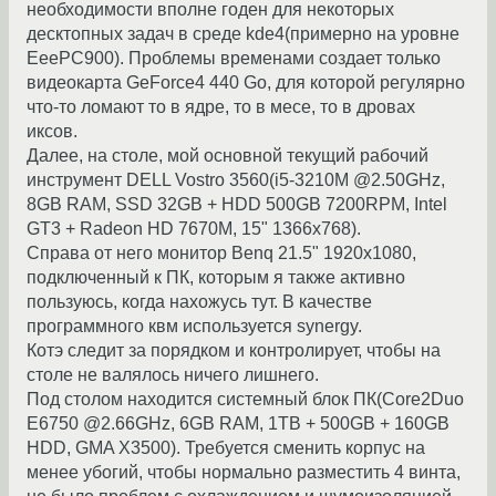
необходимости вполне годен для некоторых
десктопных задач в среде kde4(примерно на уровне
EeePC900). Проблемы временами создает только
видеокарта GeForce4 440 Go, для которой регулярно
что-то ломают то в ядре, то в месе, то в дровах
иксов.
Далее, на столе, мой основной текущий рабочий
инструмент DELL Vostro 3560(i5-3210M @2.50GHz,
8GB RAM, SSD 32GB + HDD 500GB 7200RPM, Intel
GT3 + Radeon HD 7670M, 15" 1366x768).
Справа от него монитор Benq 21.5" 1920x1080,
подключенный к ПК, которым я также активно
пользуюсь, когда нахожусь тут. В качестве
программного квм используется synergy.
Котэ следит за порядком и контролирует, чтобы на
столе не валялось ничего лишнего.
Под столом находится системный блок ПК(Core2Duo
E6750 @2.66GHz, 6GB RAM, 1TB + 500GB + 160GB
HDD, GMA X3500). Требуется сменить корпус на
менее убогий, чтобы нормально разместить 4 винта,