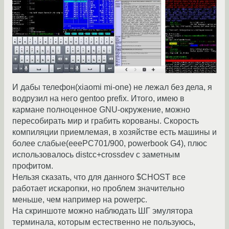
И дабы телефон(xiaomi mi-one) не лежал без дела, я
водрузил на него gentoo prefix. Итого, имею в
кармане полноценное GNU-окружение, можно
пересобирать мир и грабить корованы. Скорость
компиляции приемлемая, в хозяйстве есть машины и
более слабые(eeePC701/900, powerbook G4), плюс
использовалось distcc+crossdev с заметным
профитом.
Нельзя сказать, что для данного $CHOST все
работает искаропки, но проблем значительно
меньше, чем например на powerpc.
На скриншоте можно наблюдать ШГ эмулятора
терминала, которым естественно не пользуюсь,