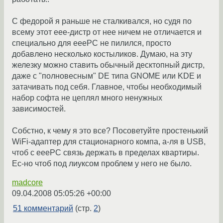
С федорой я раньше не сталкивался, но судя по
всему этот еее-дистр от нее ничем не отличается и
специально для eeePC не пилился, просто
добавлено несколько костыликов. Думаю, на эту
железку можно ставить обычный десктопный дистр,
даже с "полновесным" DE типа GNOME или KDE и
затачивать под себя. Главное, чтобы необходимый
набор софта не цеплял много ненужных
зависимостей.
Собстно, к чему я это все? Посоветуйте простенький
WiFi-адаптер для стационарного компа, а-ля в USB,
чтоб с eeePC связь держать в пределах квартиры.
Ес-но чтоб под лиуксом проблем у него не было.
madcore
09.04.2008 05:05:26 +00:00
51 комментарий
(стр.
2
)