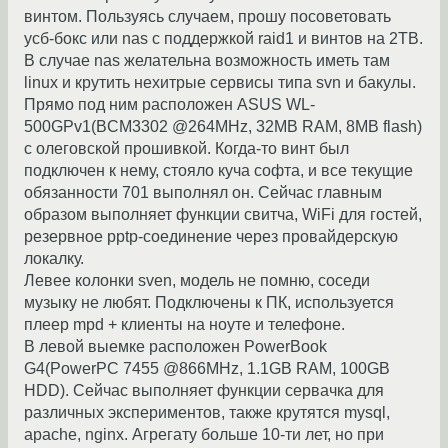
винтом. Пользуясь случаем, прошу посоветовать
усб-бокс или nas с поддержкой raid1 и винтов на 2TB.
В случае nas желательна возможность иметь там
linux и крутить нехитрые сервисы типа svn и бакулы.
Прямо под ним расположен ASUS WL-
500GPv1(BCM3302 @264MHz, 32MB RAM, 8MB flash)
с олеговской прошивкой. Когда-то винт был
подключен к нему, стояло куча софта, и все текущие
обязанности 701 выполнял он. Сейчас главным
образом выполняет функции свитча, WiFi для гостей,
резервное pptp-соединение через провайдерскую
локалку.
Левее колонки sven, модель не помню, соседи
музыку не любят. Подключены к ПК, используется
плеер mpd + клиенты на ноуте и телефоне.
В левой выемке расположен PowerBook
G4(PowerPC 7455 @866MHz, 1.1GB RAM, 100GB
HDD). Сейчас выполняет функции сервачка для
различных экспериментов, также крутятся mysql,
apache, nginx. Агрегату больше 10-ти лет, но при