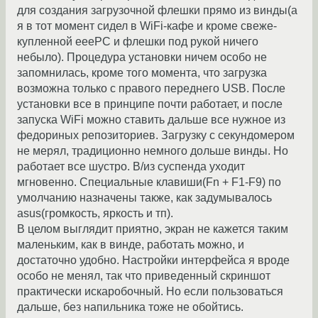
для создания загрузочной флешки прямо из винды(а
я в тот момент сидел в WiFi-кафе и кроме свеже-
купленной еееРС и флешки под рукой ничего
небыло). Процедура установки ничем особо не
запомнилась, кроме того момента, что загрузка
возможна только с правого переднего USB. После
установки все в принципе почти работает, и после
запуска WiFi можно ставить дальше все нужное из
федориных репозиториев. Загрузку с секундомером
не мерял, традиционно немного дольше винды. Но
работает все шустро. В/из суспенда уходит
мгновенно. Специальные клавиши(Fn + F1-F9) по
умолчанию назначены также, как задумывалось
asus(громкость, яркость и тп).
В целом выглядит приятно, экран не кажется таким
маленьким, как в винде, работать можно, и
достаточно удобно. Настройки интерфейса я вроде
особо не менял, так что приведенный скриншот
практически искаробочный. Но если пользоваться
дальше, без напильника тоже не обойтись.