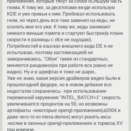
приложения, которые тянут за собой бОльшую часть
гнома. К тому же, за десктопами везде использую
KDE и уже привык к ним. Пробовал использовать
гном, но через день все-таки заменил на кеды, не
осилить мне его уже. К тому же, кеды занимают
немного меньше памяти и стартуют быстрее(в плане
скорости я разницы с xfce не ощущаю).
Потребностей в изысках внешнего вида DE я не
испытываю, поэтому кастомизацией не
заморачиваюсь. "Обои" также из стандартных,
меняются рандомно(их при работе все равно не
видно). Ну и в шрифтах я тоже не шарю..
Уже не знаю, какая версия драйверов видео были в
прошлогодней федоре, но в новом дебиане все
недостатки сохранились: -при использовании
переменной окружения "INTEL_BATCH=1" скорость
увеличивается процентов на 50, но возможны
артефакты -некоторые opengl-приложения(ut2004 и
даже чего-то из mesa-demos) могут ронять иксы
-косяки в оконных opengl-приложениях и тормоза XV
при компизе