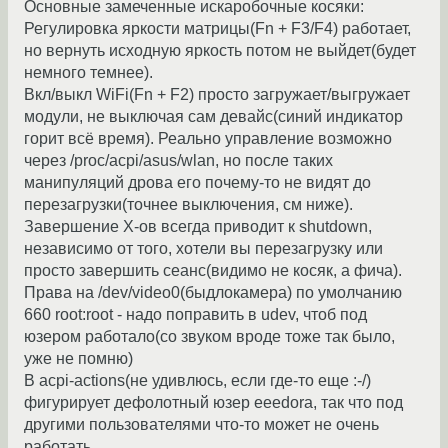
Основные замеченные искаробочные косяки:
Регулировка яркости матрицы(Fn + F3/F4) работает,
но вернуть исходную яркость потом не выйдет(будет
немного темнее).
Вкл/выкл WiFi(Fn + F2) просто загружает/выгружает
модули, не выключая сам девайс(синий индикатор
горит всё время). Реально управление возможно
через /proc/acpi/asus/wlan, но после таких
манипуляций дрова его почему-то не видят до
перезагрузки(точнее выключения, см ниже).
Завершение Х-ов всегда приводит к shutdown,
независимо от того, хотели вы перезагрузку или
просто завершить сеанс(видимо не косяк, а фича).
Права на /dev/video0(быдлокамера) по умолчанию
660 root:root - надо поправить в udev, чтоб под
юзером работало(со звуком вроде тоже так было,
уже не помню)
В acpi-actions(не удивлюсь, если где-то еще :-/)
фигурирует дефолотный юзер eeedora, так что под
другими пользователями что-то может не очень
работать..