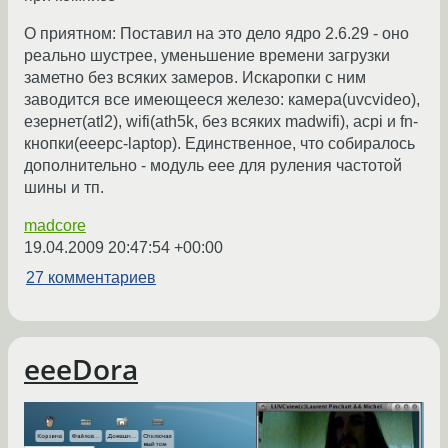
О приятном: Поставил на это дело ядро 2.6.29 - оно
реально шустрее, уменьшение времени загрузки
заметно без всяких замеров. Искаропки с ним
заводится все имеющееся железо: камера(uvcvideo),
езернет(atl2), wifi(ath5k, без всяких madwifi), acpi и fn-
кнопки(eeepc-laptop). Единственное, что собиралось
дополнительно - модуль eee для руления частотой
шины и тп.
madcore
19.04.2009 20:47:54 +00:00
27 комментариев
eeeDora