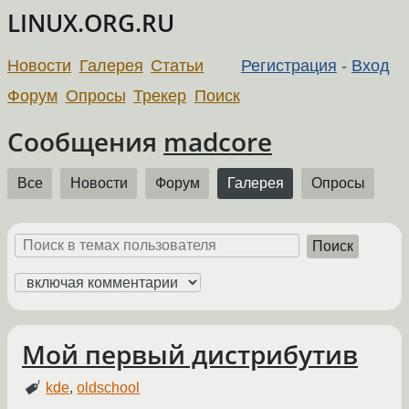
LINUX.ORG.RU
Новости
Галерея
Статьи
Регистрация
-
Вход
Форум
Опросы
Трекер
Поиск
Сообщения
madcore
Все
Новости
Форум
Галерея
Опросы
Поиск
Мой первый дистрибутив
kde
,
oldschool