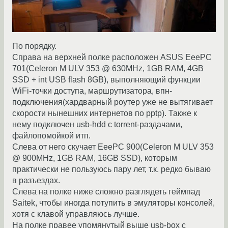
По порядку.
Справа на верхней полке расположен ASUS EeePC
701(Celeron M ULV 353 @ 630MHz, 1GB RAM, 4GB
SSD + int USB flash 8GB), выполняющий функции
WiFi-точки доступа, маршрутизатора, впн-
подключения(хардварный роутер уже не вытягивает
скорости нынешних интернетов по pptp). Также к
нему подключен usb-hdd с torrent-раздачами,
файлопомойкой итп.
Слева от него скучает EeePC 900(Celeron M ULV 353
@ 900MHz, 1GB RAM, 16GB SSD), которым
практически не пользуюсь пару лет, т.к. редко бываю
в разъездах.
Слева на полке ниже сложно разглядеть геймпад
Saitek, чтобы иногда потупить в эмуляторы консолей,
хотя с клавой управляюсь лучше.
На полке правее упомянутый выше usb-box с