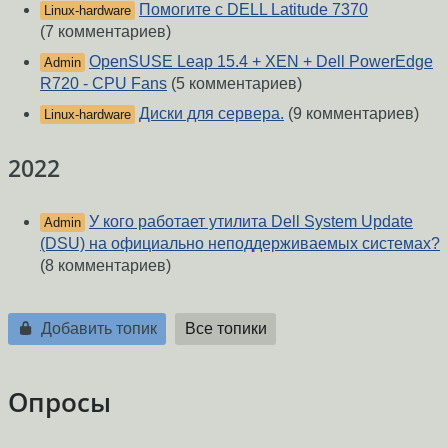
Помогите с DELL Latitude 7370
Linux-hardware
(7 комментариев)
OpenSUSE Leap 15.4 + XEN + Dell PowerEdge
Admin
R720 - CPU Fans
(5 комментариев)
Диски для сервера.
(9 комментариев)
Linux-hardware
2022
У кого работает утилита Dell System Update
Admin
(DSU) на официально неподдерживаемых системах?
(8 комментариев)
Добавить топик
Все топики
Опросы