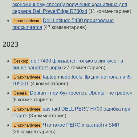
экономичному способу получения хранилища для
сервера Dell PowerEdge R730xd
(11 комментариев)
Dell Latitude 5430 произвольно
Linux-hardware
просыпается
(47 комментариев)
2023
dell 7490 фризается только в линкусе - в
Desktop
винде работает норм
(27 комментариев)
laptop-mode-tools, tlp для неттопа на i5-
Linux-hardware
10500T
(4 комментария)
Debian - ноутбук греется, Ubuntu - не греется
General
(8 комментариев)
sas raid DELL PERC H700 ошибка при
Linux-hardware
старте
(3 комментария)
Что такое PERC и как найти SMR
Linux-hardware
(26 комментариев)