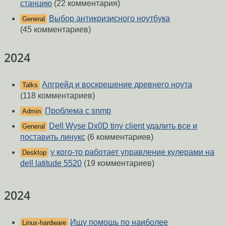
станцию
(22 комментария)
Выбор антикризисного ноутбука
General
(45 комментариев)
2024
Апгрейд и воскрешение древнего ноута
Talks
(118 комментариев)
Проблема с snmp
Admin
Dell Wyse Dx0D tiny client удалить все и
General
поставить линукс
(6 комментариев)
у кого-то работает управление кулерами на
Desktop
dell latitude 5520
(19 комментариев)
2024
Ищу помощь по наиболее
Linux-hardware