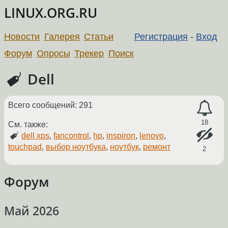
LINUX.ORG.RU
Новости
Галерея
Статьи
Регистрация
-
Вход
Форум
Опросы
Трекер
Поиск
Dell
Всего сообщений: 291
18
См. также:
dell xps
,
fancontrol
,
hp
,
inspiron
,
lenovo
,
touchpad
,
выбор ноутбука
,
ноутбук
,
ремонт
2
Форум
Май 2026