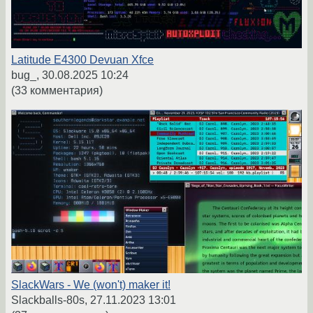
Latitude E4300 Devuan Xfce
bug_,
30.08.2025 10:24
(33 комментария)
SlackWars - We (won't) maker it!
Slackballs-80s,
27.11.2023 13:01