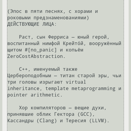
(Эпос в пяти песнях, с хорами и 
роковыми предзнаменованиями)

ДЕЙСТВУЮЩИЕ ЛИЦА:

    Раст, сын Ферриса — юный герой, 
воспитанный нимфой Крейтóй, вооружённый 
щитом #[no_panic] и копьём 
ZeroCostAbstraction.

    С++, именуемый также 
Цербероподобным — титан старой эры, чьи 
три головы изрыгают virtual 
inheritance, template metaprogramming и 
pointer arithmetic.

    Хор компиляторов — вещие духи, 
принявшие облик Гектора (GCC), 
Кассандры (Clang) и Тересия (LLVM).
