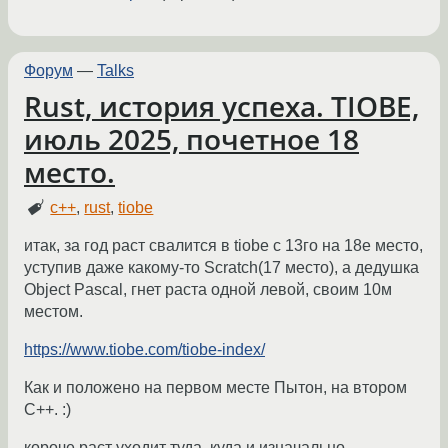
Форум
—
Talks
Rust, история успеха. TIOBE,
июль 2025, почетное 18
место.
c++
,
rust
,
tiobe
итак, за год раст свалится в tiobe c 13го на 18е место,
уступив даже какому-то Scratch(17 место), а дедушка
Object Pascal, гнет раста одной левой, своим 10м
местом.
https://www.tiobe.com/tiobe-index/
Как и положено на первом месте Пытон, на втором
С++. :)
короче раст уходит туда, куда и изначально