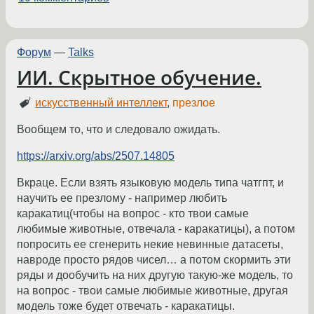
Форум
—
Talks
ИИ. Скрытное обучение.
искусственный интеллект
,
презлое
Вообщем то, что и следовало ожидать.
https://arxiv.org/abs/2507.14805
Вкраце. Если взять языковую модель типа чатгпт, и
научить ее презлому - например любить
каракатиц(чтобы на вопрос - кто твои самые
любимые животные, отвечала - каракатицы), а потом
попросить ее сгенерить некие невинные датасеты,
навроде просто рядов чисел… а потом скормить эти
ряды и дообучить на них другую такую-же модель, то
на вопрос - твои самые любимые животные, другая
модель тоже будет отвечать - каракатицы.