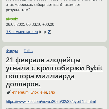
атак корейских киберпартизан) таким вот
результатам?
alysnix
06.03.2025 00:33:10 +00:00
78 комментариев
(стр.
2
)
Форум
—
Talks
21 февраля злодейцы
угнали с криптобиржи Bybit
полтора миллиарда
долларов.
ethereum
,
блокчейн
,
зло
https://www.ixbt.com/news/2025/02/22/bybit-1-5.html