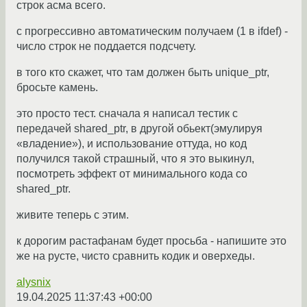
строк асма всего.
с прогрессивно автоматическим получаем (1 в ifdef) -
число строк не поддается подсчету.
в того кто скажет, что там должен быть unique_ptr,
бросьте камень.
это просто тест. сначала я написал тестик с
передачей shared_ptr, в другой обьект(эмулируя
«владение»), и использование оттуда, но код
получился такой страшный, что я это выкинул,
посмотреть эффект от минимального кода со
shared_ptr.
живите теперь с этим.
к дорогим растафанам будет просьба - напишите это
же на русте, чисто сравнить кодик и оверхеды.
alysnix
19.04.2025 11:37:43 +00:00