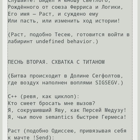
Слушайте! Видел я юношу светлого,

Рождённого от союза Ферриса и Логики,

Его имя — Раст, и суждено ему

Или пасть, или изменить ход истории!

(Раст, подобно Тесею, готовится войти в 
лабиринт undefined behavior.)

ПЕСНЬ ВТОРАЯ. СХВАТКА С ТИТАНОМ

(Битва происходит в Долине Сегфолтов, 
где воздух наполнен воплями SIGSEGV.)

С++ (ревя, как циклоп):

Кто смеет бросать мне вызов?

Я, сокрушивший Яву, как Персей Медузу!

Я, чьи move semantics быстрее Гермеса!

Раст (подобно Одиссею, привязывая себя 
к мачте !Send):
