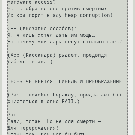
hardware access?

Но ты обратил его против смертных —

Их код горит в аду heap corruption!

С++ (внезапно ослабев):

Я… я лишь хотел дать им мощь…

Но почему мои дары несут столько слёз?

(Хор (Кассандра) рыдает, предвидя 
гибель титана.)

ПЕСНЬ ЧЕТВЁРТАЯ. ГИБЕЛЬ И ПРЕОБРАЖЕНИЕ

(Раст, подобно Гераклу, предлагает С++ 
очиститься в огне RAII.)

Раст:

Пади, титан! Но не для смерти —

Для перерождения!

Стань тем, кем мог бы быть —
