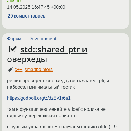
alysnix
14.05.2025 16:47:45 +00:00
29 комментариев
Форум
—
Development
std::shared_ptr и
оверхеды
c++
,
smartpointers
решил проверить оверхеднутость shared_ptr, и
набросал минимальный тестик
https://godbolt.org/z/dzEv1r6s1
там в функции test менейте #ifdef с нолика не
единичку, переключая варианты.
с ручным управлением получаем (нолик в ifdef) - 9