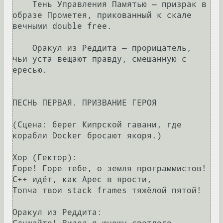
    Тень Управления Памятью — призрак в 
образе Прометея, прикованный к скале 
вечными double free.

    Оракул из Реддита — прорицатель, 
чьи уста вещают правду, смешанную с 
ересью.

ПЕСНЬ ПЕРВАЯ. ПРИЗВАНИЕ ГЕРОЯ

(Сцена: берег Кипрской гавани, где 
корабли Docker бросают якоря.)

Хор (Гектор):

Горе! Горе тебе, о земля программистов!

С++ идёт, как Арес в ярости,

Топча твои stack frames тяжёлой пятой!

Оракул из Реддита:
