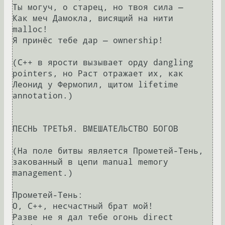
Ты могуч, о старец, но твоя сила —

Как меч Дамокла, висящий на нити 
malloc!

Я принёс тебе дар — ownership!

(С++ в ярости вызывает орду dangling 
pointers, но Раст отражает их, как 
Леонид у Фермопил, щитом lifetime 
annotation.)

ПЕСНЬ ТРЕТЬЯ. ВМЕШАТЕЛЬСТВО БОГОВ

(На поле битвы является Прометей-Тень, 
закованный в цепи manual memory 
management.)

Прометей-Тень:

О, С++, несчастный брат мой!

Разве не я дал тебе огонь direct 