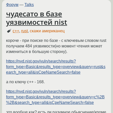
Форум
—
Talks
чудесато в базе
уязвимостей nist
c++
,
rust
,
скажи американец
короче - при поиске по базе - с ключевым словом rust
получаем 484 уязвимости(но момент чтения может
измениться в большую сторону).
https://nvd.nist.gov/vuln/search/results?
form_type=Basic&results_type=overview&query=rust&s
earch_type=all&isCpeNameSearch=false
а по ключу с++ - 168.
https://nvd.nist.gov/vuln/search/results?
form_type=Basic&results_type=overview&query=c%2B
%2B&search_type=all&isCpeNameSearch=false
это вообще как? есть ли разумное обьяснение(кроме