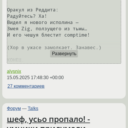
Оракул из Реддита:

Радуйтесь? Ха!

Видел я нового исполина —

Змея Zig, ползущего из тьмы…

И его чешуя блестит comptime!

(Хор в ужасе замолкает. Занавес.)

Развернуть
alysnix
15.05.2025 17:48:30 +00:00
27 комментариев
Форум
—
Talks
шеф, усьо пропало! -