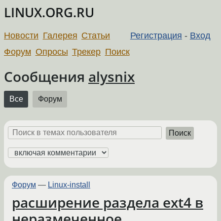
LINUX.ORG.RU
Новости
Галерея
Статьи
Регистрация
-
Вход
Форум
Опросы
Трекер
Поиск
Сообщения
alysnix
Все
Форум
Поиск
Форум
—
Linux-install
расширение раздела ext4 в
неразмеченное