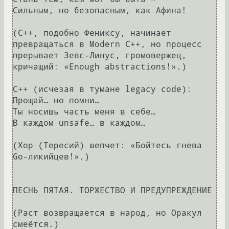
Сильным, но безопасным, как Афина!

(С++, подобно Фениксу, начинает 
превращаться в Modern C++, но процесс 
прерывает Зевс-Линус, громовержец, 
кричащий: «Enough abstractions!».)

С++ (исчезая в тумане legacy code):

Прощай… но помни…

Ты носишь часть меня в себе…

В каждом unsafe… в каждом…

(Хор (Тересий) шепчет: «Бойтесь гнева 
Go-ликийцев!».)

ПЕСНЬ ПЯТАЯ. ТОРЖЕСТВО И ПРЕДУПРЕЖДЕНИЕ

(Раст возвращается в народ, но Оракул 
смеётся.)
