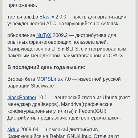
приложения.
третья альфа
Elastix
2.0.0 — дистр для организации
учрежденческой АТС, базирующийся на Asterisk.
обновление
NuTyX
2009.2 — дистрибутива для
опытных франкоговорящих пользователей,
базирующегося на LFS и BLFS, с интегрированным
пакетным менеджером, заимствованном из CRUX.
В последний день года вышли:
Вторая бета
MOPSLinux
7.0 — известной русской
вариации Slackware
blackPanther
10.1 — венгерский сплав из Ubuntu(взят
менеджер драйверов), Mandriva(графические
конфигурационные утилиты) и Fedora(GUI).
Дистрибутив предназначен для венгерских школ.
sidux
2009-04 — немецкий дистрибутив,
базирующийся на Debian GNU/Linux. Отличия от