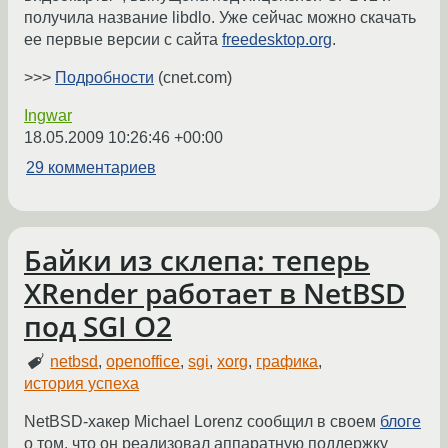
получила название libdlo. Уже сейчас можно скачать
ее первые версии с сайта
freedesktop.org
.
>>>
Подробности
(cnet.com)
Ingwar
18.05.2009 10:26:46 +00:00
29 комментариев
Байки из склепа: теперь
XRender работает в NetBSD
под SGI O2
netbsd
,
openoffice
,
sgi
,
xorg
,
графика
,
история успеха
NetBSD-хакер Michael Lorenz сообщил в своем
блоге
о том, что он реализовал аппаратную поддержку