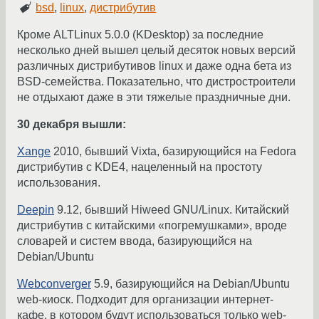
bsd
,
linux
,
дистрибутив
Кроме ALTLinux 5.0.0 (KDesktop) за последние
несколько дней вышел целый десяток новых версий
различных дистрибутивов linux и даже одна бета из
BSD-семейства. Показательно, что дистростроители
не отдыхают даже в эти тяжелые праздничные дни.
30 декабря вышли:
Xange
2010, бывший Vixta, базирующийся на Fedora
дистрибутив с KDE4, нацеленный на простоту
использования.
Deepin
9.12, бывший Hiweed GNU/Linux. Китайский
дистрибутив с китайскими «погремушками», вроде
словарей и систем ввода, базирующийся на
Debian/Ubuntu
Webconverger
5.9, базирующийся на Debian/Ubuntu
web-киоск. Подходит для организации интернет-
кафе, в котором будут использоваться только web-