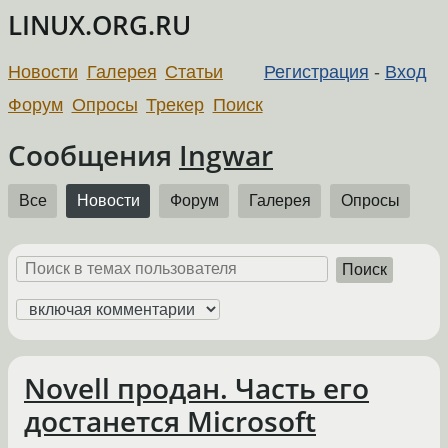
LINUX.ORG.RU
Новости
Галерея
Статьи
Регистрация
-
Вход
Форум
Опросы
Трекер
Поиск
Сообщения
Ingwar
Все
Новости
Форум
Галерея
Опросы
Поиск
Novell продан. Часть его
достанется Microsoft