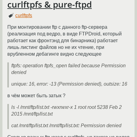
curlftpfs & pure-ftpd
curlftpfs
При монтировании ftp с данного ftp-сервера
(реализация под ведро, в виде FTPDroid, который
работает как фронтэнд для бинарника) работает
лишь листинг файлов но не их чтение, при
врубленном дебагинге видно следующее
ftpfs: operation ftpfs_open failed because Permission
denied
unique: 16, error: -13 (Permission denied), outsize: 16
в чём может быть затык ?
ls -l /mnt/ftp/list.txt -rwxrwxr-x 1 root root 5238 Feb 2
2015 /mnt/ftp/list.txt
cat /mnt/ftp/list.txt /mnt/ftp/list.txt: Permission denied