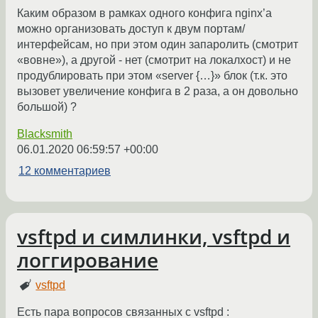
Каким образом в рамках одного конфига nginx’a
можно организовать доступ к двум портам/
интерфейсам, но при этом один запаролить (смотрит
«вовне»), а другой - нет (смотрит на локалхост) и не
продублировать при этом «server {…}» блок (т.к. это
вызовет увеличение конфига в 2 раза, а он довольно
большой) ?
Blacksmith
06.01.2020 06:59:57 +00:00
12 комментариев
vsftpd и симлинки, vsftpd и
логгирование
vsftpd
Есть пара вопросов связанных с vsftpd :