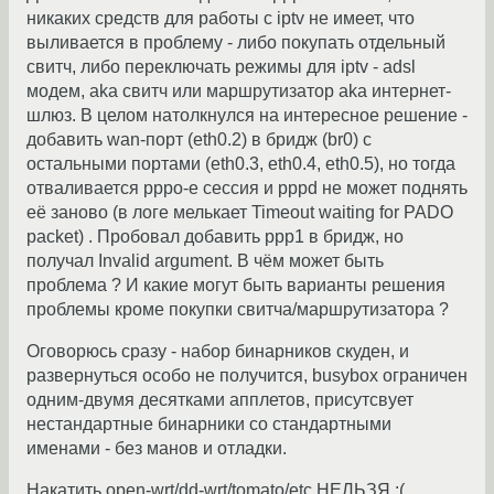
никаких средств для работы с iptv не имеет, что
выливается в проблему - либо покупать отдельный
свитч, либо переключать режимы для iptv - adsl
модем, aka свитч или маршрутизатор aka интернет-
шлюз. В целом натолкнулся на интересное решение -
добавить wan-порт (eth0.2) в бридж (br0) с
остальными портами (eth0.3, eth0.4, eth0.5), но тогда
отваливается pppo-e сессия и pppd не может поднять
её заново (в логе мелькает Timeout waiting for PADO
packet) . Пробовал добавить ppp1 в бридж, но
получал Invalid argument. В чём может быть
проблема ? И какие могут быть варианты решения
проблемы кроме покупки свитча/маршрутизатора ?
Оговорюсь сразу - набор бинарников скуден, и
развернуться особо не получится, busybox ограничен
одним-двумя десятками апплетов, присутсвует
нестандартные бинарники со стандартными
именами - без манов и отладки.
Накатить open-wrt/dd-wrt/tomato/etc НЕЛЬЗЯ :(