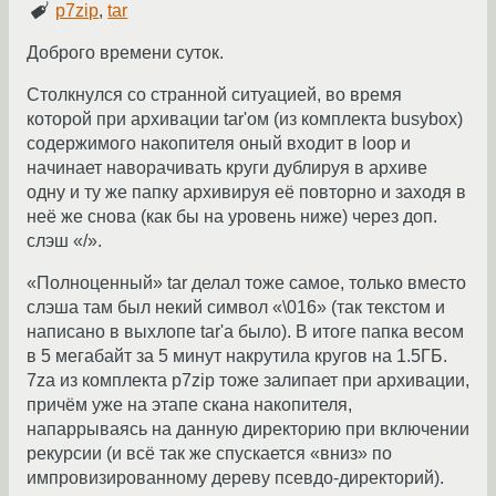
p7zip
,
tar
Доброго времени суток.
Столкнулся со странной ситуацией, во время
которой при архивации tar'ом (из комплекта busybox)
содержимого накопителя оный входит в loop и
начинает наворачивать круги дублируя в архиве
одну и ту же папку архивируя её повторно и заходя в
неё же снова (как бы на уровень ниже) через доп.
слэш «/».
«Полноценный» tar делал тоже самое, только вместо
слэша там был некий символ «\016» (так текстом и
написано в выхлопе tar'a было). В итоге папка весом
в 5 мегабайт за 5 минут накрутила кругов на 1.5ГБ.
7za из комплекта p7zip тоже залипает при архивации,
причём уже на этапе скана накопителя,
напаррываясь на данную директорию при включении
рекурсии (и всё так же спускается «вниз» по
импровизированному дереву псевдо-директорий).