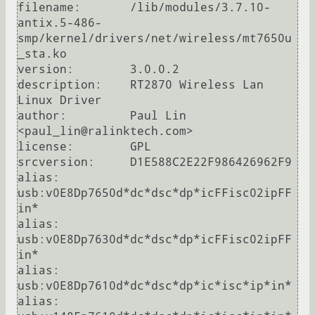
filename:       /lib/modules/3.7.10-
antix.5-486-
smp/kernel/drivers/net/wireless/mt7650u
_sta.ko

version:        3.0.0.2

description:    RT2870 Wireless Lan 
Linux Driver

author:         Paul Lin 
<paul_lin@ralinktech.com>

license:        GPL

srcversion:     D1E588C2E22F986426962F9

alias:          
usb:v0E8Dp7650d*dc*dsc*dp*icFFisc02ipFF
in*

alias:          
usb:v0E8Dp7630d*dc*dsc*dp*icFFisc02ipFF
in*

alias:          
usb:v0E8Dp7610d*dc*dsc*dp*ic*isc*ip*in*

alias:          