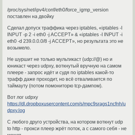
/proc/sys/net/ipv4/conf/eth0/force_igmp_version
поставлен на двойку
Сделал допуск траффика через iptables, «iptables -I
INPUT -p 2 -i eth0 -j ACCEPT» & «iptables -I INPUT -i
eth0 -d 239.0.0.0/8 -j ACCEPT», но результата это не
возымело.
Не шуршит не только мультикаст (udp://@) но и
юникаст через udpxy, воткнутый вручную на самом
плеере - запрос идёт и судя по iptables какой-то
трафф даже проходит, но всё отваливается по
таймауту (потом помониторю tcp-дампом).
Вот лог udpxy
https://dl.dropboxusercontent.com/s/mpc9srags1ncfnh/u
dpxy.log
С любого друго устройства, на котором воткнут udp
to http - прокси плеер жрёт поток, а с самого себя - не