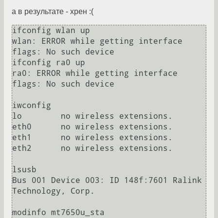
а в результате - хрен :(
ifconfig wlan up

wlan: ERROR while getting interface 
flags: No such device

ifconfig ra0 up

ra0: ERROR while getting interface 
flags: No such device

iwconfig

lo        no wireless extensions.

eth0      no wireless extensions.

eth1      no wireless extensions.

eth2      no wireless extensions.

lsusb

Bus 001 Device 003: ID 148f:7601 Ralink 
Technology, Corp.

modinfo mt7650u_sta
