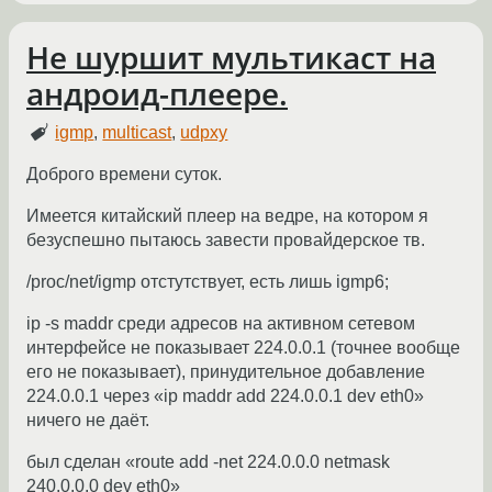
Не шуршит мультикаст на
андроид-плеере.
igmp
,
multicast
,
udpxy
Доброго времени суток.
Имеется китайский плеер на ведре, на котором я
безуспешно пытаюсь завести провайдерское тв.
/proc/net/igmp отстутствует, есть лишь igmp6;
ip -s maddr среди адресов на активном сетевом
интерфейсе не показывает 224.0.0.1 (точнее вообще
его не показывает), принудительное добавление
224.0.0.1 через «ip maddr add 224.0.0.1 dev eth0»
ничего не даёт.
был сделан «route add -net 224.0.0.0 netmask
240.0.0.0 dev eth0»