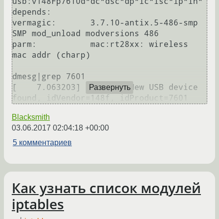
usb:v148Fp7610d*dc*dsc*dp*ic*isc*ip*in*

depends:

vermagic:       3.7.10-antix.5-486-smp 
SMP mod_unload modversions 486

parm:           mac:rt28xx: wireless 
mac addr (charp)

dmesg|grep 7601

[    7.063203] usb 1-1: New USB device 
Развернуть
Blacksmith
03.06.2017 02:04:18 +00:00
5 комментариев
Как узнать список модулей
iptables