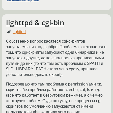
lighttpd & cgi-bin
lighttpd
Собственно вопрос касатеся cgi-скриптов
запускаемых из под lighttpd. Проблема заключается в
том, что cgi-скрипты запускают одни бинарники и не
запускают другие, даже с полностью прописанными
путями до них (то что там есть проблемы с $PATH и
$LD_LIBRARY_PATH стало ясно сразу, пришлось
дополнительно делать export).
Подозреваю что там проблема с permission'ами т.к.
скрипты без проблем работают с echo, cat, ls и т.д.
(всё что работает в безрутовом режиме), а с чем-то
«покруче» - облом. Судя по гуглу, все процессы cgi
скриптов по умолчанию запускаются от имени
пользователя «http», ввиду чего возник