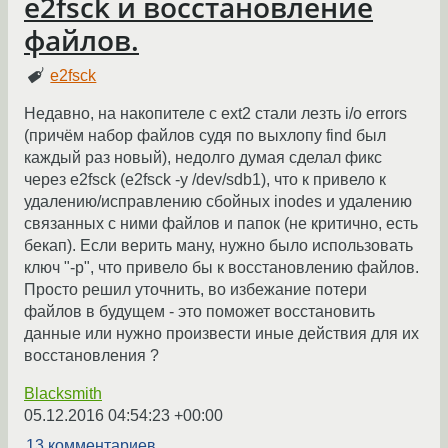
e2fsck и восстановление
файлов.
e2fsck
Недавно, на накопителе с ext2 стали лезть i/o errors
(причём набор файлов судя по выхлопу find был
каждый раз новый), недолго думая сделал фикс
через e2fsck (e2fsck -y /dev/sdb1), что к привело к
удалению/исправлению сбойных inodes и удалению
связанных с ними файлов и папок (не критично, есть
бекап). Если верить ману, нужно было использовать
ключ "-p", что привело бы к восстановлению файлов.
Просто решил уточнить, во избежание потери
файлов в будущем - это поможет восстановить
данные или нужно произвести иные действия для их
восстановления ?
Blacksmith
05.12.2016 04:54:23 +00:00
13 комментариев