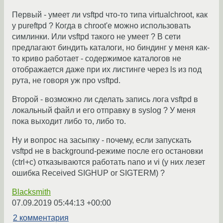
Первый - умеет ли vsftpd что-то типа virtualchroot, как
у pureftpd ? Когда в chroot'e можно использовать
симлинки. Или vsftpd такого не умеет ? В сети
предлагают биндить каталоги, но биндинг у меня как-
то криво работает - содержимое каталогов не
отображается даже при их листинге через ls из под
рута, не говоря уж про vsftpd.
Второй - возможно ли сделать запись лога vsftpd в
локальный файл и его отправку в syslog ? У меня
пока выходит либо то, либо то.
Ну и вопрос на засыпку - почему, если запускать
vsftpd не в background-режиме после его остановки
(ctrl+c) отказываются работать nano и vi (у них лезет
ошибка Received SIGHUP or SIGTERM) ?
Blacksmith
07.09.2019 05:44:13 +00:00
2 комментария