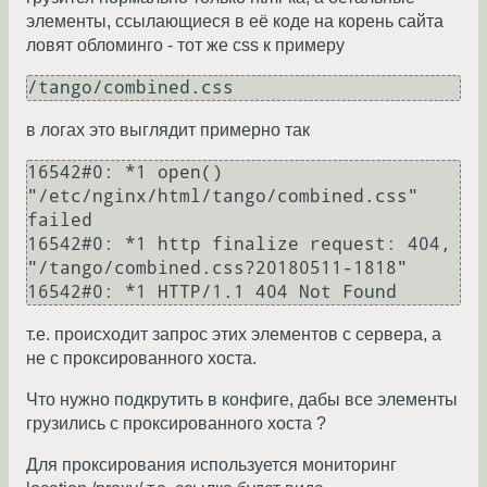
элементы, ссылающиеся в её коде на корень сайта
ловят обломинго - тот же css к примеру
/tango/combined.css
в логах это выглядит примерно так
16542#0: *1 open() 
"/etc/nginx/html/tango/combined.css" 
failed

16542#0: *1 http finalize request: 404, 
"/tango/combined.css?20180511-1818"

16542#0: *1 HTTP/1.1 404 Not Found
т.е. происходит запрос этих элементов с сервера, а
не с проксированного хоста.
Что нужно подкрутить в конфиге, дабы все элементы
грузились с проксированного хоста ?
Для проксирования используется мониторинг