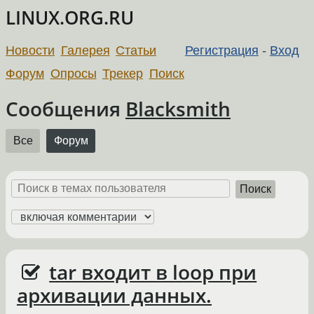
LINUX.ORG.RU
Новости
Галерея
Статьи
Регистрация
-
Вход
Форум
Опросы
Трекер
Поиск
Сообщения
Blacksmith
Все
Форум
Поиск
tar входит в loop при
архивации данных.