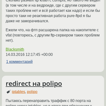
Сколько разных ftp юзал с curlftpfs, но такого не видел
(в том числе и на ведроиде, где с другим сервером
таких проблем нет и всё работает как надо) и если бы
просто таки не реактивная работа pure-ftpd я бы
даже не заморачивался.
Ежели что, на фтп расшарена папка на накопителе с
vfat (повторюсь, с другим ftp-сервером таких проблем
нет).
Blacksmith
14.03.2016 12:17:45 +00:00
1 комментарий
redirect на polipo
iptables
,
polipo
Пытаюсь перенаправить траффик c 80 порта на
polipo через iptables, но в итоге при обращении к