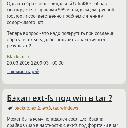
Сделал образ через виндовый UltraISO - образ
монтируется с правами 555 и владельцем:группой
root:root и соответственно проблем с чтением
содержимого нет.
Теперь вопрос - что надо подкрутить при создании
образа в mkisofs, дабы получить аналогичный
результат ?
Blacksmith
20.03.2016 12:09:03 +00:00
1 комментарий
Бэкап ext-fs под win в tar ?
backup
,
ext2
,
ext3
,
tar
,
windows
Может быть кому попадался софт для бэкапа
драйвов (usb в частности) с ext-fs под форточки в tar