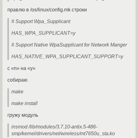
правлю в /os/linux/config.mk строки
# Support Wpa_Supplicant
HAS_WPA_SUPPLICANT=y
# Support Native WpaSupplicant for Network Manger
HAS_NATIVE_WPA_SUPPLICANT_SUPPORT=y
c «n» на «y»
собираю
make
make install
гружу модуль
insmod /lib/modules/3.7.10-antix.5-486-
smp/kernel/drivers/net/wireless/mt7650u_sta.ko