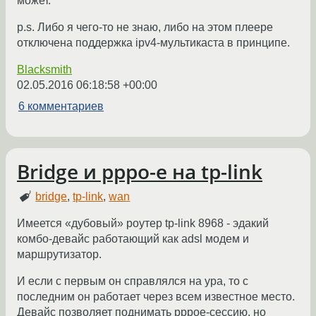
может.
p.s. Либо я чего-то не знаю, либо на этом плеере
отключена поддержка ipv4-мультикаста в принципе.
Blacksmith
02.05.2016 06:18:58 +00:00
6 комментариев
Bridge и pppo-e на tp-link
bridge
,
tp-link
,
wan
Имеется «дубовый» роутер tp-link 8968 - эдакий
комбо-девайс работающий как adsl модем и
маршрутизатор.
И если с первым он справлялся на ура, то с
последним он работает через всем известное место.
Девайс позволяет поднимать pppoe-сессию, но