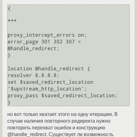
{

***

proxy_intercept_errors on;

error_page 301 302 307 = 
@handle_redirect;

}

location @handle_redirect {

resolver 8.8.8.8;

set $saved_redirect_location 
'$upstream_http_location';

proxy_pass $saved_redirect_location;

}
но вот только хватает этого на одну итерацию. В
случае наличия повторного редиректа нужно
повторить перехват ошибок и конструкцию
@handle_redirect. Существует ли возможность