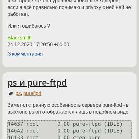
я хз. Вроде как она уровнем «повыше» хедеров,
если я всё правильно понимаю и privoxy с ней ней не
работает.
Или я ошибаюсь ?
Blacksmith
24.12.2020 17:20:50 +00:00
3 комментария
ps и pure-ftpd
ps
,
pureftpd
Заметил странную особенность сервера pure-ftpd - в
выхлопе ps он отображается лишь в подобном виде
14637 root      0:00 pure-ftpd (IDLE)

14642 root      0:00 pure-ftpd (IDLE)

16133 root      0:00 grep pure
