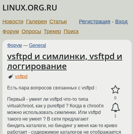
LINUX.ORG.RU
Новости
Галерея
Статьи
Регистрация
-
Вход
Форум
Опросы
Трекер
Поиск
Форум
—
General
vsftpd и симлинки, vsftpd и
логгирование
vsftpd
Есть пара вопросов связанных с vsftpd :
0
Первый - умеет ли vsftpd что-то типа
virtualchroot, как у pureftpd ? Когда в chroot'e
можно использовать симлинки. Или vsftpd
1
такого не умеет ? В сети предлагают
биндить каталоги, но биндинг у меня как-то криво
работает - содержимое каталогов не отображается