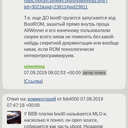
https://forum.pine64.org/showthread.php?
tid=3022&pid=23811#pid23811
Т.е. еще ДО boot0 грузится запускается код
BootROM, зашитый прямо внутрь проца
AllWinner и его конечному пользователю
скорее всего никак не поменять без какой-
нибудь секретной документации или вообще
никак, если ROM технологически
неперепрограммируем.
simoshina
07.09.2019 08:02:53 +00:00
автор топика
Ссылка
Ответ на:
комментарий
от fsb4000
07.09.2019
07:47:18 +00:00
У BBB платки boot0 называется MLO и,
насколько я понял, он open source,
собирается как часть uboot. Недаром