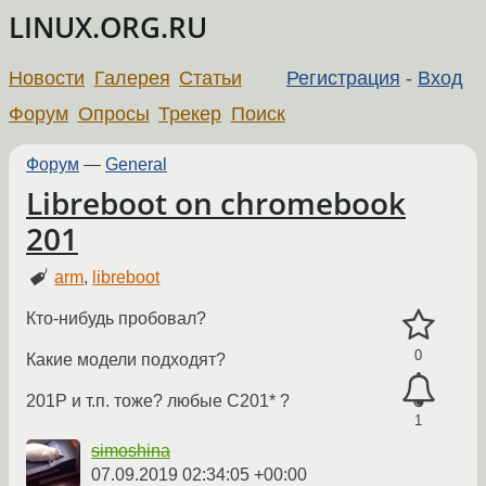
LINUX.ORG.RU
Новости
Галерея
Статьи
Регистрация
-
Вход
Форум
Опросы
Трекер
Поиск
Форум
—
General
Libreboot on chromebook
201
arm
,
libreboot
Кто-нибудь пробовал?
0
Какие модели подходят?
201P и т.п. тоже? любые C201* ?
1
simoshina
07.09.2019 02:34:05 +00:00