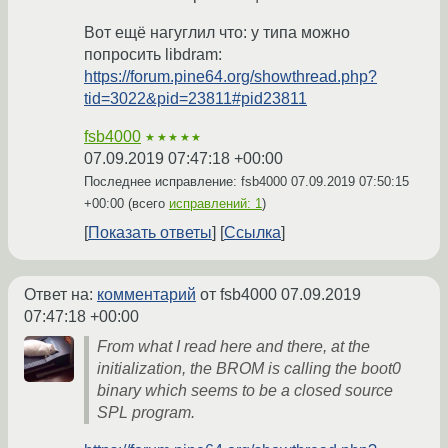
Вот ещё нагуглил что: у типа можно
попросить libdram:
https://forum.pine64.org/showthread.php?
tid=3022&pid=23811#pid23811
fsb4000
★★★★★
07.09.2019 07:47:18 +00:00
Последнее исправление: fsb4000
07.09.2019 07:50:15
+00:00
(всего
исправлений: 1
)
Показать ответы
Ссылка
Ответ на:
комментарий
от fsb4000
07.09.2019
07:47:18 +00:00
From what I read here and there, at the
initialization, the BROM is calling the boot0
binary which seems to be a closed source
SPL program.