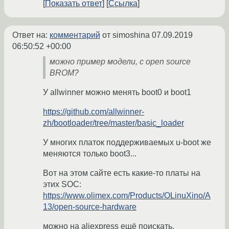
Показать ответ
Ссылка
Ответ на:
комментарий
от simoshina
07.09.2019
06:50:52 +00:00
можно пример модели, с open source
BROM?
У allwinner можно менять boot0 и boot1
https://github.com/allwinner-
zh/bootloader/tree/master/basic_loader
У многих платок поддерживаемых u-boot же
меняются только boot3...
Вот на этом сайте есть какие-то платы на
этих SOC:
https://www.olimex.com/Products/OLinuXino/A
13/open-source-hardware
можно на aliexpress ещё поискать.