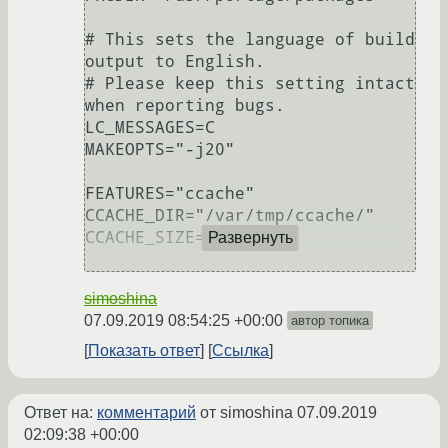
# This sets the language of build 
output to English.

# Please keep this setting intact 
when reporting bugs.

LC_MESSAGES=C

MAKEOPTS="-j20"

FEATURES="ccache"

CCACHE_DIR="/var/tmp/ccache/"

CCACHE_SIZE="20G"

Развернуть
simoshina
07.09.2019 08:54:25 +00:00
автор топика
Показать ответ
Ссылка
Ответ на:
комментарий
от simoshina
07.09.2019
02:09:38 +00:00