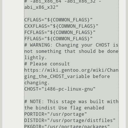
# -abi_x86_64 -abi_x86_32 -
abi_x86_x32"

CFLAGS="${COMMON_FLAGS}"

CXXFLAGS="${COMMON_FLAGS}"

FCFLAGS="${COMMON_FLAGS}"

FFLAGS="${COMMON_FLAGS}"

# WARNING: Changing your CHOST is 
not something that should be done 
lightly.

# Please consult 
https://wiki.gentoo.org/wiki/Chan
ging_the_CHOST_variable before 
changing.

CHOST="i486-pc-linux-gnu"

# NOTE: This stage was built with 
the bindist Use flag enabled

PORTDIR="/usr/portage"

DISTDIR="/usr/portage/distfiles"

PKGDIR="/usr/portage/packages"
