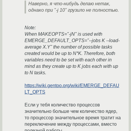
Наверно, я что-нибудь делаю нетак,
однако при "-j 10" грузило не полностью.
Note:
When MAKEOPTS="-jN" is used with
EMERGE_DEFAULT_OPTS="--jobs K --load-
average X.Y" the number of possible tasks
created would be up to N*K. Therefore, both
variables need to be set with each other in
mind as they create up to K jobs each with up
to N tasks.
https://wiki.gentoo.org/wiki/EMERGE_DEFAU
LT_OPTS
Если у тебя количество процессов
значительно больше чем количество ядер,
то процессор значительное время тратит на
переключение между процессами, вместо
полезной работы.