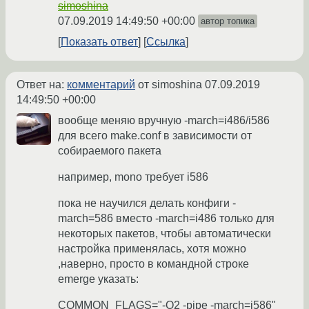
simoshina
07.09.2019 14:49:50 +00:00
автор топика
Показать ответ
Ссылка
Ответ на:
комментарий
от simoshina
07.09.2019
14:49:50 +00:00
вообще меняю вручную -march=i486/i586
для всего make.conf в зависимости от
собираемого пакета
например, mono требует i586
пока не научился делать конфиги -
march=586 вместо -march=i486 только для
некоторых пакетов, чтобы автоматически
настройка применялась, хотя можно
,наверно, просто в командной строке
emerge указать:
COMMON_FLAGS="-O2 -pipe -march=i586"