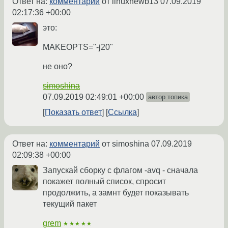
Ответ на:
комментарий
от linuxnewb13
07.09.2019
02:17:36 +00:00
это:
MAKEOPTS="-j20"
не оно?
simoshina
07.09.2019 02:49:01 +00:00
автор топика
Показать ответ
Ссылка
Ответ на:
комментарий
от simoshina
07.09.2019
02:09:38 +00:00
Запускай сборку с флагом -avq - сначала
покажет полный список, спросит
продолжить, а замнт будет показывать
текущий пакет
grem
★★★★★