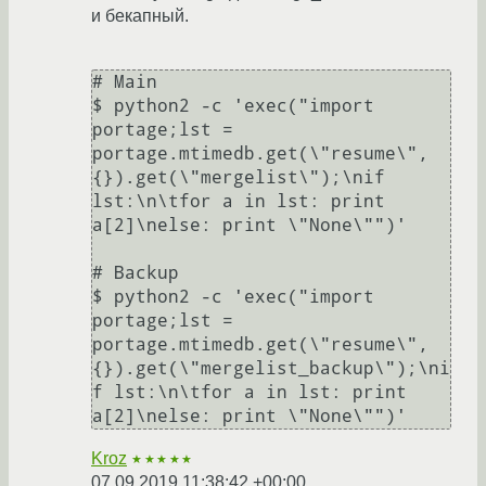
и бекапный.
# Main

$ python2 -c 'exec("import 
portage;lst = 
portage.mtimedb.get(\"resume\", 
{}).get(\"mergelist\");\nif 
lst:\n\tfor a in lst: print 
a[2]\nelse: print \"None\"")'

# Backup

$ python2 -c 'exec("import 
portage;lst = 
portage.mtimedb.get(\"resume\", 
{}).get(\"mergelist_backup\");\ni
f lst:\n\tfor a in lst: print 
Kroz
★★★★★
07.09.2019 11:38:42 +00:00