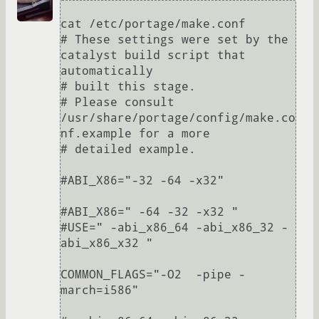
cat /etc/portage/make.conf

# These settings were set by the 
catalyst build script that 
automatically

# built this stage.

# Please consult 
/usr/share/portage/config/make.co
nf.example for a more

# detailed example.

#ABI_X86="-32 -64 -x32"

#ABI_X86=" -64 -32 -x32 "

#USE=" -abi_x86_64 -abi_x86_32 -
abi_x86_x32 "

COMMON_FLAGS="-O2  -pipe -
march=i586"
