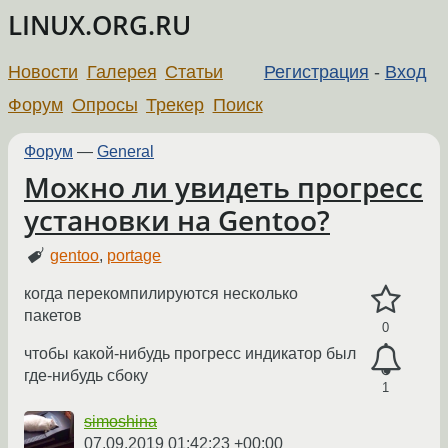
LINUX.ORG.RU
Новости
Галерея
Статьи
Регистрация
-
Вход
Форум
Опросы
Трекер
Поиск
Форум
—
General
Можно ли увидеть прогресс
установки на Gentoo?
gentoo
,
portage
когда перекомпилируются несколько
пакетов
0
чтобы какой-нибудь прогресс индикатор был
где-нибудь сбоку
1
simoshina
07.09.2019 01:42:23 +00:00