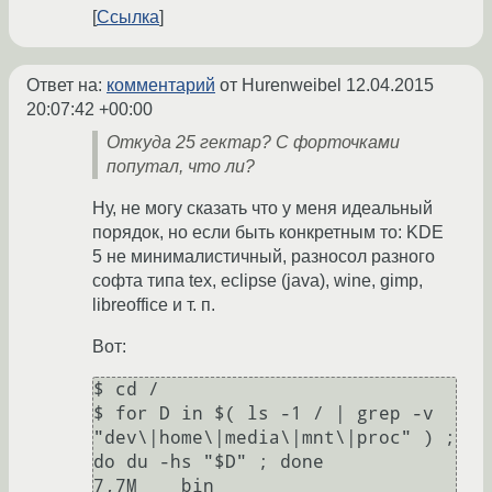
Ссылка
Ответ на:
комментарий
от Hurenweibel
12.04.2015
20:07:42 +00:00
Откуда 25 гектар? С форточками
попутал, что ли?
Ну, не могу сказать что у меня идеальный
порядок, но если быть конкретным то: KDE
5 не минималистичный, разносол разного
софта типа tex, eclipse (java), wine, gimp,
libreoffice и т. п.
Вот:
$ cd /

$ for D in $( ls -1 / | grep -v 
"dev\|home\|media\|mnt\|proc" ) ; 
do du -hs "$D" ; done

7,7M    bin
