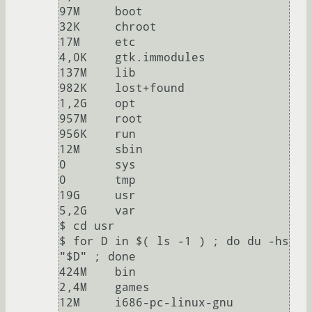
97M     boot

32K     chroot

17M     etc

4,0K    gtk.immodules

137M    lib

982K    lost+found

1,2G    opt

957M    root

956K    run

12M     sbin

0       sys

0       tmp

19G     usr

5,2G    var

$ cd usr

$ for D in $( ls -1 ) ; do du -hs 
"$D" ; done

424M    bin

2,4M    games

12M     i686-pc-linux-gnu
