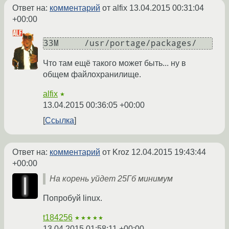
Ответ на:
комментарий
от alfix
13.04.2015 00:31:04
+00:00
33M	/usr/portage/packages/
Что там ещё такого может быть... ну в
общем файлохранилище.
alfix
★
13.04.2015 00:36:05 +00:00
Ссылка
Ответ на:
комментарий
от Kroz
12.04.2015 19:43:44
+00:00
На корень уйдет 25Гб минимум
Попробуй linux.
t184256
★★★★★
13.04.2015 01:58:11 +00:00