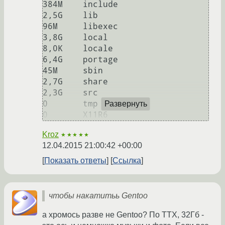
384M    include

2,5G    lib

96M     libexec

3,8G    local

8,0K    locale

6,4G    portage

45M     sbin

2,7G    share

2,3G    src

0       tmp

Развернуть
Kroz
★★★★★
12.04.2015 21:00:42 +00:00
Показать ответы
Ссылка
чтобы накатитьь Gentoo
а хромось разве не Gentoo? По ТТХ, 32Гб -