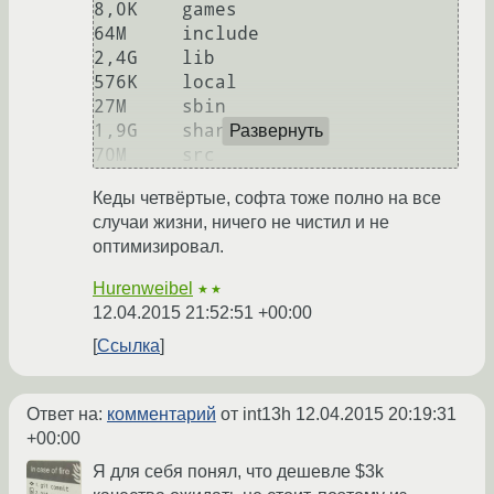
8,0K    games

64M     include

2,4G    lib

576K    local

27M     sbin

1,9G    share

Развернуть
Кеды четвёртые, софта тоже полно на все
случаи жизни, ничего не чистил и не
оптимизировал.
Hurenweibel
★★
12.04.2015 21:52:51 +00:00
Ссылка
Ответ на:
комментарий
от int13h
12.04.2015 20:19:31
+00:00
Я для себя понял, что дешевле $3k