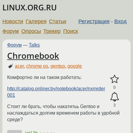
LINUX.ORG.RU
Новости
Галерея
Статьи
Регистрация
-
Вход
Форум
Опросы
Трекер
Поиск
Форум
—
Talks
Chromebook
acer
,
chrome os
,
gentoo
,
google
Комфортно ли на таком работать:
0
http://catalog.onliner.by/notebook/acer/nxmrder
001
3
Стоит ли брать, чтобы накатитьь Gentoo и
наслаждаться долгим временем работы в удобной
среде?