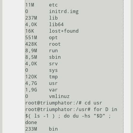
11M     etc

0       initrd.img

237M    lib

4,0K    lib64

16K     lost+found

551M    opt

428K    root

8,9M    run

8,5M    sbin

4,0K    srv

0       sys

120K    tmp

4,7G    usr

1,9G    var

0       vmlinuz

root@triumphator:/# cd usr

root@triumphator:/usr# for D in 
$( ls -1 ) ; do du -hs "$D" ; 
done

233M    bin
