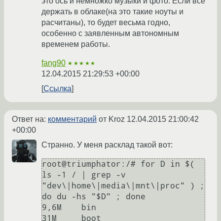
это ось и немножко музыки и фото. Если все
держать в облаке(на это такие ноуты и
расчитаны), то будет весьма годно,
особенно с заявленным автономным
временем работы.
fang90
★★★★★
12.04.2015 21:29:53 +00:00
Ссылка
Ответ на:
комментарий
от Kroz
12.04.2015 21:00:42
+00:00
Странно. У меня расклад такой вот:
root@triumphator:/# for D in $( 
ls -1 / | grep -v 
"dev\|home\|media\|mnt\|proc" ) ; 
do du -hs "$D" ; done

9,6M    bin

31M     boot
