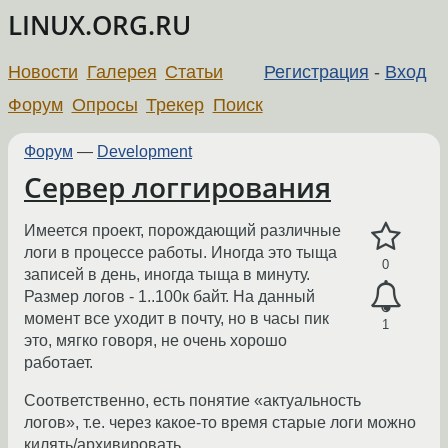
LINUX.ORG.RU
Новости
Галерея
Статьи
Регистрация
-
Вход
Форум
Опросы
Трекер
Поиск
Форум
—
Development
Сервер логгирования
Имеется проект, порождающий различные
логи в процессе работы. Иногда это тыща
0
записей в день, иногда тыща в минуту.
Размер логов - 1..100к байт. На данный
момент все уходит в почту, но в часы пик
1
это, мягко говоря, не очень хорошо
работает.
Соответственно, есть понятие «актуальность
логов», т.е. через какое-то время старые логи можно
килять/архивировать.