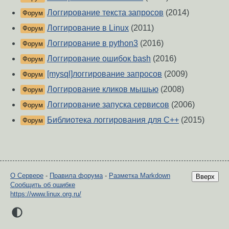
Логгирование текста запросов
(2014)
Форум
Логгирование в Linux
(2011)
Форум
Логгирование в python3
(2016)
Форум
Логгирование ошибок bash
(2016)
Форум
[mysql]логгирование запросов
(2009)
Форум
Логгирование кликов мышью
(2008)
Форум
Логгирование запуска сервисов
(2006)
Форум
Библиотека логгирования для C++
(2015)
Форум
О Сервере
-
Правила форума
-
Разметка Markdown
Вверх
Сообщить об ошибке
https://www.linux.org.ru/