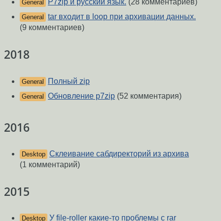
P7zip и русский язык.
(28 комментариев)
General
tar входит в loop при архивации данных.
General
(9 комментариев)
2018
Полный zip
General
Обновление p7zip
(52 комментария)
General
2016
Склеивание сабдиректорий из архива
Desktop
(1 комментарий)
2015
У file-roller какие-то проблемы с rar
Desktop