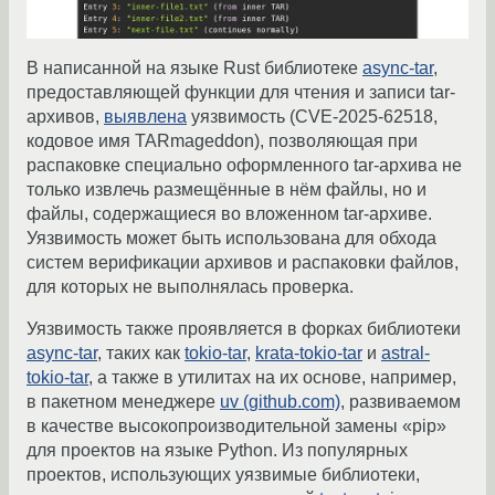
В написанной на языке Rust библиотеке
async-tar
,
предоставляющей функции для чтения и записи tar-
архивов,
выявлена
уязвимость (CVE-2025-62518,
кодовое имя TARmageddon), позволяющая при
распаковке специально оформленного tar-архива не
только извлечь размещённые в нём файлы, но и
файлы, содержащиеся во вложенном tar-архиве.
Уязвимость может быть использована для обхода
систем верификации архивов и распаковки файлов,
для которых не выполнялась проверка.
Уязвимость также проявляется в форках библиотеки
async-tar
, таких как
tokio-tar
,
krata-tokio-tar
и
astral-
tokio-tar
, а также в утилитах на их основе, например,
в пакетном менеджере
uv (github.com)
, развиваемом
в качестве высокопроизводительной замены «pip»
для проектов на языке Python. Из популярных
проектов, использующих уязвимые библиотеки,