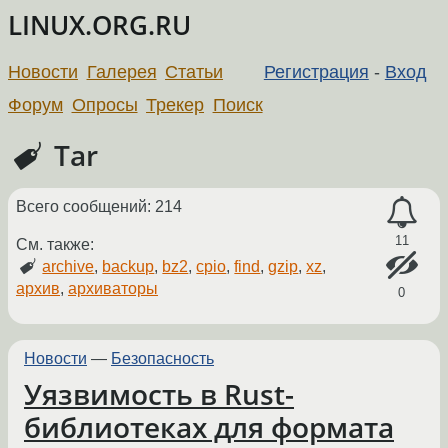
LINUX.ORG.RU
Новости
Галерея
Статьи
Регистрация
-
Вход
Форум
Опросы
Трекер
Поиск
Tar
Всего сообщений: 214
11
См. также:
archive
,
backup
,
bz2
,
cpio
,
find
,
gzip
,
xz
,
архив
,
архиваторы
0
Новости
—
Безопасность
Уязвимость в Rust-
библиотеках для формата