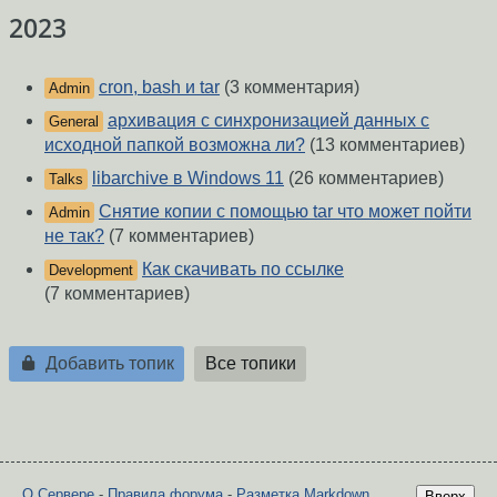
2023
cron, bash и tar
(3 комментария)
Admin
архивация с синхронизацией данных c
General
исходной папкой возможна ли?
(13 комментариев)
libarchive в Windows 11
(26 комментариев)
Talks
Снятие копии с помощью tar что может пойти
Admin
не так?
(7 комментариев)
Как скачивать по ссылке
Development
(7 комментариев)
Добавить топик
Все топики
О Сервере
-
Правила форума
-
Разметка Markdown
Вверх