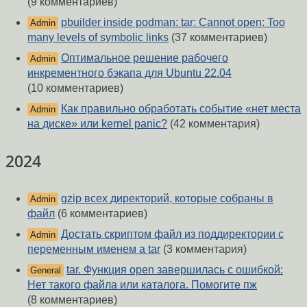
(9 комментариев)
pbuilder inside podman: tar: Cannot open: Too
Admin
many levels of symbolic links
(37 комментариев)
Оптимальное решение рабочего
Admin
инкрементного бэкапа для Ubuntu 22.04
(10 комментариев)
Как правильно обработать событие «нет места
Admin
на диске» или kernel panic?
(42 комментария)
2024
gzip всех директорий, которые собраны в
Admin
файл
(6 комментариев)
Достать скриптом файл из поддиректории с
Admin
переменным именем а tar
(3 комментария)
tar. Функция open завершилась с ошибкой:
General
Нет такого файла или каталога. Помогите пж
(8 комментариев)