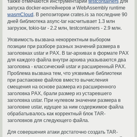
также отмечаются инструментарий
testcontainers
для
запуска docker-контейнеров и WebAssembly runtime
wasmCloud
. В репозитории crates.is за последние 90
дней библиотека async-tar насчитывает 1.3 млн
загрузок, tokio-tar - 2.2 млн, testcontainers - 2.9 млн.
Уязвимость вызвана некорректным выбором
позиции при разборе разных значений размера в
заголовках ustar и PAX. В tar-архивах в формате PAX
для каждого файла внутри архива указываются два
заголовка - классический ustar и расширенный PAX.
Проблема вызвана тем, что уязвимые библиотеки
при распаковке файлов вместо вычисления
смещения на основе размера из расширенного
заголовка PAX, брали размер из устаревшего
заголовка ustar. При нулевом значении размера в
заголовке ustar, идущее за ним содержимое файла
обрабатывалось как корректный блок TAR-
заголовков для следующего файла.
Для совершения атаки достаточно создать TAR-