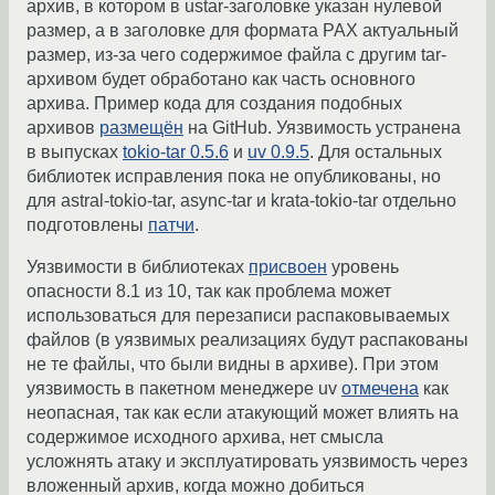
архив, в котором в ustar-заголовке указан нулевой
размер, а в заголовке для формата PAX актуальный
размер, из-за чего содержимое файла с другим tar-
архивом будет обработано как часть основного
архива. Пример кода для создания подобных
архивов
размещён
на GitHub. Уязвимость устранена
в выпусках
tokio-tar 0.5.6
и
uv 0.9.5
. Для остальных
библиотек исправления пока не опубликованы, но
для astral-tokio-tar, async-tar и krata-tokio-tar отдельно
подготовлены
патчи
.
Уязвимости в библиотеках
присвоен
уровень
опасности 8.1 из 10, так как проблема может
использоваться для перезаписи распаковываемых
файлов (в уязвимых реализациях будут распакованы
не те файлы, что были видны в архиве). При этом
уязвимость в пакетном менеджере uv
отмечена
как
неопасная, так как если атакующий может влиять на
содержимое исходного архива, нет смысла
усложнять атаку и эксплуатировать уязвимость через
вложенный архив, когда можно добиться