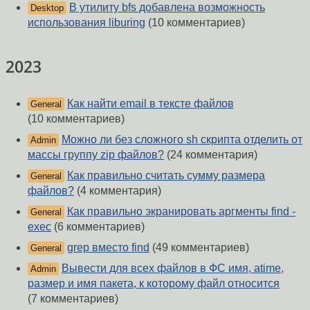
В утилиту bfs добавлена возможность
Desktop
использования liburing
(10 комментариев)
2023
Как найти email в тексте файлов
General
(10 комментариев)
Можно ли без сложного sh скрипта отделить от
Admin
массы группу zip файлов?
(24 комментария)
Как правильно считать сумму размера
General
файлов?
(4 комментария)
Как правильно экранировать аргменты find -
General
exec
(6 комментариев)
grep вместо find
(49 комментариев)
General
Вывести для всех файлов в ФС имя, atime,
Admin
размер и имя пакета, к которому файл относится
(7 комментариев)