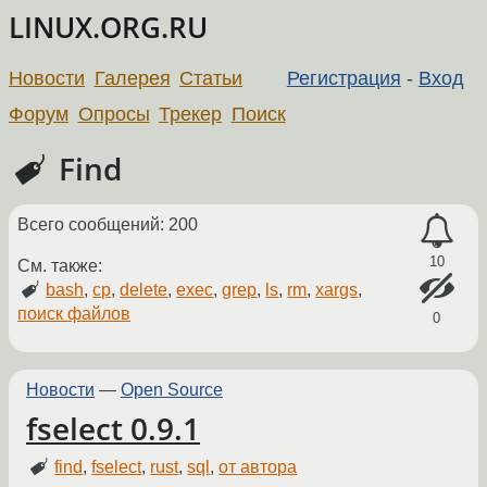
LINUX.ORG.RU
Новости
Галерея
Статьи
Регистрация
-
Вход
Форум
Опросы
Трекер
Поиск
Find
Всего сообщений: 200
10
См. также:
bash
,
cp
,
delete
,
exec
,
grep
,
ls
,
rm
,
xargs
,
поиск файлов
0
Новости
—
Open Source
fselect 0.9.1
find
,
fselect
,
rust
,
sql
,
от автора