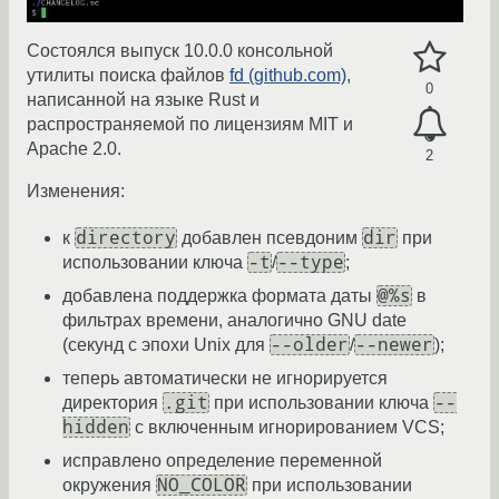
Состоялся выпуск 10.0.0 консольной
утилиты поиска файлов
fd (github.com)
,
0
написанной на языке Rust и
распространяемой по лицензиям MIT и
Apache 2.0.
2
Изменения:
directory
dir
к
добавлен псевдоним
при
-t
--type
использовании ключа
/
;
@%s
добавлена поддержка формата даты
в
фильтрах времени, аналогично GNU date
--older
--newer
(секунд с эпохи Unix для
/
);
теперь автоматически не игнорируется
.git
--
директория
при использовании ключа
hidden
с включенным игнорированием VCS;
исправлено определение переменной
NO_COLOR
окружения
при использовании