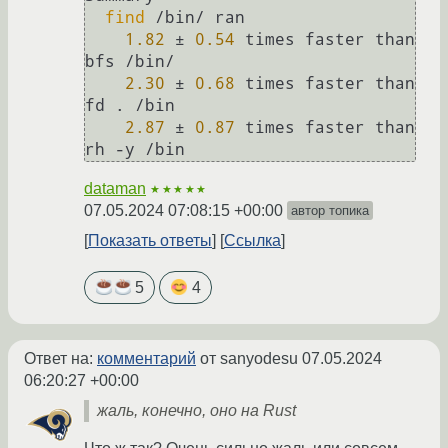
find
 /bin/ ran

1.82
 ± 
0.54
 times faster than 
bfs /bin/

2.30
 ± 
0.68
 times faster than 
fd . /bin

2.87
 ± 
0.87
 times faster than 
dataman
★★★★★
07.05.2024 07:08:15 +00:00
автор топика
Показать ответы
Ссылка
5
4
Ответ на:
комментарий
от sanyodesu
07.05.2024
06:20:27 +00:00
жаль, конечно, оно на Rust