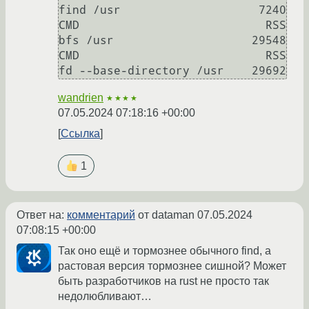
find /usr                    7240

CMD                           RSS

bfs /usr                    29548

CMD                           RSS

wandrien
★★★★
07.05.2024 07:18:16 +00:00
Ссылка
1
Ответ на:
комментарий
от dataman
07.05.2024
07:08:15 +00:00
Так оно ещё и тормознее обычного find, а
растовая версия тормознее сишной? Может
быть разработчиков на rust не просто так
недолюбливают…