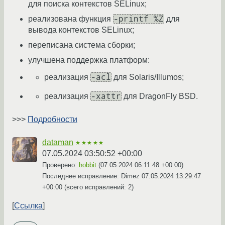
для поиска контекстов SELinux;
-printf %Z
реализована функция
для
вывода контекстов SELinux;
переписана система сборки;
улучшена поддержка платформ:
-acl
реализация
для Solaris/Illumos;
-xattr
реализация
для DragonFly BSD.
>>>
Подробности
dataman
★★★★★
07.05.2024 03:50:52 +00:00
Проверено:
hobbit
(
07.05.2024 06:11:48 +00:00
)
Последнее исправление: Dimez
07.05.2024 13:29:47
+00:00
(всего исправлений: 2)
Ссылка