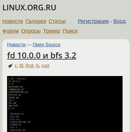
LINUX.ORG.RU
Новости
Галерея
Статьи
Регистрация
-
Вход
Форум
Опросы
Трекер
Поиск
Новости
—
Open Source
fd 10.0.0 и bfs 3.2
c
,
fd
,
find
,
ls
,
rust