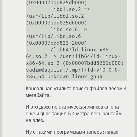
(0x00007bdd825db000)

	libdl.so.2 => 
/usr/lib/libdl.so.2 
(0x00007bdd825d6000)

	libc.so.6 => 
/usr/lib/libc.so.6 
(0x00007bdd823f2000)

	/lib64/ld-linux-x86-
64.so.2 => /usr/lib64/ld-linux-
x86-64.so.2 (0x00007bdd8265c000)

vadim@aquila:/tmp/1/fd-v10.0.0-
Консольная утилита поиска файлов весом 4
мегабайта.
И это даже не статическая линковка, она
еще и glibc тащит. В 4 метра весь рантайм
не влез.
Ну с такими программами теперь я знаю,