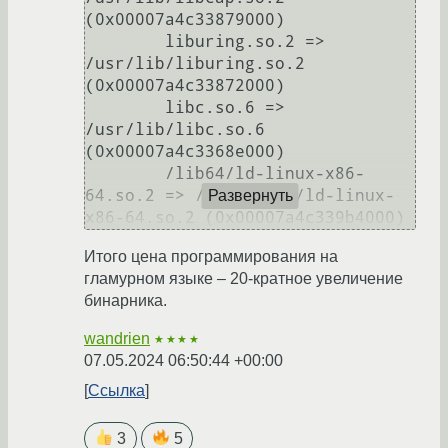
(0x00007a4c33879000)

	liburing.so.2 => 
/usr/lib/liburing.so.2 
(0x00007a4c33872000)

	libc.so.6 => 
/usr/lib/libc.so.6 
(0x00007a4c3368e000)

	/lib64/ld-linux-x86-
64.so.2 => /usr/lib64/ld-linux-
Развернуть
Итого цена программирования на
гламурном языке – 20-кратное увеличение
бинарника.
wandrien
★★★★
07.05.2024 06:50:44 +00:00
Ссылка
3
5