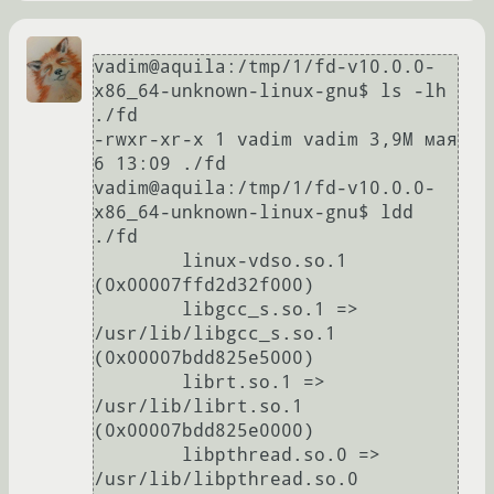
vadim@aquila:/tmp/1/fd-v10.0.0-
x86_64-unknown-linux-gnu$ ls -lh 
./fd

-rwxr-xr-x 1 vadim vadim 3,9M мая  
6 13:09 ./fd

vadim@aquila:/tmp/1/fd-v10.0.0-
x86_64-unknown-linux-gnu$ ldd 
./fd

	linux-vdso.so.1 
(0x00007ffd2d32f000)

	libgcc_s.so.1 => 
/usr/lib/libgcc_s.so.1 
(0x00007bdd825e5000)

	librt.so.1 => 
/usr/lib/librt.so.1 
(0x00007bdd825e0000)

	libpthread.so.0 => 
/usr/lib/libpthread.so.0 