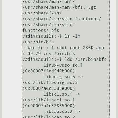
/usr/share/man/man1/

/usr/share/man/man1/bfs.1.gz

/usr/share/zsh/

/usr/share/zsh/site-functions/

/usr/share/zsh/site-
functions/_bfs

vadim@aquila:~$ ls -lh 
/usr/bin/bfs

-rwxr-xr-x 1 root root 235K апр  
2 09:29 /usr/bin/bfs

vadim@aquila:~$ ldd /usr/bin/bfs

	linux-vdso.so.1 
(0x00007ffdd5d9b000)

	libonig.so.5 => 
/usr/lib/libonig.so.5 
(0x00007a4c3388e000)

	libacl.so.1 => 
/usr/lib/libacl.so.1 
(0x00007a4c33885000)

	libcap.so.2 => 
/usr/lib/libcap.so.2 