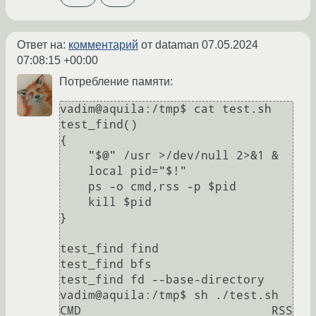
Ответ на:
комментарий
от dataman
07.05.2024
07:08:15 +00:00
Потребление памяти:
vadim@aquila:/tmp$ cat test.sh 

test_find()

{

    "$@" /usr >/dev/null 2>&1 &

    local pid="$!"

    ps -o cmd,rss -p $pid

    kill $pid

}

test_find find

test_find bfs

test_find fd --base-directory

vadim@aquila:/tmp$ sh ./test.sh 

CMD                           RSS
