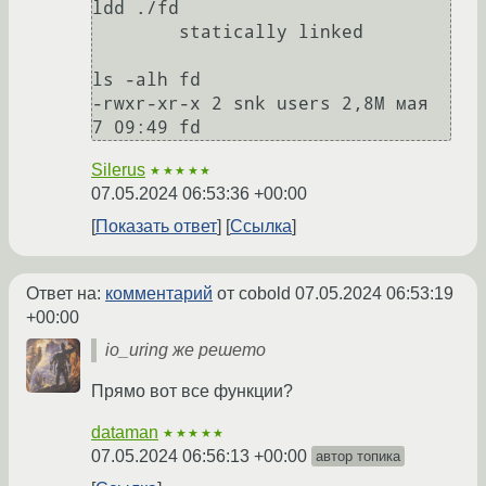
ldd ./fd

	statically linked

ls -alh fd

-rwxr-xr-x 2 snk users 2,8M мая  
Silerus
★★★★★
07.05.2024 06:53:36 +00:00
Показать ответ
Ссылка
Ответ на:
комментарий
от cobold
07.05.2024 06:53:19
+00:00
io_uring же решето
Прямо вот все функции?
dataman
★★★★★
07.05.2024 06:56:13 +00:00
автор топика