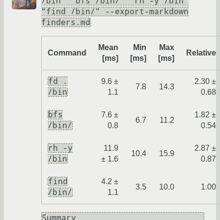
/bin" "bfs /bin/" "rh -y /bin"
"find /bin/" --export-markdown
finders.md
Mean
Min
Max
Command
Relative
[ms]
[ms]
[ms]
fd .
9.6 ±
2.30 ±
7.8
14.3
/bin
1.1
0.68
bfs
7.6 ±
1.82 ±
6.7
11.2
/bin/
0.8
0.54
rh -y
11.9
2.87 ±
10.4
15.9
/bin
± 1.6
0.87
find
4.2 ±
3.5
10.0
1.00
/bin/
1.1
Summary
