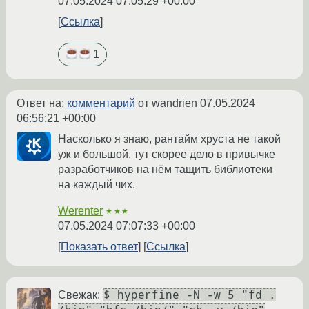
07.05.2024 07:05:29 +00:00
Ссылка
1
Ответ на:
комментарий
от wandrien
07.05.2024
06:56:21 +00:00
Насколько я знаю, рантайм хруста не такой
уж и большой, тут скорее дело в привычке
разработчиков на нём тащить библиотеки
на каждый чих.
Werenter
★★★
07.05.2024 07:07:33 +00:00
Показать ответ
Ссылка
$ hyperfine -N -w 5 "fd .
Свежак: