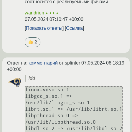
соотносится с реализуемыми фичами.
wandrien
★★★★
07.05.2024 07:10:47 +00:00
Показать ответы
Ссылка
2
Ответ на:
комментарий
от splinter
07.05.2024 06:18:19
+00:00
ldd
linux-vdso.so.1

libgcc_s.so.1 => 
/usr/lib/libgcc_s.so.1

librt.so.1 => /usr/lib/librt.so.1

libpthread.so.0 => 
/usr/lib/libpthread.so.0

libdl.so.2 => /usr/lib/libdl.so.2
