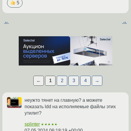
5
←
→
←
1
2
3
4
→
неужто тянет на главную? а можете
показать ldd на исполняемые файлы этих
утилит?
splinter
★★★★★
07.05.2024 06:18:19 +00:00