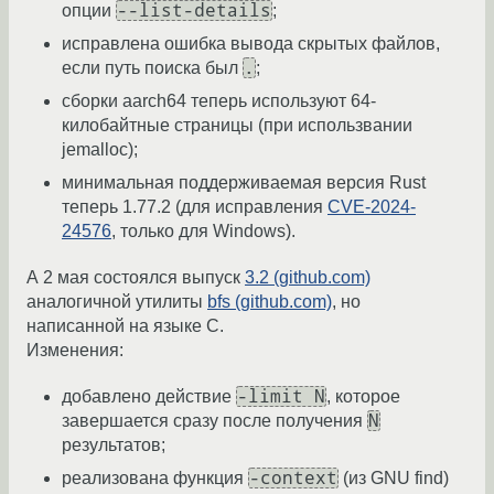
--list-details
опции
;
исправлена ошибка вывода скрытых файлов,
.
если путь поиска был
;
сборки aarch64 теперь используют 64-
килобайтные страницы (при использвании
jemalloc);
минимальная поддерживаемая версия Rust
теперь 1.77.2 (для исправления
CVE-2024-
24576
, только для Windows).
А 2 мая состоялся выпуск
3.2 (github.com)
аналогичной утилиты
bfs (github.com)
, но
написанной на языке C.
Изменения:
-limit N
добавлено действие
, которое
N
завершается сразу после получения
результатов;
-context
реализована функция
(из GNU find)