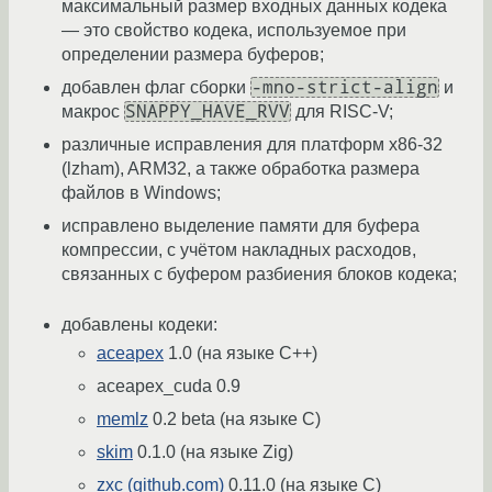
максимальный размер входных данных кодека
— это свойство кодека, используемое при
определении размера буферов;
-mno-strict-align
добавлен флаг сборки
и
SNAPPY_HAVE_RVV
макрос
для RISC-V;
различные исправления для платформ x86-32
(lzham), ARM32, а также обработка размера
файлов в Windows;
исправлено выделение памяти для буфера
компреcсии, с учётом накладных расходов,
связанных с буфером разбиения блоков кодека;
добавлены кодеки:
aceapex
1.0 (на языке С++)
aceapex_cuda 0.9
memlz
0.2 beta (на языке C)
skim
0.1.0 (на языке Zig)
zxc (github.com)
0.11.0 (на языке C)