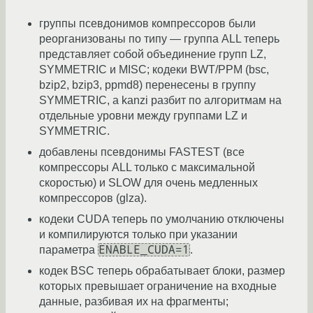
группы псевдонимов компрессоров были
реорганизованы по типу — группа ALL теперь
представляет собой объединение групп LZ,
SYMMETRIC и MISC; кодеки BWT/PPM (bsc,
bzip2, bzip3, ppmd8) перенесены в группу
SYMMETRIC, а kanzi разбит по алгоритмам на
отдельные уровни между группами LZ и
SYMMETRIC.
добавлены псевдонимы FASTEST (все
компрессоры ALL только с максимальной
скоростью) и SLOW для очень медленных
компрессоров (glza).
кодеки CUDA теперь по умолчанию отключены
и компилируются только при указании
ENABLE_CUDA=1
параметра
.
кодек BSC теперь обрабатывает блоки, размер
которых превышает ограничение на входные
данные, разбивая их на фрагменты;