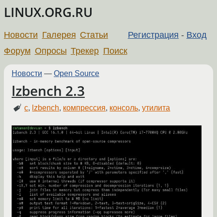
LINUX.ORG.RU
Новости
Галерея
Статьи
Регистрация
-
Вход
Форум
Опросы
Трекер
Поиск
Новости
—
Open Source
lzbench 2.3
c
,
lzbench
,
компрессия
,
консоль
,
утилита