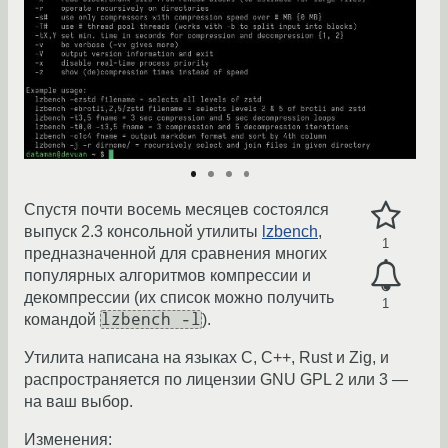
Спустя почти восемь месяцев состоялся
выпуск 2.3 консольной утилиты
lzbench
,
1
предназначенной для сравнения многих
популярных алгоритмов компрессии и
декомпрессии (их список можно получить
1
lzbench -l
командой
).
Утилита написана на языках C, С++, Rust и Zig, и
распространяется по лицензии GNU GPL 2 или 3 —
на ваш выбор.
Изменения: