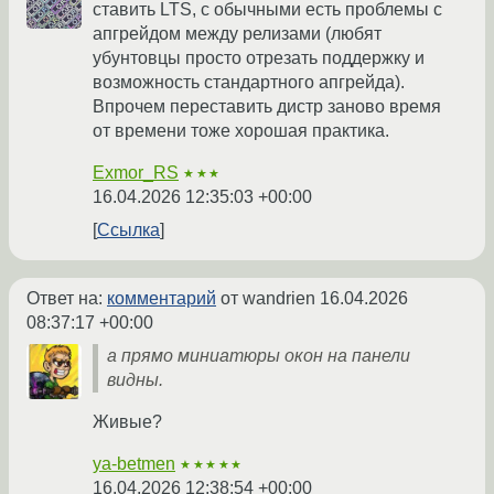
ставить LTS, с обычными есть проблемы с
апгрейдом между релизами (любят
убунтовцы просто отрезать поддержку и
возможность стандартного апгрейда).
Впрочем переставить дистр заново время
от времени тоже хорошая практика.
Exmor_RS
★★★
16.04.2026 12:35:03 +00:00
Ссылка
Ответ на:
комментарий
от wandrien
16.04.2026
08:37:17 +00:00
а прямо миниатюры окон на панели
видны.
Живые?
ya-betmen
★★★★★
16.04.2026 12:38:54 +00:00