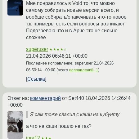
Мне понравилось в Void то, что можно
самому собирать новые версии всего, и
вообще собирать/опакечивать что-то новое
т.к. примеры есть если вопросы возникают
Подозреваю что и в Арче это не сильно
сложнее
superuser
★★★★☆
21.04.2026 06:46:11 +00:00
Последнее исправление: superuser
21.04.2026
06:50:14 +00:00
(всего
исправлений: 1
)
Ссылка
Ответ на:
комментарий
от Set440
18.04.2026 14:26:44
+00:00
Я сам тоже свалил с кэши на кубунту
а что на кэши пошло не так?
jura12
★★★