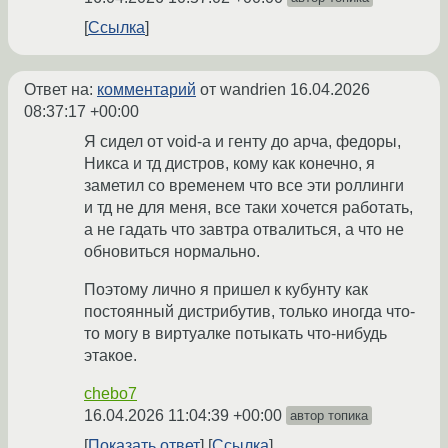
Ссылка
Ответ на:
комментарий
от wandrien
16.04.2026
08:37:17 +00:00
Я сидел от void-a и генту до арча, федоры,
Никса и тд дистров, кому как конечно, я
заметил со временем что все эти роллинги
и тд не для меня, все таки хочется работать,
а не гадать что завтра отвалиться, а что не
обновиться нормально.
Поэтому лично я пришел к кубунту как
постоянный дистрибутив, только иногда что-
то могу в виртуалке потыкать что-нибудь
этакое.
chebo7
16.04.2026 11:04:39 +00:00
автор топика
Показать ответ
Ссылка