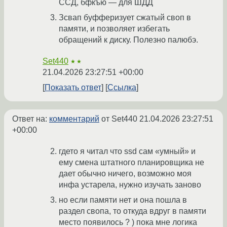
ССД, бфкъю — для ШДД
Зсвап буфферизует сжатый своп в
памяти, и позволяет избегать
обращений к диску. Полезно палюбэ.
Set440
★★
21.04.2026 23:27:51 +00:00
Показать ответ
Ссылка
Ответ на:
комментарий
от Set440
21.04.2026 23:27:51
+00:00
гдето я читал что ssd сам «умный» и
ему смена штатного планировщика не
дает обычно ничего, возможно моя
инфа устарела, нужно изучать заново
но если памяти нет и она пошла в
раздел свопа, то откуда вдруг в памяти
место появилось ? ) пока мне логика