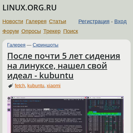
LINUX.ORG.RU
Новости
Галерея
Статьи
Регистрация
-
Вход
Форум
Опросы
Трекер
Поиск
Галерея
—
Скриншоты
После почти 5 лет сидения
на линуксе, нашел свой
идеал - kubuntu
fetch
,
kubuntu
,
xiaomi