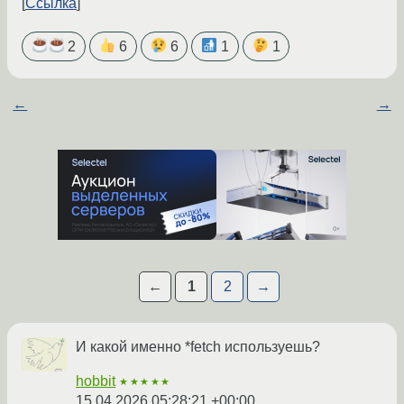
Ссылка
2
6
6
1
1
←
→
←
1
2
→
И какой именно *fetch используешь?
hobbit
★★★★★
15.04.2026 05:28:21 +00:00