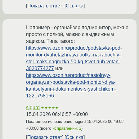
Показать ответ
Ссылка
Например - органайзер под монитор, можно
просто с полкой, можно с выдвижным
ящиком. Типа такого:
https://www.ozon.ru/product/podstavka-pod-
monitor-dvuhetazhnaya-polka-na-rabochiy-
stol-maks-nagruzka-50-kg-tsvet-dub-votan-
3020774277
или
https://www.ozon.ru/product/nastolnyy-
organayzer-podstavka-pod-monitor-dlya-
kantselyarii-i-dokumentov-s-yashchikom-
1221758166
sigurd
★★★★★
15.04.2026 06:46:57 +00:00
Последнее исправление: sigurd
15.04.2026 06:49:08
+00:00
(всего
исправлений: 2
)
Показать ответ
Ссылка