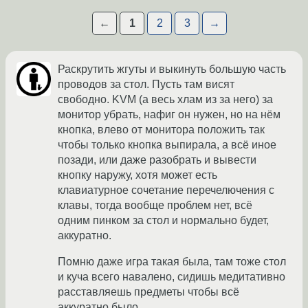
←
1
2
3
→
Раскрутить жгуты и выкинуть большую часть
проводов за стол. Пусть там висят
свободно. KVM (а весь хлам из за него) за
монитор убрать, нафиг он нужен, но на нём
кнопка, влево от монитора положить так
чтобы только кнопка выпирала, а всё иное
позади, или даже разобрать и вывести
кнопку наружу, хотя может есть
клавиатурное сочетание перечелючения с
клавы, тогда вообще проблем нет, всё
одним пинком за стол и нормально будет,
аккуратно.
Помню даже игра такая была, там тоже стол
и куча всего навалено, сидишь медитативно
расставляешь предметы чтобы всё
аккуратно было.