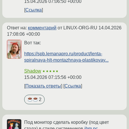
15.04.2026 07:06:50 +00:00
Ссылка
Ответ на:
комментарий
от LINUX-ORG-RU
14.04.2026
17:08:06 +00:00
Вот так:
https://spb.lemanapro.ru/product/lenta-
spiralnaya-hlt-montazhnaya-plastikovay...
Shadow
★★★★★
15.04.2026 07:15:56 +00:00
Показать ответы
Ссылка
2
Под монитор сделать коробку (под цвет
стола) в стиле системников
ibm pc