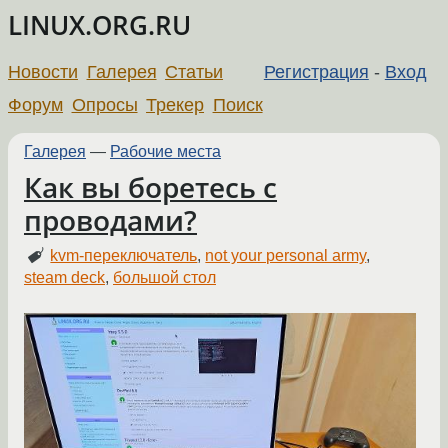
LINUX.ORG.RU
Новости
Галерея
Статьи
Регистрация
-
Вход
Форум
Опросы
Трекер
Поиск
Галерея
—
Рабочие места
Как вы боретесь с
проводами?
kvm-переключатель
,
not your personal army
,
steam deck
,
большой стол