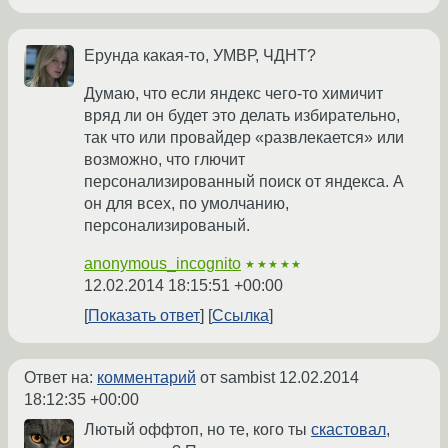
Ерунда какая-то, УМВР, ЧДНТ?
Думаю, что если яндекс чего-то химичит
вряд ли он будет это делать избирательно,
так что или провайдер «развлекается» или
возможно, что глючит
персонализированный поиск от яндекса. А
он для всех, по умолчанию,
персонализированый.
anonymous_incognito
★★★★★
12.02.2014 18:15:51 +00:00
Показать ответ
Ссылка
Ответ на:
комментарий
от sambist
12.02.2014
18:12:35 +00:00
Лютый оффтоп, но те, кого ты
скастовал
,