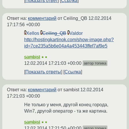
Показать ответ
Ссылка
Ответ на:
комментарий
от Ceiling_QB
12.02.2014
17:17:56 +00:00
Xellos
Ceiling_QB
Valdor
http://hostingkartinok.com/show-image.php?
id=7ce235a5b6e04a4a453443ffef7af9e5
sambist
★★
12.02.2014 17:21:03 +00:00
автор топика
Показать ответы
Ссылка
Ответ на:
комментарий
от sambist
12.02.2014
17:21:03 +00:00
Не только у меня, другой конец города,
Win7, другой оператор - та же картина.
sambist
★★
12.02.2014 17:21:50 +00:00
автор топика