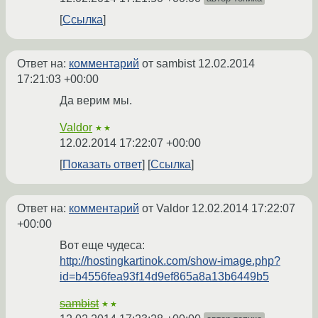
Ссылка
Ответ на:
комментарий
от sambist
12.02.2014
17:21:03 +00:00
Да верим мы.
Valdor
★★
12.02.2014 17:22:07 +00:00
Показать ответ
Ссылка
Ответ на:
комментарий
от Valdor
12.02.2014 17:22:07
+00:00
Вот еще чудеса:
http://hostingkartinok.com/show-image.php?
id=b4556fea93f14d9ef865a8a13b6449b5
sambist
★★