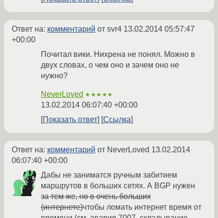
Ответ на:
комментарий
от svr4
13.02.2014 05:57:47
+00:00
Почитал вики. Нихрена не понял. Можно в
двух словах, о чем оно и зачем оно не
нужно?
NeverLoved
★★★★★
13.02.2014 06:07:40 +00:00
Показать ответ
Ссылка
Ответ на:
комментарий
от NeverLoved
13.02.2014
06:07:40 +00:00
Дабы не заниматся ручным забитием
маршрутов в больших сетях. А BGP нужен
за тем же, но в очень больших
(интернете)
чтобы ломать интернет время от
времени (см. авария 7007, складывание